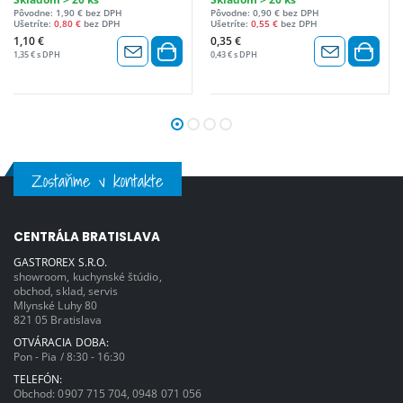
Pôvodne: 1,90 € bez DPH
Pôvodne: 0,90 € bez DPH
Ušetríte:
0,80 €
bez DPH
Ušetríte:
0,55 €
bez DPH
1,10 €
0,35 €
1,35 € s DPH
0,43 € s DPH
Zostaňme v kontakte
CENTRÁLA BRATISLAVA
GASTROREX S.R.O.
showroom, kuchynské štúdio,
obchod, sklad, servis
Mlynské Luhy 80
821 05 Bratislava
OTVÁRACIA DOBA:
Pon - Pia / 8:30 - 16:30
TELEFÓN:
Obchod:
0907 715 704
,
0948 071 056