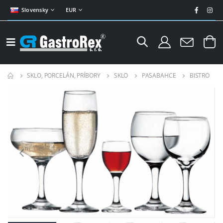
Slovensky
EUR
SKLO, PORCELÁN, PRÍBORY
SKLO
PASABAHCE
BISTRO