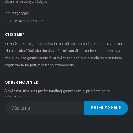
Ochrana osobných údajov
IČO: 35783052
IČ DPH: SK2020256172
KTO SME?
Firma Gastrorex je obchodná firma, pôsobiaca na českom a slovenskom
trhu od roku 2000 ako dodávateľ profesionálnej kuchynskej techniky a
doplnkov pre gastronomické prevádzky a tiež ako projekčná a servisná
organizácia na poli verejného stravovania.
ODBER NOVINIEK
Ak vás zaujíma svet profesionálnej gastronómie, prihláste sa na
odber noviniek.