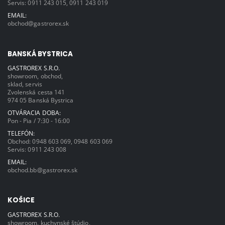
Servis:
0911 243 015
,
0911 243 019
EMAIL:
obchod@gastrorex.sk
BANSKÁ BYSTRICA
GASTROREX S.R.O.
showroom, obchod,
sklad, servis
Zvolenská cesta 141
974 05 Banská Bystrica
OTVÁRACIA DOBA:
Pon - Pia / 7:30 - 16:00
TELEFÓN:
Obchod:
0948 603 069
,
0948 603 069
Servis:
0911 243 008
EMAIL:
obchod.bb@gastrorex.sk
KOŠICE
GASTROREX S.R.O.
showroom, kuchynské štúdio,