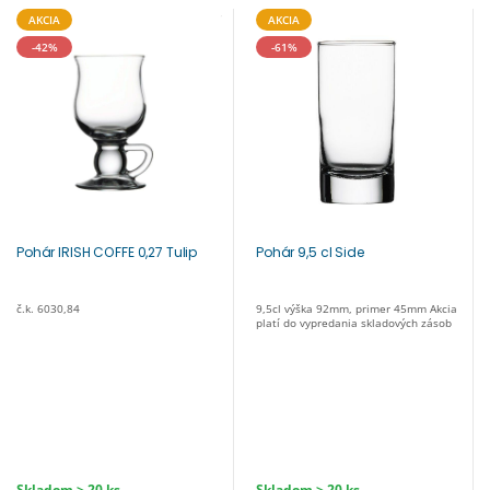
AKCIA
AKCIA
-42%
-61%
Pohár IRISH COFFE 0,27 Tulip
Pohár 9,5 cl Side
č.k. 6030,84
9,5cl výška 92mm, primer 45mm Akcia
platí do vypredania skladových zásob
Skladom > 20 ks
Skladom > 20 ks