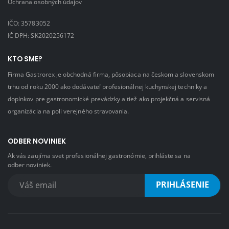
Ochrana osobných údajov
IČO: 35783052
IČ DPH: SK2020256172
KTO SME?
Firma Gastrorex je obchodná firma, pôsobiaca na českom a slovenskom
trhu od roku 2000 ako dodávateľ profesionálnej kuchynskej techniky a
doplnkov pre gastronomické prevádzky a tiež ako projekčná a servisná
organizácia na poli verejného stravovania.
ODBER NOVINIEK
Ak vás zaujíma svet profesionálnej gastronómie, prihláste sa na
odber noviniek.