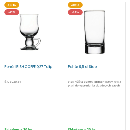
AKCIA
AKCIA
-42%
-61%
Pohár IRISH COFFE 0,27 Tulip
Pohár 9,5 cl Side
č.k. 6030,84
9,5cl výška 92mm, primer 45mm Akcia
platí do vypredania skladových zásob
Skladom > 20 ks
Skladom > 20 ks