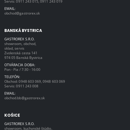
Servis:
0911 243 015
,
0911 243 019
EMAIL:
obchod@gastrorex.sk
BANSKÁ BYSTRICA
GASTROREX S.R.O.
showroom, obchod,
sklad, servis
Zvolenská cesta 141
974 05 Banská Bystrica
OTVÁRACIA DOBA:
Pon - Pia / 7:30 - 16:00
TELEFÓN:
Obchod:
0948 603 069
,
0948 603 069
Servis:
0911 243 008
EMAIL:
obchod.bb@gastrorex.sk
KOŠICE
GASTROREX S.R.O.
showroom, kuchynské štúdio,