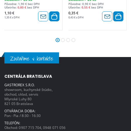
Pôvodne: 1,90 € bez DPH
Pôvodne: 0,90 € bez DPH
Ušetríte:
0,80 €
bez DPH
Ušetríte:
0,55 €
bez DPH
1,10 €
0,35 €
1,35 € s DPH
0,43 € s DPH
Zostaňme v kontakte
CENTRÁLA BRATISLAVA
GASTROREX S.R.O.
showroom, kuchynské štúdio,
obchod, sklad, servis
Mlynské Luhy 80
821 05 Bratislava
OTVÁRACIA DOBA:
Pon - Pia / 8:30 - 16:30
TELEFÓN:
Obchod:
0907 715 704
,
0948 071 056