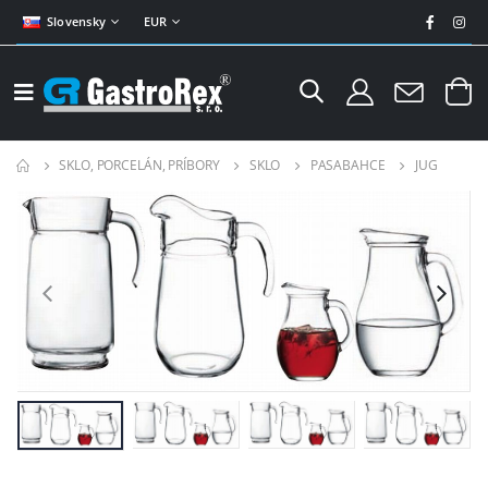
Slovensky
EUR
SKLO, PORCELÁN, PRÍBORY
SKLO
PASABAHCE
JUG