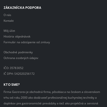
ZÁKAZNÍCKA PODPORA
O nás
Kontakt
Môj účet
História objednávok
Formulár na odstúpenie od zmluvy
Obchodné podmienky
Ochrana osobných údajov
IČO: 35783052
IČ DPH: SK2020256172
KTO SME?
Firma Gastrorex je obchodná firma, pôsobiaca na českom a slovenskom
trhu od roku 2000 ako dodávateľ profesionálnej kuchynskej techniky a
doplnkov pre gastronomické prevádzky a tiež ako projekčná a servisná