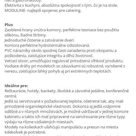
riad a gastronádoby.
Efektivita v kuchyni, absolútna spokojnosť s tým, čo je na stole.
MODULINE- najlepší spojenec pre catering.
Plus
Zaoblené hrany vnútra komory, perfektne tesniace bez použitia
silikónu, žiadne štrbiny.
Jednoduché čistenie a zatváranie dverí.
Komora perfektne hydrotermálne odizolovaná.
PVC nárazníky okolo spodnej časti zariadenia proti okopaniu a
poškodeniu, zaisťujúce integritu a dlhú životnosť.
Vetrací otvor, umožňujúci regulovať prirodzenú vlhkosť produktu.
Vodiace dráhy pri modeloch so zásuvkami sú robustné, vyrobené z
nerezu, zaisťujúce ľahký pohyb aj pri extrémnych teplotách.
Ideálne pre:
Reštaurácie, hotely, bankety, školské a závodné jedálne, konferenčné
centrá.
Jedlá sú servírované v požadovanej teplote, ošetrené tak, aby mali
prirodzené organoleptické vlastnosti. Dokonca aj jedlá vzájomne
odlišné a v rôznych množstvách, je možné udržiavať v jednej komore
kabinetu a takto ich mať pripravené na servírovanie pre rôzne typy
výdaju na rôzne vzdialených miestach.
Modely na kolieskach uľahčujú manipuláciu a presun na miesta
kdekoľvek je potrebné.