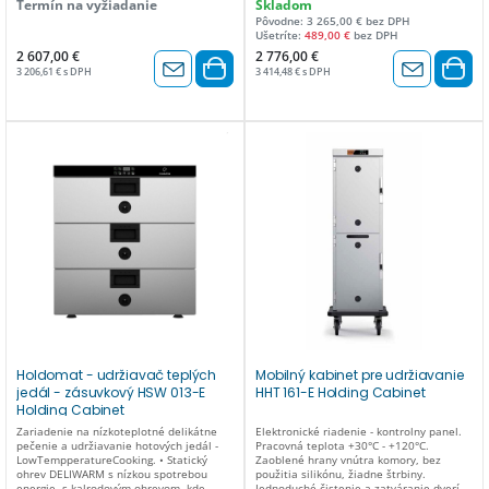
Termín na vyžiadanie
Skladom
odvod nadmernej kondenzácie. •
Príkon: 1 kW/230V. Rozmer v mm: 550 x
Pôvodne: 3 265,00 € bez DPH
Vodotesný priestor so zaoblenými rohmi.
740 x 1000(v).
Ušetríte:
489,00 €
bez DPH
• Predné tesnenie z potravinárskeho a
vysoko tepelne odolného silikónu. •
2 607,00 €
2 776,00 €
Bezpečnostný termostat pre priestor
3 206,61 € s DPH
3 414,48 € s DPH
rúry. • Zásuvky s rozmermi GN 1/1,
vhodné na vloženie gastronádob (GN nie
sú súčasťou balenia) s maximálnou
výškou 150 mm . Kapacita: 2x zásuvka -
šuplík pre GN 1/1- max vysoké 150mm
Priečne vkladanie Príkon: 1 kW/230V.
Rozmer v mm: 650 x 585 x 505(v).
Holdomat - udržiavač teplých
Mobilný kabinet pre udržiavanie
jedál - zásuvkový HSW 013-E
HHT 161-E Holding Cabinet
Holding Cabinet
Zariadenie na nízkoteplotné delikátne
Elektronické riadenie - kontrolny panel.
pečenie a udržiavanie hotových jedál -
Pracovná teplota +30°C - +120°C.
LowTempperatureCooking. • Statický
Zaoblené hrany vnútra komory, bez
ohrev DELIWARM s nízkou spotrebou
použitia silikónu, žiadne štrbiny.
energie, s kalrodovým ohrevom, kde
Jednoduché čistenie a zatváranie dverí,