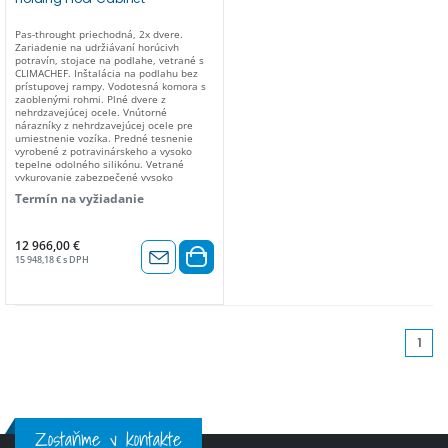
Pas-throught priechodná, 2x dvere.
Zariadenie na udržiávaní horúcivh
potravín, stojace na podlahe, vetrané s
CLIMACHEF. Inštalácia na podlahu bez
prístupovej rampy. Vodotesná komora s
zaoblenými rohmi. Plné dvere z
nehrdzavejúcej ocele. Vnútorné
nárazníky z nehrdzavejúcej ocele pre
umiestnenie vozíka. Predné tesnenie
vyrobené z potravinárskeho a vysoko
tepelne odolného silikónu. Vetrané
vykurovanie zabezpečené vysoko
účinnými vykurovacími prvkami. Dvere
Termín na vyžiadanie
vybavené trojbodovým uzamykacím
systémom. Miska na kondenzát
umiestnená za deflektorom ventilátorov
motora. Zariadenie bez odtoku.
12 966,00 €
Elektronické ovládanie so 4,3" farebnou
15 948,18 € s DPH
dotykovou obrazovkou a posúvačom pre
prístup ku všetkým funkciám
regenerátora. 200 uložiteľných
programov s 9 fázami. Systém Climachef,
automatická regulácia percenta vlhkosti
vo vnútri rúry. Prevádzková teplota
1
+30°C/+120°C. Zjednodušené
používateľsky prívetivé elektronické
ovládanie. Automatické odvetrávanie
vlhkosti. Automatické zastavenie
ventilátorov motora pri otvorených
dvierkach. Periodická zmena smeru
otáčania ventilátora pre lepšie
Zostaňme v kontakte
rozloženie teploty. Bzučiak na konci