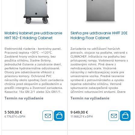
Mobilný kabinet pre udržiavanie
Skriňa pre udržiavanie HHFF 20E
HHT 162-E Holding Cabinet
Holding Floor Cabinet
Elektronické riadenie - kontrolny panel.
Zariadenie na udržiávaní horúcivh
Pracovná teplota +30°C - +120°C.
potravín, stojace na podlahe, vetrané s
Zaoblené hrany vnútra komory, bez
CLIMACHEF. Inštalácia na podlahu bez
použitia silikónu, žiadne štrbiny.
prístupovej rampy. Vodotesná komora s
Jednoduché čistenie a zatváranie dverí,
zaoblenými rohmi. Plné dvere z
perfektne hydrotermálne odizolované.
nehrdzavejúcej ocele. Vnútorné
Otvory pre odvetrávanie vlhkosti z
nárazníky z nehrdzavejúcej ocele pre
priestoru komory. Ochranné PVC
umiestnenie vozíka. Predné tesnenie
nárazníky okolo spodnej časti zariadenia
vyrobené z potravinárskeho a vysoko
chránia pred okopaním a poškodením a
tepelne odolného silikónu. Vetrané
predĺži intergritu a životnosť zariadenia.
vykurovanie zabezpečené vysoko
Kapacita: 16x GN 2/1 alebo 32x GN1/1,
účinnými vykurovacími prvkami. Dvere
vzdiálenosť vodiacich lišt pre GN (rozteč)
vybavené trojbodovým uzamykacím
Termín na vyžiadanie
Termín na vyžiadanie
70mm. Príkon: 3kW/230V. Rozmer v mm:
systémom. Miska na kondenzát
765 x 860 x 1740(v).
umiestnená za deflektorom ventilátorov
motora. Zariadenie bez odtoku.
Elektronické ovládanie so 4,3" farebnou
5 509,00 €
9 649,00 €
dotykovou obrazovkou a posúvačom pre
6 776,07 € s DPH
11 868,27 € s DPH
prístup ku všetkým funkciám
regenerátora. 200 uložiteľných
programov s 9 fázami. Systém Climachef,
automatická regulácia percenta vlhkosti
vo vnútri rúry. Prevádzková teplota