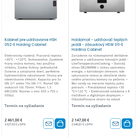
Kabinet pre udržiavanie HSH
Holdomat - udržiavač teplých
052-E Holding Cabinet
jedál - zásuvkový HSW 011-E
Holding Cabinet
Elektronicky riadená. Pracovná teplota
Zariadenie na nízkoteplotné delikátne
+30°C - +120°C. Stohovateľná. Zaoblené
pečenie a udržiavanie hotových jedál -
hrany vnútra komory, bez použitia
LowTempperatureCooking. • Statický
silikónu, žiadne štrbiny. Jednoduché
ohrev DELIWARM s nízkou spotrebou
čistenie a zatváranie dverí, perfektne
energie, s kalrodovým ohrevom, kde
hydrotermálne odizolované. Otvory pre
vykurovacie teleso je obtočené okolo
odvetrávanie vlhkosti. Kapacita pro 5x
celého priestoru komory na pečenie. •
GN 2/1 alebo 10x GN 1/1. Rozteč GN
Bez sondy na meranie teploty jadra
vodiacich lišt 70mm. Príkon: 1,5
potravín. • Prevádzková teplota +30
kW/230V. Rozmer v mm: 655 x 755 x
°C/+120 °C. • Elektronické ovládanie s 8
550(v).
tlačidlami a digitálnym displejom. •
Odvzdušňovacie otvory na odvod
vlhkosti, umiestnené na dvierkach, na
Termín na vyžiadanie
Termín na vyžiadanie
odvod nadmernej kondenzácie. •
Vodotesný priestor so zaoblenými rohmi.
• Predné tesnenie z potravinárskeho a
vysoko tepelne odolného silikónu. •
2 461,00 €
2 147,00 €
Bezpečnostný termostat pre priestor
3 027,03 € s DPH
2 640,81 € s DPH
rúry. • Zásuvky s rozmermi GN 1/1,
vhodné na vloženie gastronádob (GN nie
sú súčasťou balenia) s maximálnou