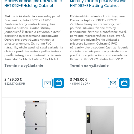
Mobilný kabinet pre udržiavanie
Mobilný kabinet preudržiavanie
HHT 052-E Holding Cabinet
HHT 082-E Holding Cabinet
Elektronické riadenie - kontrolny panel.
Elektronické riadenie - kontrolny panel.
Pracovná teplota +30°C - +120°C.
Pracovná teplota +30°C - +120°C.
Zaoblené hrany vnútra komory, bez
Zaoblené hrany vnútra komory, bez
použitia silikónu, žiadne štrbiny.
použitia silikónu, žiadne štrbiny.
Jednoduché čistenie a zatváranie dverí,
Jednoduché čistenie a zatváranie dverí,
perfektne hydrotermálne odizolované.
perfektne hydrotermálne odizolované.
Otvory pre odvetrávanie vlhkosti z
Otvory pre odvetrávanie vlhkosti z
priestoru komory. Ochranné PVC
priestoru komory. Ochranné PVC
nárazníky okolo spodnej časti zariadenia
nárazníky okolo spodnej časti zariadenia
chránia pred okopaním a poškodením a
chránia pred okopaním a poškodením a
predĺži intergritu a životnosť zariadenia.
predĺži intergritu a životnosť zariadenia.
Kapacita: 5x GN 2/1 alebo 10x GN1/1,
Kapacita: 8x GN 2/1 alebo 16x GN1/1,
vzdiálenosť vodiacich lišt pre GN (rozteč)
vzdiálenosť vodiacich lišt pre GN (rozteč)
Termín na vyžiadanie
Termín na vyžiadanie
70mm. Príkon: 1,5kW/230V. Rozmer v
70mm. Príkon: 1,5kW/230V. Rozmer v
mm: 755 x 860 x 780(v).
mm: 755 x 860 x 1000(v).
3 439,00 €
3 748,00 €
4 229,97 € s DPH
4 610,04 € s DPH