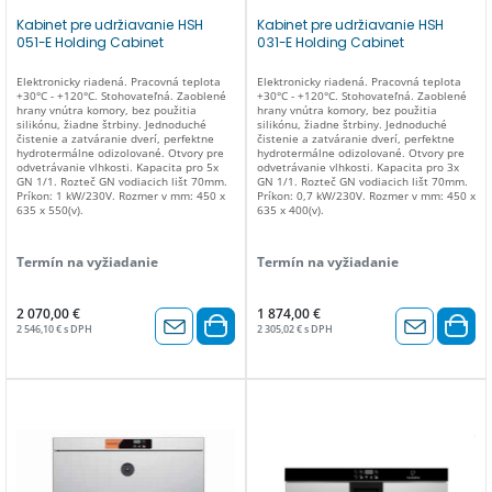
Kabinet pre udržiavanie HSH
Kabinet pre udržiavanie HSH
051-E Holding Cabinet
031-E Holding Cabinet
Elektronicky riadená. Pracovná teplota
Elektronicky riadená. Pracovná teplota
+30°C - +120°C. Stohovateľná. Zaoblené
+30°C - +120°C. Stohovateľná. Zaoblené
hrany vnútra komory, bez použitia
hrany vnútra komory, bez použitia
silikónu, žiadne štrbiny. Jednoduché
silikónu, žiadne štrbiny. Jednoduché
čistenie a zatváranie dverí, perfektne
čistenie a zatváranie dverí, perfektne
hydrotermálne odizolované. Otvory pre
hydrotermálne odizolované. Otvory pre
odvetrávanie vlhkosti. Kapacita pro 5x
odvetrávanie vlhkosti. Kapacita pro 3x
GN 1/1. Rozteč GN vodiacich lišt 70mm.
GN 1/1. Rozteč GN vodiacich lišt 70mm.
Príkon: 1 kW/230V. Rozmer v mm: 450 x
Príkon: 0,7 kW/230V. Rozmer v mm: 450 x
635 x 550(v).
635 x 400(v).
Termín na vyžiadanie
Termín na vyžiadanie
2 070,00 €
1 874,00 €
2 546,10 € s DPH
2 305,02 € s DPH