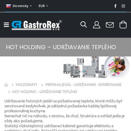
Slovensky
EUR
HOT HOLDING – UDRŽIAVANIE TEPLÉHO
HOLDOMATY
PRÍPRAVA JEDÁL - UDRŽIAVANIE -SERVÍROVANIE
HOT HOLDING – UDRŽIAVANIE TEPLÉHO
Udržiavanie hotových jedál na požadovanej teplote, ktoré môžu byť
servírované kedykoľvek, je základná požiadavka každej špičkovej
profesionálnej kuchyne.
Nenechať nič na náhodu, s istotou, že chuť, štruktúra a vzhľad jedla je
vždy ako požadujeme.
Statický nízkoteplotný udržiavací kabinet garantuje efektivitu a
perfektnú chuť jedla. Pokročilá technológia pri udržiavaní teplého