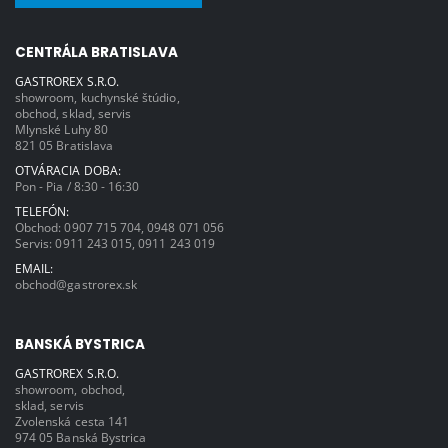
cyklu. Bezpečnostný termostat vo vnútri
rúry. Vnútorná rúra vhodná pre rôzne
vozíky na taniere alebo panvice. USB port
na prenos údajov o receptoch a HACCP.
CENTRÁLA BRATISLAVA
Jednobodová teplotná sonda. Príkon: 7,8
kW/400V. Vnútorný rozmer komory v mm:
780x975x1860 (v). Vonkajší rozmer v mm:
GASTROREX S.R.O.
1179x1177x1967(v).
showroom, kuchynské štúdio,
obchod, sklad, servis
Mlynské Luhy 80
821 05 Bratislava
OTVÁRACIA DOBA:
Pon - Pia / 8:30 - 16:30
TELEFÓN:
Obchod:
0907 715 704
,
0948 071 056
Servis:
0911 243 015
,
0911 243 019
EMAIL:
obchod@gastrorex.sk
BANSKÁ BYSTRICA
GASTROREX S.R.O.
showroom, obchod,
sklad, servis
Zvolenská cesta 141
974 05 Banská Bystrica