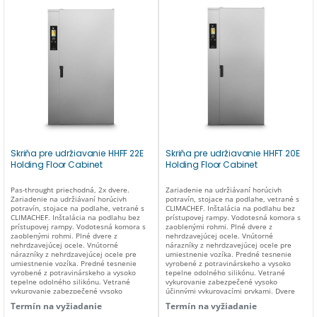
+30°C/+120°C. Zjednodušené
používateľsky prívetivé elektronické
ovládanie. Automatické odvetrávanie
vlhkosti. Automatické zastavenie
ventilátorov motora pri otvorených
dvierkach. Periodická zmena smeru
otáčania ventilátora pre lepšie
rozloženie teploty. Bzučiak na konci
cyklu. Bezpečnostný termostat vo vnútri
rúry. Vnútorná rúra vhodná pre rôzne
vozíky na taniere alebo panvice. USB port
na prenos údajov o receptoch a HACCP.
Jednobodová teplotná sonda. Príkon: 6,3
kW/400V. Vnútorný rozmer komory v mm:
780x695x1860(v). Vonkajší rozmer v mm:
1179x932x1967(v).
Skriňa pre udržiavanie HHFF 22E
Skriňa pre udržiavanie HHFT 20E
Holding Floor Cabinet
Holding Floor Cabinet
Pas-throught priechodná, 2x dvere.
Zariadenie na udržiávaní horúcivh
Zariadenie na udržiávaní horúcivh
potravín, stojace na podlahe, vetrané s
potravín, stojace na podlahe, vetrané s
CLIMACHEF. Inštalácia na podlahu bez
CLIMACHEF. Inštalácia na podlahu bez
prístupovej rampy. Vodotesná komora s
prístupovej rampy. Vodotesná komora s
zaoblenými rohmi. Plné dvere z
zaoblenými rohmi. Plné dvere z
nehrdzavejúcej ocele. Vnútorné
nehrdzavejúcej ocele. Vnútorné
nárazníky z nehrdzavejúcej ocele pre
nárazníky z nehrdzavejúcej ocele pre
umiestnenie vozíka. Predné tesnenie
umiestnenie vozíka. Predné tesnenie
vyrobené z potravinárskeho a vysoko
vyrobené z potravinárskeho a vysoko
tepelne odolného silikónu. Vetrané
tepelne odolného silikónu. Vetrané
vykurovanie zabezpečené vysoko
vykurovanie zabezpečené vysoko
účinnými vykurovacími prvkami. Dvere
účinnými vykurovacími prvkami. Dvere
vybavené trojbodovým uzamykacím
Termín na vyžiadanie
Termín na vyžiadanie
vybavené trojbodovým uzamykacím
systémom. Miska na kondenzát