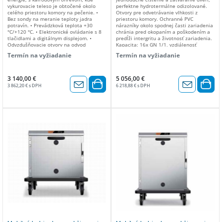
vykurovacie teleso je obtočené okolo
perfektne hydrotermálne odizolované.
celého priestoru komory na pečenie. •
Otvory pre odvetrávanie vlhkosti z
Bez sondy na meranie teploty jadra
priestoru komory. Ochranné PVC
potravín. • Prevádzková teplota +30
nárazníky okolo spodnej časti zariadenia
°C/+120 °C. • Elektronické ovládanie s 8
chránia pred okopaním a poškodením a
tlačidlami a digitálnym displejom. •
predĺži intergritu a životnosť zariadenia.
Odvzdušňovacie otvory na odvod
Kapacita: 16x GN 1/1, vzdiálenosť
vlhkosti, umiestnené na dvierkach, na
vodiacich lišt pre GN (rozteč) 70mm.
Termín na vyžiadanie
Termín na vyžiadanie
odvod nadmernej kondenzácie. •
Príkon: 2 kW/230V. Rozmer v mm: 550 x
Vodotesný priestor so zaoblenými rohmi.
740 x 1740(v).
• Predné tesnenie z potravinárskeho a
vysoko tepelne odolného silikónu. •
3 140,00 €
5 056,00 €
Bezpečnostný termostat pre priestor
3 862,20 € s DPH
6 218,88 € s DPH
rúry. • Zásuvky s rozmermi GN 1/1,
vhodné na vloženie gastronádob (GN nie
sú súčasťou balenia) s maximálnou
výškou 150 mm . Kapacita: 3x zásuvka -
šuplík pre GN 1/1- max vysoké 150mm
Priečne vkladanie Príkon: 1 kW/230V.
Rozmer v mm: 660 x 585 x 715(v).