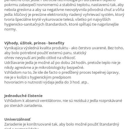
pokrmu zabezpečí rovnomernú a stabilnú teplotu, nastavenú tak, aby
nebola gresívna a aby sa negatívne neovplyvnila pôvodná chuť a vôňa
jedla: kľúčový je precízne elektronicky riadený vyhrievací systém, ktorý
tvoria špeciálne kryté vykurovacie telesá, všetko pri najvyšších
hygienicko-sanitačných štandardoch, ktoré spĺňajú tie najprísnejšie
normy.
Výhody, úžitok, prínos - benefity
Vynikajúca výsledná kvalita produktu - ako čerstvo uvarené. Bez toho,
aby bolo potrebné použiť externú paru, statický
ohrev nevysuší ani jedlo citlivé na vlhkosť.
Udržiavanie jedla je možné až po dobu 24 hodín, pretože teplo nie je
nikdy agresívne a je mikrobiologicky bezpečné.
Vzhľadom na to, že ide de facto o predĺžený proces tepelnej úpravy,
nie je v kolízii s hygienickým predpisom
hovoriacim o nutnosti výdaja jedla do 3 hod. atp..
Jednoduché čistenie
Vzhľadom k absencii ventilátorov, nie sú rezíduá z jedla rozprskávané
po stenách zariadenia.
Univerzálnosť
Zariadenie je konštruované tak, aby bolo možné použiť štandardný