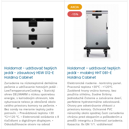
výškou 150 mm . Kapacita: Jedna zásuvka
- šuplík pre GN 1/1- max vysoké 150mm
AKCIA
Priečne vkladanie Rozměry mm:
660x595x310 (v) Hmotnost: 31 kg
-15%
Elektrický příkon: 0,7 kW/230V
Holdomat - udržiavač teplých
Holdomat – udržiavač teplých
jedál - zásuvkový HSW 012-E
jedál - mobilný HHT 081-E
Holding Cabinet
Holding Cabinet
Zariadenie na nízkoteplotné delikátne
Elektronické riadenie - kontrolny panel.
pečenie a udržiavanie hotových jedál -
Pracovná teplota +30°C - +120°C.
LowTempperatureCooking. • Statický
Zaoblené hrany vnútra komory, bez
ohrev DELIWARM s nízkou spotrebou
použitia silikónu, žiadne štrbiny.
energie, s kalrodovým ohrevom, kde
Jednoduché čistenie a zatváranie dverí,
vykurovacie teleso je obtočené okolo
perfektne hydrotermálne odizolované.
celého priestoru komory na pečenie. •
Otvory pre odvetrávanie vlhkosti z
Bez sondy na meranie teploty jadra
priestoru komory. Ochranné PVC
potravín. • Prevádzková teplota +30
nárazníky okolo spodnej časti zariadenia
°C/+120 °C. • Elektronické ovládanie s 8
chránia pred okopaním a poškodením a
tlačidlami a digitálnym displejom. •
predĺži intergritu a životnosť zariadenia.
Odvzdušňovacie otvory na odvod
Kapacita: 8x GN 1/1, vzdiálenosť
vlhkosti, umiestnené na dvierkach, na
vodiacich lišt pre GN (rozteč) -70mm