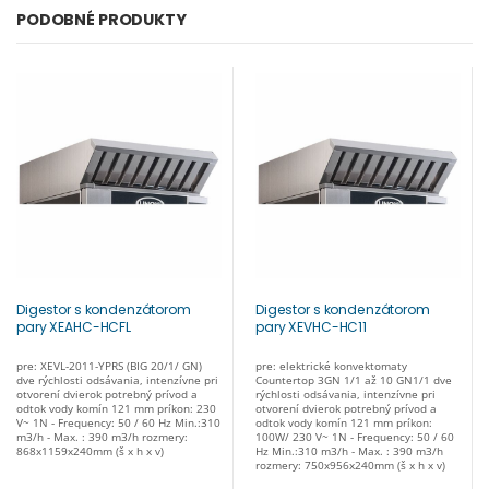
PODOBNÉ PRODUKTY
Digestor s kondenzátorom
Digestor s kondenzátorom
pary XEAHC-HCFL
pary XEVHC-HC11
pre: XEVL-2011-YPRS (BIG 20/1/ GN)
pre: elektrické konvektomaty
dve rýchlosti odsávania, intenzívne pri
Countertop 3GN 1/1 až 10 GN1/1 dve
otvorení dvierok potrebný prívod a
rýchlosti odsávania, intenzívne pri
odtok vody komín 121 mm príkon: 230
otvorení dvierok potrebný prívod a
V~ 1N - Frequency: 50 / 60 Hz Min.:310
odtok vody komín 121 mm príkon:
m3/h - Max. : 390 m3/h rozmery:
100W/ 230 V~ 1N - Frequency: 50 / 60
868x1159x240mm (š x h x v)
Hz Min.:310 m3/h - Max. : 390 m3/h
rozmery: 750x956x240mm (š x h x v)