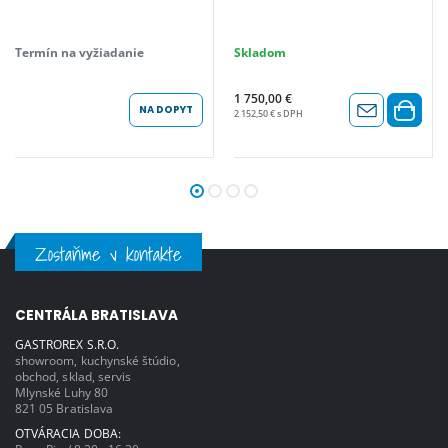
Termín na vyžiadanie
Skladom
1 750,00 €
NA DOPYT
2 152,50 € s DPH
Zostaňme v kontakte
CENTRÁLA BRATISLAVA
GASTROREX S.R.O.
showroom, kuchynské štúdio,
obchod, sklad, servis
Mlynské Luhy 80
821 05 Bratislava
OTVÁRACIA DOBA: