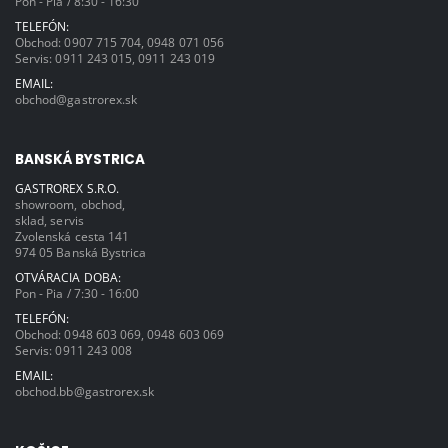
Pon - Pia / 8:30 - 16:30
TELEFÓN:
Obchod:
0907 715 704
,
0948 071 056
Servis:
0911 243 015
,
0911 243 019
EMAIL:
obchod@gastrorex.sk
BANSKÁ BYSTRICA
GASTROREX S.R.O.
showroom, obchod,
sklad, servis
Zvolenská cesta 141
974 05 Banská Bystrica
OTVÁRACIA DOBA:
Pon - Pia / 7:30 - 16:00
TELEFÓN:
Obchod:
0948 603 069
,
0948 603 069
Servis:
0911 243 008
EMAIL:
obchod.bb@gastrorex.sk