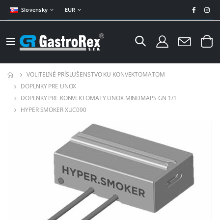
Slovensky
EUR
VOLITEĽNÉ PRÍSLUŠENSTVO KU KONVEKTOMATOM
DOPLNKY PRE UNOX
DOPLNKY PRE KONVEKTOMATY UNOX MINDMAPS GN 1/1
HYPER SMOKER XUC090