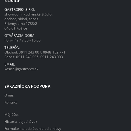
KOŠICE
GASTROREX S.R.O.
showroom, kuchynské štúdio,
obchod, sklad, servis
Priemyselná 1733/2
040 01 Košice
OTVÁRACIA DOBA:
Pon - Pia / 7:30 - 16:00
TELEFÓN:
Obchod:
0911 243 007
,
0948 152 771
Servis:
0911 243 005
,
0911 243 003
EMAIL:
kosice@gastrorex.sk
ZÁKAZNÍCKA PODPORA
O nás
Kontakt
Môj účet
História objednávok
Formulár na odstúpenie od zmluvy