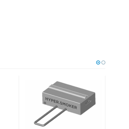
AKCIA
-41%