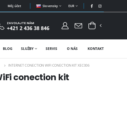
Slovensky
EUR
Môj účet
ZAVOLAJTE NÁM
+421 2 436 38 846
BLOG
SLUŽBY
SERVIS
O NÁS
KONTAKT
INTERNET CONECTION WIFI CONECTION KIT XEC006
iFi conection kit