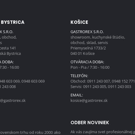
 BYSTRICA
KOŠICE
 S.R.O.
GASTROREX S.R.O.
 obchod,
showroom, kuchynské štúdio,
is
obchod, sklad, servis
cesta 141
Priemyselná 1733/2
ská Bystrica
040 01 Košice
A DOBA:
OTVÁRACIA DOBA:
7:30 - 16:00
Pon - Pia / 7:30 - 16:00
TELEFÓN:
948 603 069
,
0948 603 069
Obchod:
0911 243 007
,
0948 152 77
1 243 008
Servis:
0911 243 005
,
0911 243 003
EMAIL:
@gastrorex.sk
kosice@gastrorex.sk
ODBER NOVINIEK
Ak vás zaujíma svet profesionálnej 
slovenskom trhu od roku 2000 ako