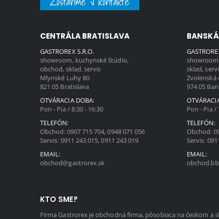
Zostaňme v kontakte
CENTRÁLA BRATISLAVA
BANSKÁ
GASTROREX S.R.O.
GASTROREX
showroom, kuchynské štúdio,
showroom,
obchod, sklad, servis
sklad, serv
Mlynské Luhy 80
Zvolenská 
821 05 Bratislava
974 05 Ban
OTVÁRACIA DOBA:
OTVÁRACI
Pon - Pia / 8:30 - 16:30
Pon - Pia / 
TELEFÓN:
TELEFÓN:
Obchod:
0907 715 704
,
0948 071 056
Obchod:
0
Servis:
0911 243 015
,
0911 243 019
Servis:
091
EMAIL:
EMAIL:
obchod@gastrorex.sk
obchod.bb
KTO SME?
Firma Gastrorex je obchodná firma, pôsobiaca na českom a 