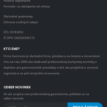
História objednávok
Formulár na odstúpenie od zmluvy
Obchodné podmienky
Ochrana osobných údajov
IČO: 35783052
IČ DPH: SK2020256172
KTO SME?
Firma Gastrorex je obchodná firma, pôsobiaca na českom a slovenskom
trhu od roku 2000 ako dodávateľ profesionálnej kuchynskej techniky a
doplnkov pre gastronomické prevádzky a tiež ako projekčná a servisná
organizácia na poli verejného stravovania.
ODBER NOVINIEK
Ak vás zaujíma svet profesionálnej gastronómie, prihláste sa na
odber noviniek.