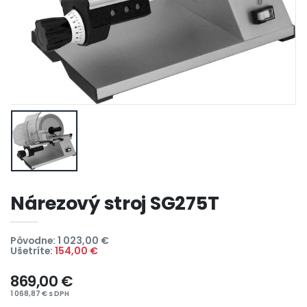
Nárezový stroj SG275T
Pôvodne: 1 023,00 €
Ušetríte:
154,00 €
869,00 €
1 068,87 € s DPH