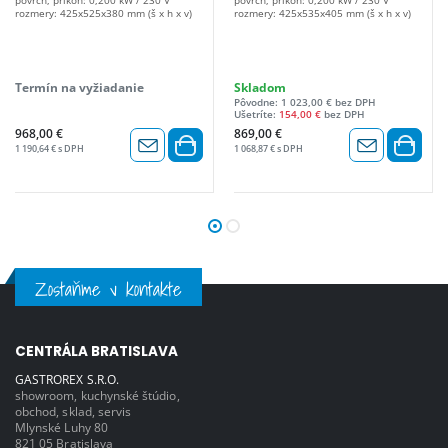
povrch, príkon: 0,200 kW / 230 V
povrch, príkon: 0,200 kW / 230 V
rozmery: 425x525x380 mm (š x h x v)
rozmery: 425x535x405 mm (š x h x v)
Termín na vyžiadanie
Skladom
Pôvodne: 1 023,00 € bez DPH
Ušetríte:
154,00 €
bez DPH
968,00 €
869,00 €
1 190,64 € s DPH
1 068,87 € s DPH
Zostaňme v kontakte
CENTRÁLA BRATISLAVA
GASTROREX S.R.O.
showroom, kuchynské štúdio,
obchod, sklad, servis
Mlynské Luhy 80
821 05 Bratislava