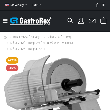
Slovensky
EUR
KUCHYNSKÉ STROJE
NÁREZOVÉ STROJE
NÁREZOVÉ STROJE ZO ŠNEKOVÝM PREVODOM
NÁREZOVÝ STROJ SG275T
AKCIA
-15%