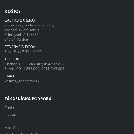
KOŠICE
GASTROREX S.R.O.
showroom, kuchynské štúdio,
obchod, sklad, servis
Priemyselná 1733/2
040 01 Košice
OTVÁRACIA DOBA:
Pon - Pia / 7:30 - 16:00
TELEFÓN:
Obchod:
0911 243 007
,
0948 152 771
Servis:
0911 243 005
,
0911 243 003
EMAIL:
kosice@gastrorex.sk
ZÁKAZNÍCKA PODPORA
O nás
Kontakt
Môj účet