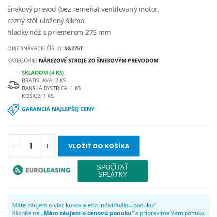
šnekový prevod (bez remeňa),ventilovaný motor,
rezný stôl uložený šikmo
hladký nôž s priemerom 275 mm
OBJEDNÁVACIE ČÍSLO:
SG275T
KATEGÓRIE:
NÁREZOVÉ STROJE ZO ŠNEKOVÝM PREVODOM
SKLADOM (4 KS)
BRATISLAVA: 2 KS
BANSKÁ BYSTRICA: 1 KS
KOŠICE: 1 KS
GARANCIA NAJLEPŠEJ CENY
VLOŽIŤ DO KOŠÍKA
Máte záujem o viac kusov alebo individuálnu ponuku?
Kliknite na „
Mám záujem o cenovú ponuku
“ a pripravíme Vám ponuku