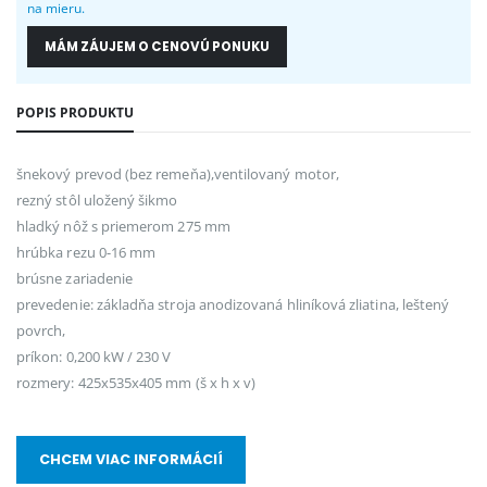
na mieru.
MÁM ZÁUJEM O CENOVÚ PONUKU
POPIS PRODUKTU
šnekový prevod (bez remeňa),ventilovaný motor,
rezný stôl uložený šikmo
hladký nôž s priemerom 275 mm
hrúbka rezu 0-16 mm
brúsne zariadenie
prevedenie: základňa stroja anodizovaná hliníková zliatina, leštený
povrch,
príkon: 0,200 kW / 230 V
rozmery: 425x535x405 mm (š x h x v)
CHCEM VIAC INFORMÁCIÍ