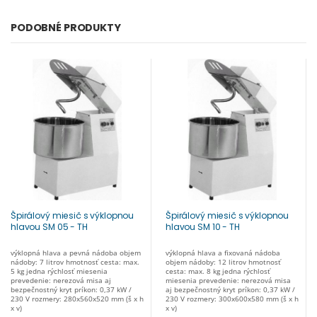
PODOBNÉ PRODUKTY
Špirálový miesič s výklopnou
Špirálový miesič s výklopnou
hlavou SM 05 - TH
hlavou SM 10 - TH
výklopná hlava a pevná nádoba objem
výklopná hlava a fixovaná nádoba
nádoby: 7 litrov hmotnosť cesta: max.
objem nádoby: 12 litrov hmotnosť
5 kg jedna rýchlosť miesenia
cesta: max. 8 kg jedna rýchlosť
prevedenie: nerezová misa aj
miesenia prevedenie: nerezová misa
bezpečnostný kryt príkon: 0,37 kW /
aj bezpečnostný kryt príkon: 0,37 kW /
230 V rozmery: 280x560x520 mm (š x h
230 V rozmery: 300x600x580 mm (š x h
x v)
x v)