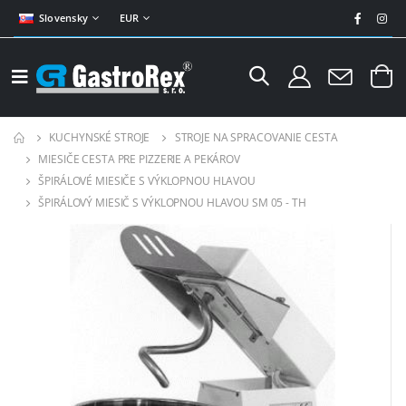
Slovensky
EUR
KUCHYNSKÉ STROJE
STROJE NA SPRACOVANIE CESTA
MIESIČE CESTA PRE PIZZERIE A PEKÁROV
ŠPIRÁLOVÉ MIESIČE S VÝKLOPNOU HLAVOU
ŠPIRÁLOVÝ MIESIČ S VÝKLOPNOU HLAVOU SM 05 - TH