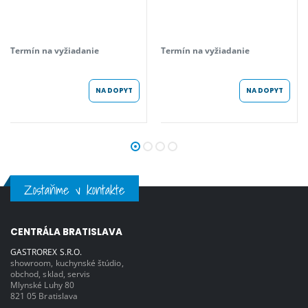
Termín na vyžiadanie
Termín na vyžiadanie
NA DOPYT
NA DOPYT
Zostaňme v kontakte
CENTRÁLA BRATISLAVA
GASTROREX S.R.O.
showroom, kuchynské štúdio,
obchod, sklad, servis
Mlynské Luhy 80
821 05 Bratislava