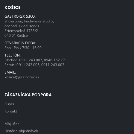
KOŠICE
GASTROREX S.R.O.
showroom, kuchynské štúdio,
obchod, sklad, servis
Priemyselná 1733/2
040 01 Košice
OTVÁRACIA DOBA:
Pon - Pia / 7:30 - 16:00
TELEFÓN:
Obchod:
0911 243 007
,
0948 152 771
Servis:
0911 243 005
,
0911 243 003
EMAIL:
kosice@gastrorex.sk
ZÁKAZNÍCKA PODPORA
O nás
Kontakt
Môj účet
História objednávok