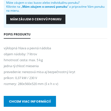
Máte záujem o viac kusov alebo individuálnu ponuku?
Kliknite na „
Mám záujem o cenovú ponuku
“ a pripravíme Vám ponuku
na mieru.
MÁM ZÁUJEM O CENOVÚ PONUKU
POPIS PRODUKTU
výklopná hlava a pevná nádoba
objem nádoby: 7 litrov
hmotnosť cesta: max. 5 kg
jedna rýchlosť miesenia
prevedenie: nerezová misa aj bezpečnostný kryt
príkon: 0,37 kW / 230 V
rozmery: 280x560x520 mm (š x h x v)
CHCEM VIAC INFORMÁCIÍ