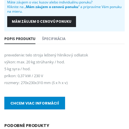
Máte záujem o viac kusov alebo individuálnu ponuku?
Kliknite na „
Mám záujem o cenovú ponuku
“ a pripravíme Vám ponuku
na mieru.
MÁM ZÁUJEM O CENOVÚ PONUKU
POPIS PRODUKTU
ŠPECIFIKÁCIA
prevedenie: telo stroja leštený hliníkový odliatok
výkon: max. 20 kg strúhanky / hod.
5 kg syra / hod.
príkon: 0,37 kW / 230 V
rozmery: 270x230x310 mm (š x h x v)
CHCEM VIAC INFORMÁCIÍ
PODOBNÉ PRODUKTY