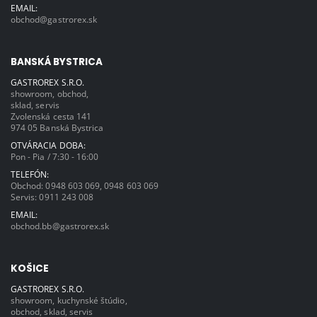
EMAIL:
obchod@gastrorex.sk
BANSKÁ BYSTRICA
GASTROREX S.R.O.
showroom, obchod,
sklad, servis
Zvolenská cesta 141
974 05 Banská Bystrica
OTVÁRACIA DOBA:
Pon - Pia / 7:30 - 16:00
TELEFÓN:
Obchod:
0948 603 069
,
0948 603 069
Servis:
0911 243 008
EMAIL:
obchod.bb@gastrorex.sk
KOŠICE
GASTROREX S.R.O.
showroom, kuchynské štúdio,
obchod, sklad, servis