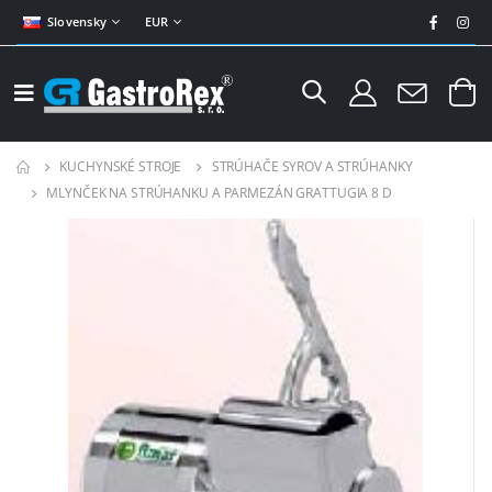
Slovensky
EUR
KUCHYNSKÉ STROJE
STRÚHAČE SYROV A STRÚHANKY
MLYNČEK NA STRÚHANKU A PARMEZÁN GRATTUGIA 8 D