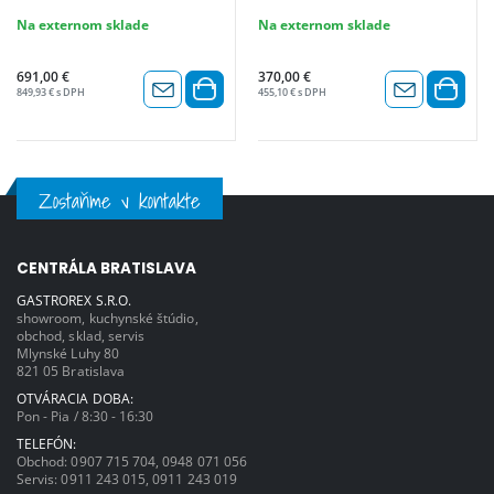
Na externom sklade
Na externom sklade
691,00 €
370,00 €
849,93 € s DPH
455,10 € s DPH
Zostaňme v kontakte
CENTRÁLA BRATISLAVA
GASTROREX S.R.O.
showroom, kuchynské štúdio,
obchod, sklad, servis
Mlynské Luhy 80
821 05 Bratislava
OTVÁRACIA DOBA:
Pon - Pia / 8:30 - 16:30
TELEFÓN:
Obchod:
0907 715 704
,
0948 071 056
Servis:
0911 243 015
,
0911 243 019