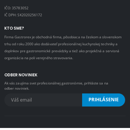
IČO: 35783052
IČ DPH: SK2020256172
KTO SME?
Firma Gastrorex je obchodná firma, pôsobiaca na českom a slovenskom
trhu od roku 2000 ako dodávateľ profesionálnej kuchynskej techniky a
doplnkov pre gastronomické prevádzky a tiež ako projekčná a servisná
organizácia na poli verejného stravovania.
ODBER NOVINIEK
Ak vás zaujíma svet profesionálnej gastronómie, prihláste sa na
odber noviniek.