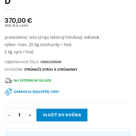
D
370,00 €
455,10 € s DPH
prevedenie: telo stroja leštený hliníkový odliatok
výkon: max. 20 kg strúhanky / hod.
5 kg syra / hod.
OBJEDNÁVACIE ČÍSLO:
GR8D23050M
KATEGÓRIE:
STRÚHAČE SYROV A STRÚHANKY
NA EXTERNOM SKLADE
GARANCIA NAJLEPŠEJ CENY
VLOŽIŤ DO KOŠÍKA