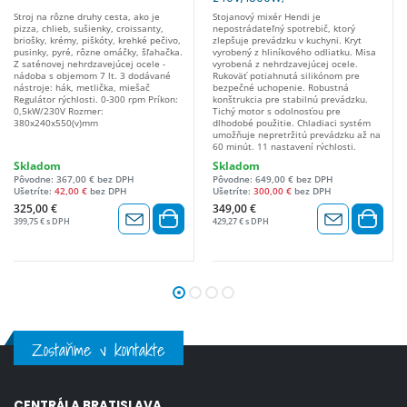
460x310x(H)379mm čierny
Stroj na rôzne druhy cesta, ako je
Stojanový mixér Hendi je
221570
pizza, chlieb, sušienky, croissanty,
nepostrádateľný spotrebič, ktorý
briošky, krémy, piškóty, krehké pečivo,
zlepšuje prevádzku v kuchyni. Kryt
pusinky, pyré, rôzne omáčky, šľahačka.
vyrobený z hliníkového odliatku. Misa
Z saténovej nehrdzavejúcej ocele -
vyrobená z nehrdzavejúcej ocele.
nádoba s objemom 7 lt. 3 dodávané
Rukoväť potiahnutá silikónom pre
nástroje: hák, metlička, miešač
bezpečné uchopenie. Robustná
Regulátor rýchlosti. 0-300 rpm Príkon:
konštrukcia pre stabilnú prevádzku.
0,5kW/230V Rozmer:
Tichý motor s odolnosťou pre
380x240x550(v)mm
dlhodobé použitie. Chladiaci systém
umožňuje nepretržitú prevádzku až na
60 minút. 11 nastavení rýchlosti.
Funkcia časovača. Štyri prednastavené
Skladom
Skladom
programy: Cesto, piškótové cesto,
Pôvodne: 367,00 € bez DPH
Pôvodne: 649,00 € bez DPH
šľahanie smotany, šľahanie vajíčok.
Ušetríte:
42,00 €
bez DPH
Ušetríte:
300,00 €
bez DPH
Ochrana proti prehriatiu. Kapacita: 7
litrov. - Múka: 0,2 – 1,5 kg. - Vaječné
325,00 €
349,00 €
bielka: 2 – 20. - Smotana na šľahanie:
399,75 € s DPH
429,27 € s DPH
150 – 1 500 ml. - Čerstvá smotana: 0,1
– 2 l. Príslušenstvo je súčasťou
dodávky: - metlička, lopatka a hák na
cesto z nehrdzavejúcej ocele (18/8) -
PA (polyamid/nylon) silikónová hranová
lopatka Všetko príslušenstvo je vhodné
do umývačky riadu. Na vymiesenie
cesta a vyblednutie vaječných biel.
Kryt vyrobený z hliníka. Vybavená
vysoko ľahkou nerezovou misou na
Zostaňme v kontakte
miesenie malého množstva cesta.
Rovnomerné miešanie. Spotrebič je
počas prevádzky stabilný. Tichý motor
so zaručenou dlhou životnosťou.
Chladiaci systém umožňuje nepretržitú
CENTRÁLA BRATISLAVA
prevádzku spotrebiča po dobu 60