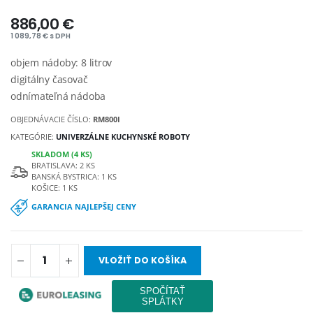
886,00 €
1 089,78 € s DPH
objem nádoby: 8 litrov
digitálny časovač
odnímateľná nádoba
OBJEDNÁVACIE ČÍSLO:
RM800I
KATEGÓRIE:
UNIVERZÁLNE KUCHYNSKÉ ROBOTY
SKLADOM (4 KS)
BRATISLAVA: 2 KS
BANSKÁ BYSTRICA: 1 KS
KOŠICE: 1 KS
GARANCIA NAJLEPŠEJ CENY
VLOŽIŤ DO KOŠÍKA