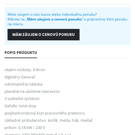
Máte záujem o viac kusov alebo individuálnu ponuku?
Kliknite na „
Mám záujem o cenovú ponuku
“ a pripravíme Vám ponuku
na mieru.
MÁM ZÁUJEM O CENOVÚ PONUKU
POPIS PRODUKTU
objem nádoby: 8 litrov
digitálny časovač
odnímateľná nádoba
planetárne uloženie nástavcov
3 voliteľné rýchlosti
tlačidlo total stop
polykarbonátový kryt pracovného priestoru
základné príslušenstvo: kotlík, metla, hák, miešač
príkon: 0,18 kW / 230 V
rozmery: 470x360x660 mm (š x h x v)