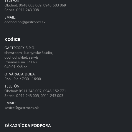
TELEFÓN:
Obchod:
0948 603 069
,
0948 603 069
Servis:
0911 243 008
EMAIL:
obchod.bb@gastrorex.sk
KOŠICE
GASTROREX S.R.O.
showroom, kuchynské štúdio,
obchod, sklad, servis
Priemyselná 1733/2
040 01 Košice
OTVÁRACIA DOBA:
Pon - Pia / 7:30 - 16:00
TELEFÓN:
Obchod:
0911 243 007
,
0948 152 771
Servis:
0911 243 005
,
0911 243 003
EMAIL:
kosice@gastrorex.sk
ZÁKAZNÍCKA PODPORA