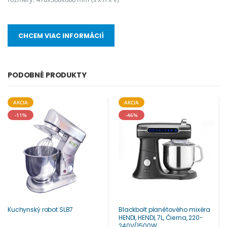
CHCEM VIAC INFORMÁCIÍ
PODOBNÉ PRODUKTY
AKCIA
AKCIA
-11%
-46%
Kuchynský robot SLB7
Blackbolt planétového mixéra
HENDI, HENDI, 7L, Čierna, 220-
240V/1500W,