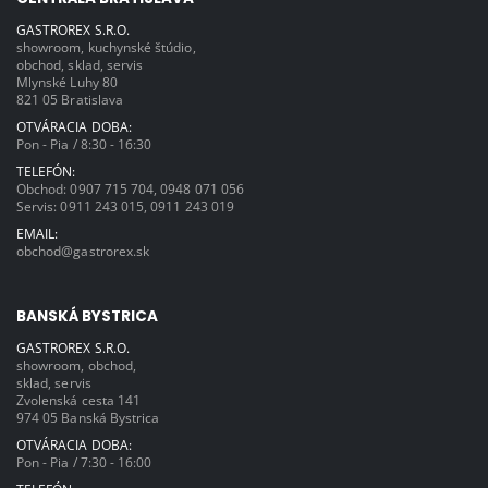
minút.11 Možné nastavenia rýchlosti.
Kapacita: 7 l – 0,2 – 1,5 kg múky. – 2 –
GASTROREX S.R.O.
20 vaječných biel. – 150 – 1 500 ml
showroom, kuchynské štúdio,
sladkej smotany. – 0,1 – 2 l čerstvej
obchod, sklad, servis
smotany. Časovač. Manipulujte so
Mlynské Luhy 80
syntetickým materiálom v súlade s
821 05 Bratislava
normami CE. 4 programy: Cesto,
piškótový koláč, šľahanie smotany,
OTVÁRACIA DOBA:
šľahanie vajíčka. Príslušenstvo (súčasť
dodávky): – vaječná metlička z
Pon - Pia / 8:30 - 16:30
nehrdzavejúcej ocele AISI 304. – mixér
z nehrdzavejúcej ocele AISI 304 a hák
TELEFÓN:
na cesto. – priehľadný kryt misy.
Obchod:
0907 715 704
,
0948 071 056
Príslušenstvo možno umývať v
Servis:
0911 243 015
,
0911 243 019
umývačke riadu.
EMAIL:
obchod@gastrorex.sk
BANSKÁ BYSTRICA
GASTROREX S.R.O.
showroom, obchod,
sklad, servis
Zvolenská cesta 141
974 05 Banská Bystrica
OTVÁRACIA DOBA:
Pon - Pia / 7:30 - 16:00