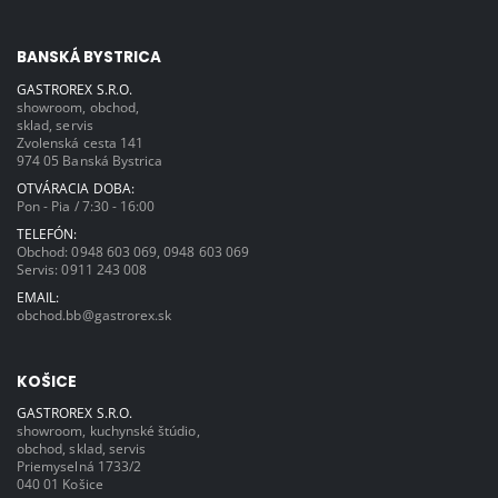
BANSKÁ BYSTRICA
GASTROREX S.R.O.
showroom, obchod,
sklad, servis
Zvolenská cesta 141
974 05 Banská Bystrica
OTVÁRACIA DOBA:
Pon - Pia / 7:30 - 16:00
TELEFÓN:
Obchod:
0948 603 069
,
0948 603 069
Servis:
0911 243 008
EMAIL:
obchod.bb@gastrorex.sk
KOŠICE
GASTROREX S.R.O.
showroom, kuchynské štúdio,
obchod, sklad, servis
Priemyselná 1733/2
040 01 Košice