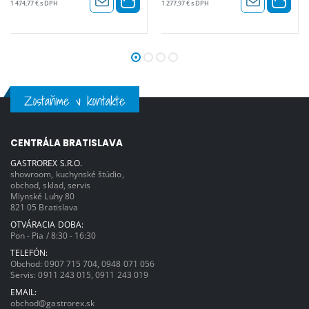
1 474,77 € s DPH
1 277,97 € s DPH
pomer zmesi a recept môžete nastaviť
rozmery: 24 x 33 x 48 - príkon: 1465 W
pre každú špecialitu zvlášť - počítadlo -
/ 230 V - hmotnosť s obalom: 11 kg
štatistika vydaných nápojov - rozmery:
24 x 33 x 48 - príkon: 1465 W / 230 V -
hmotnosť s obalom: 11 kg
Zostaňme v kontakte
CENTRÁLA BRATISLAVA
GASTROREX S.R.O.
showroom, kuchynské štúdio,
obchod, sklad, servis
Mlynské Luhy 80
821 05 Bratislava
OTVÁRACIA DOBA:
Pon - Pia / 8:30 - 16:30
TELEFÓN:
Obchod:
0907 715 704
,
0948 071 056
Servis:
0911 243 015
,
0911 243 019
EMAIL:
obchod@gastrorex.sk