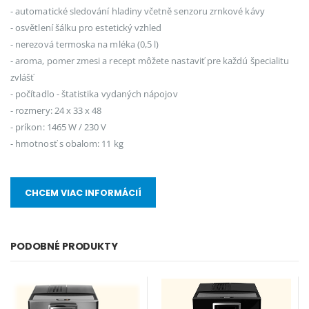
- automatické sledování hladiny včetně senzoru zrnkové kávy
- osvětlení šálku pro estetický vzhled
- nerezová termoska na mléka (0,5 l)
- aroma, pomer zmesi a recept môžete nastaviť pre každú špecialitu
zvlášť
- počítadlo - štatistika vydaných nápojov
- rozmery: 24 x 33 x 48
- príkon: 1465 W / 230 V
- hmotnosť s obalom: 11 kg
CHCEM VIAC INFORMÁCIÍ
PODOBNÉ PRODUKTY