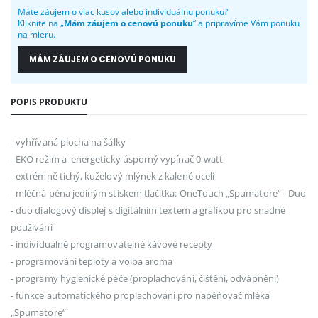
Máte záujem o viac kusov alebo individuálnu ponuku?
Kliknite na „
Mám záujem o cenovú ponuku
“ a pripravíme Vám ponuku
na mieru.
MÁM ZÁUJEM O CENOVÚ PONUKU
POPIS PRODUKTU
- vyhřívaná plocha na šálky
- EKO režim a energeticky úsporný vypínač 0-watt
- extrémně tichý, kuželový mlýnek z kalené oceli
- mléčná pěna jediným stiskem tlačítka: OneTouch „Spumatore“ - Duo
- duo dialogový displej s digitálním textem a grafikou pro snadné
používání
- individuálně programovatelné kávové recepty
- programování teploty a volba aroma
- programy hygienické péče (proplachování, čištění, odvápnění)
- funkce automatického proplachování pro napěňovač mléka
„Spumatore“