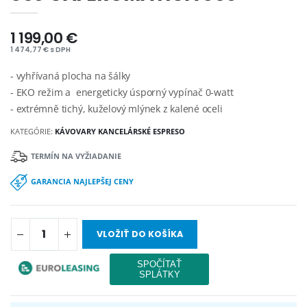
1 199,00 €
1 474,77 € s DPH
- vyhřívaná plocha na šálky
- EKO režim a energeticky úsporný vypínač 0-watt
- extrémně tichý, kuželový mlýnek z kalené oceli
KATEGÓRIE:
KÁVOVARY KANCELÁRSKÉ ESPRESO
TERMÍN NA VYŽIADANIE
GARANCIA NAJLEPŠEJ CENY
VLOŽIŤ DO KOŠÍKA