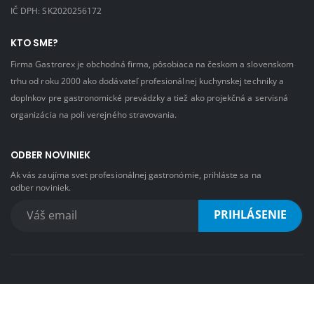
IČ DPH: SK2020256172
KTO SME?
Firma Gastrorex je obchodná firma, pôsobiaca na českom a slovenskom
trhu od roku 2000 ako dodávateľ profesionálnej kuchynskej techniky a
doplnkov pre gastronomické prevádzky a tiež ako projekčná a servisná
organizácia na poli verejného stravovania.
ODBER NOVINIEK
Ak vás zaujíma svet profesionálnej gastronómie, prihláste sa na
odber noviniek.