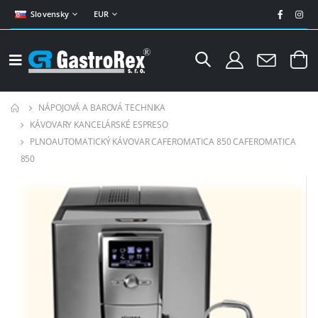
Slovensky
EUR
NÁPOJOVÁ A BAROVÁ TECHNIKA
KÁVOVARY KANCELÁRSKÉ ESPRESO
PLNOAUTOMATICKÝ KÁVOVAR CAFEROMATICA 850 CAFEROMATICA
850