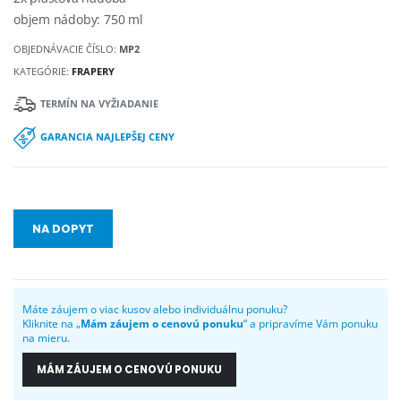
objem nádoby: 750 ml
OBJEDNÁVACIE ČÍSLO:
MP2
KATEGÓRIE:
FRAPERY
TERMÍN NA VYŽIADANIE
GARANCIA NAJLEPŠEJ CENY
NA DOPYT
Máte záujem o viac kusov alebo individuálnu ponuku?
Kliknite na „
Mám záujem o cenovú ponuku
“ a pripravíme Vám ponuku
na mieru.
MÁM ZÁUJEM O CENOVÚ PONUKU