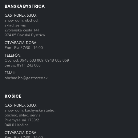
BANSKÁ BYSTRICA
GASTROREX S.R.O.
showroom, obchod,
sklad, servis
Zvolenská cesta 141
974 05 Banská Bystrica
OTVÁRACIA DOBA:
Pon - Pia / 7:30 - 16:00
TELEFÓN:
Obchod:
0948 603 069
,
0948 603 069
Servis:
0911 243 008
EMAIL:
obchod.bb@gastrorex.sk
KOŠICE
GASTROREX S.R.O.
showroom, kuchynské štúdio,
obchod, sklad, servis
Priemyselná 1733/2
040 01 Košice
OTVÁRACIA DOBA:
Pon - Pia / 7:30 - 16:00