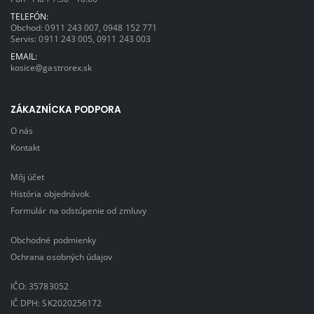
TELEFÓN:
Obchod:
0911 243 007
,
0948 152 771
Servis:
0911 243 005
,
0911 243 003
EMAIL:
kosice@gastrorex.sk
ZÁKAZNÍCKA PODPORA
O nás
Kontakt
Môj účet
História objednávok
Formulár na odstúpenie od zmluvy
Obchodné podmienky
Ochrana osobných údajov
IČO: 35783052
IČ DPH: SK2020256172