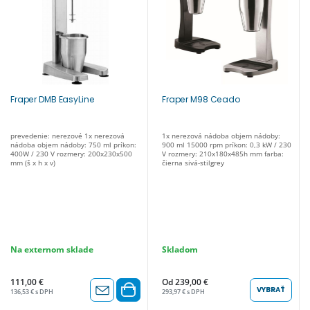
Fraper DMB EasyLine
Fraper M98 Ceado
prevedenie: nerezové 1x nerezová
1x nerezová nádoba objem nádoby:
nádoba objem nádoby: 750 ml príkon:
900 ml 15000 rpm príkon: 0,3 kW / 230
400W / 230 V rozmery: 200x230x500
V rozmery: 210x180x485h mm farba:
mm (š x h x v)
čierna sivá-stilgrey
Na externom sklade
Skladom
111,00 €
Od 239,00 €
VYBRAŤ
136,53 € s DPH
293,97 € s DPH