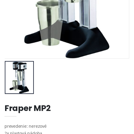
Fraper MP2
prevedenie: nerezové
2x plastová nádoba