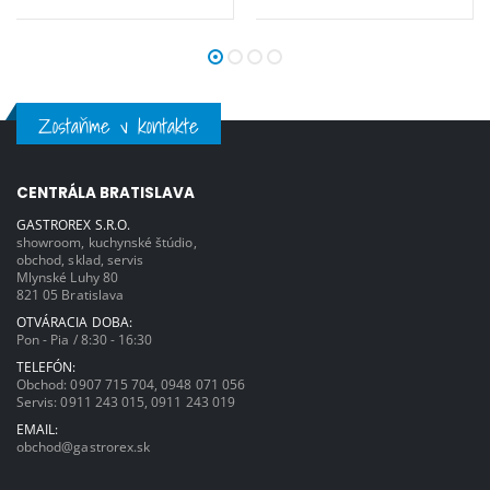
Zostaňme v kontakte
CENTRÁLA BRATISLAVA
GASTROREX S.R.O.
showroom, kuchynské štúdio,
obchod, sklad, servis
Mlynské Luhy 80
821 05 Bratislava
OTVÁRACIA DOBA:
Pon - Pia / 8:30 - 16:30
TELEFÓN:
Obchod:
0907 715 704
,
0948 071 056
Servis:
0911 243 015
,
0911 243 019
EMAIL:
obchod@gastrorex.sk