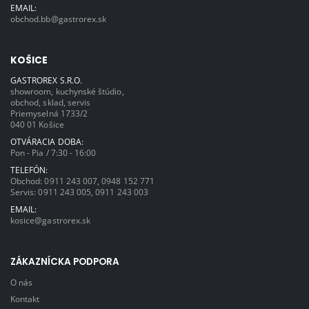
EMAIL:
obchod.bb@gastrorex.sk
KOŠICE
GASTROREX S.R.O.
showroom, kuchynské štúdio,
obchod, sklad, servis
Priemyselná 1733/2
040 01 Košice
OTVÁRACIA DOBA:
Pon - Pia / 7:30 - 16:00
TELEFÓN:
Obchod:
0911 243 007
,
0948 152 771
Servis:
0911 243 005
,
0911 243 003
EMAIL:
kosice@gastrorex.sk
ZÁKAZNÍCKA PODPORA
O nás
Kontakt