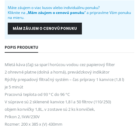
Máte záujem o viac kusov alebo individuálnu ponuku?
Kliknite na „
Mám záujem o cenovú ponuku
“ a pripravíme Vám ponuku
na mieru.
MÁM ZÁUJEM O CENOVÚ PONUKU
POPIS PRODUKTU
Mletá káva (čaj) sa sparí horúcou vodou cez papierový filter
2 ohrevné platne (dolná a horná), prevádzkový indikátor
Rýchly prepadový filtračný systém – čas prípravy 1 kanvice (1,8 l)
je 5 minút
Pracovná teplota od 93 °C do 96 °C
V súprave sú 2 sklenené kanvice 1,8 l a 50 filtrov (110/250)
objem konvičky 1,8L, v zostave sú 2 ks konvičiek,
Príkon 2,1kW/230V
Rozmer: 200 x 385 x (V) 430mm