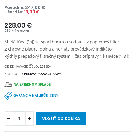
Pôvodne: 247,00 €
Ušetríte:
19,00 €
228,00 €
280,44 € s DPH
Mletá káva (čaj) sa sparí horúcou vodou cez papierový filter
2 ohrevné platne (dolná a horná), prevádzkový indikátor
Rýchly prepadový filtračný systém – čas prípravy 1 kanvice (1,8 l)
OBJEDNÁVACIE ČÍSLO:
208 304
KATEGÓRIE:
PREKVAPKÁVAČE KÁVY
NA EXTERNOM SKLADE
GARANCIA NAJLEPŠEJ CENY
VLOŽIŤ DO KOŠÍKA