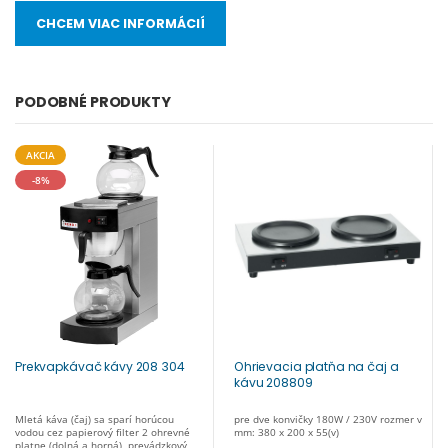
CHCEM VIAC INFORMÁCIÍ
PODOBNÉ PRODUKTY
AKCIA
-8%
Prekvapkávač kávy 208 304
Ohrievacia platňa na čaj a
kávu 208809
Mletá káva (čaj) sa sparí horúcou
pre dve konvičky 180W / 230V rozmer v
vodou cez papierový filter 2 ohrevné
mm: 380 x 200 x 55(v)
platne (dolná a horná), prevádzkový