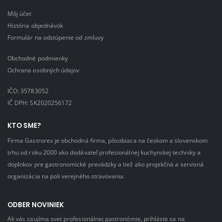
Môj účet
História objednávok
Formulár na odstúpenie od zmluvy
Obchodné podmienky
Ochrana osobných údajov
IČO: 35783052
IČ DPH: SK2020256172
KTO SME?
Firma Gastrorex je obchodná firma, pôsobiaca na českom a slovenskom
trhu od roku 2000 ako dodávateľ profesionálnej kuchynskej techniky a
doplnkov pre gastronomické prevádzky a tiež ako projekčná a servisná
organizácia na poli verejného stravovania.
ODBER NOVINIEK
Ak vás zaujíma svet profesionálnej gastronómie, prihláste sa na