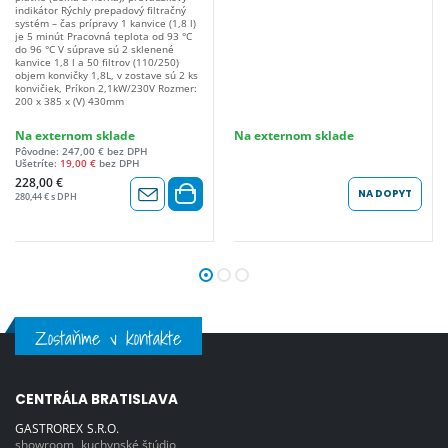
indikátor Rýchly prepadový filtračný
systém – čas prípravy 1 kanvice (1,8 l)
je 5 minút Pracovná teplota od 93 °C
do 96 °C V súprave sú 2 sklenené
kanvice 1,8 l a 50 filtrov (110/250)
objem konvičky 1,8L, v zostave sú 2 ks
konvičiek, Príkon 2,1kW/230V Rozmer:
200 x 385 x (V) 430mm
Na externom sklade
Na externom sklade
Pôvodne: 247,00 € bez DPH
Ušetríte:
19,00 €
bez DPH
228,00 €
NA DOPYT
280,44 € s DPH
Zostaňme v kontakte
CENTRÁLA BRATISLAVA
GASTROREX S.R.O.
showroom, kuchynské štúdio,