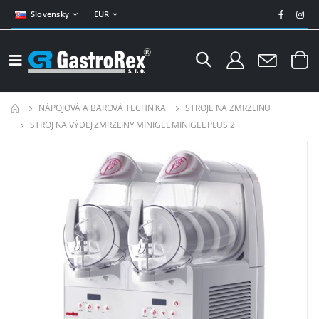
Slovensky
EUR
NÁPOJOVÁ A BAROVÁ TECHNIKA
STROJE NA ZMRZLINU
STROJ NA VÝDEJ ZMRZLINY MINIGEL MINIGEL PLUS 2