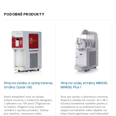
PODOBNÉ PRODUKTY
Stroj na výrobu a výdaj točenej
Stroj na výdej zmrzliny MINIGEL
zmzliny Quick-GEL
MINIGEL Plus 1
Stolní kompaktní stroj na výrobu
Stroj pre výrobu a distribuciu zmrzliny
točené zmrzliny s moderním designem,
Kapacita nádoby 6lt rozmer: 20 x 48 x
s výkonem cca 100 porcí (75gr/porce)
62cm(v) Osvetlenie zadného panelu a
za hodinu. Elegatní stroj malých
uzamykanie je za príplatok (cena na
rozměrů s vysokou produkcí, Určeny
dopyt) instruktážne video nájdete na:
pro cukrárny, restaurace nebo
http://www.ugolinispa.com/index.php?