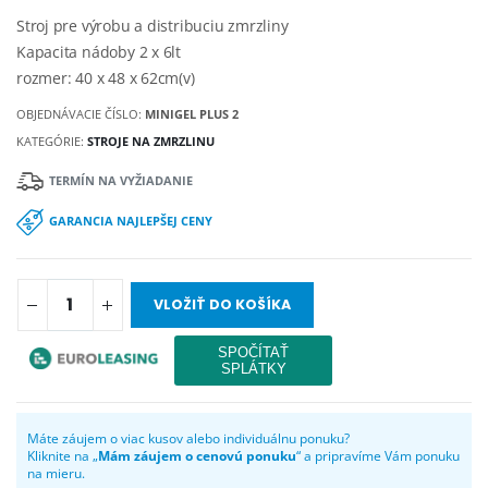
Stroj pre výrobu a distribuciu zmrzliny
Kapacita nádoby 2 x 6lt
rozmer: 40 x 48 x 62cm(v)
OBJEDNÁVACIE ČÍSLO:
MINIGEL PLUS 2
KATEGÓRIE:
STROJE NA ZMRZLINU
TERMÍN NA VYŽIADANIE
GARANCIA NAJLEPŠEJ CENY
VLOŽIŤ DO KOŠÍKA
Máte záujem o viac kusov alebo individuálnu ponuku?
Kliknite na „
Mám záujem o cenovú ponuku
“ a pripravíme Vám ponuku
na mieru.