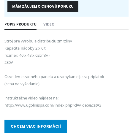
MÁM ZÁUJEM O CENOVÚ PONUKU
POPIS PRODUKTU
VIDEO
Stroj pre výrobu a distribuciu zmrzliny
Kapacita nádoby 2 x 6lt
rozmer: 40 x 48 x 62cm(v)
230V
Osvetlenie zadného panelu a uzamykanie je za príplatok
(cena na vyžadanie)
instruktážne video nájdete na:
http://www.ugolinispa.com/index.php?cl=video&cat=3
CHCEM VIAC INFORMÁCIÍ