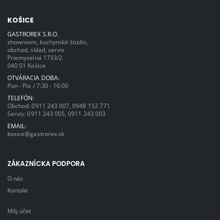
KOŠICE
GASTROREX S.R.O.
showroom, kuchynské štúdio,
obchod, sklad, servis
Priemyselná 1733/2
040 01 Košice
OTVÁRACIA DOBA:
Pon - Pia / 7:30 - 16:00
TELEFÓN:
Obchod:
0911 243 007
,
0948 152 771
Servis:
0911 243 005
,
0911 243 003
EMAIL:
kosice@gastrorex.sk
ZÁKAZNÍCKA PODPORA
O nás
Kontakt
Môj účet