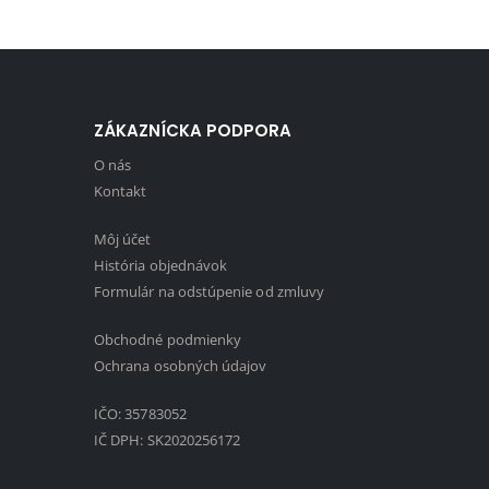
ZÁKAZNÍCKA PODPORA
O nás
Kontakt
Môj účet
História objednávok
Formulár na odstúpenie od zmluvy
Obchodné podmienky
1
Ochrana osobných údajov
IČO: 35783052
IČ DPH: SK2020256172