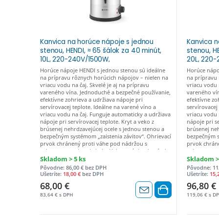
Kanvica na horúce nápoje s jednou
Kanvica n
stenou, HENDI, ≈ 65 šálok za 40 minút,
stenou, HE
10L, 220-240V/1500W,
20L, 220
340x315x(H)430mm 211137
415x382x
Horúce nápoje HENDI s jednou stenou sú ideálne
Horúce nápo
na prípravu rôznych horúcich nápojov – nielen na
na prípravu 
vriacu vodu na čaj. Skvelé je aj na prípravu
vriacu vodu n
vareného vína. Jednoduché a bezpečné používanie,
vareného ví
efektívne zohrieva a udržiava nápoje pri
efektívne zo
servírovacej teplote. Ideálne na varené víno a
servírovacej
vriacu vodu na čaj. Funguje automaticky a udržiava
vriacu vodu 
nápoje pri servírovacej teplote. Kryt a veko z
nápoje pri se
brúsenej nehrdzavejúcej ocele s jednou stenou a
brúsenej neh
bezpečným systémom „zaistenia závitov“. Ohrievací
bezpečným sy
prvok chránený proti váhe pod nádržou s
prvok chrán
ochranou proti prehriatiu. Vybavené dotykovými
ochranou pr
rukoväťami, rukoväťou krytu a protikvapkovou
rukoväťami,
Skladom > 5 ks
Skladom >
hubicou, všetky sú vyrobené z polypropylénu.
hubicou, vše
Pôvodne: 86,00 € bez DPH
Pôvodne: 11
Ukazovateľ hladiny čistej vody v litroch. Maximálna
Ukazovateľ h
Ušetríte:
18,00 €
bez DPH
Ušetríte:
15,
výška pohára: 130 mm (bez odkvapkávacej misky).
výška pohár
68,00 €
96,80 €
Pomocou vypínača a kontroliek na ohrievanie a
Pomocou vyp
riešenie problémov. Teplotu je možné nastaviť od
riešenie pro
83,64 € s DPH
119,06 € s D
30° do 100°C. Nevhodné na čokoládové mlieko.
30° do 100°