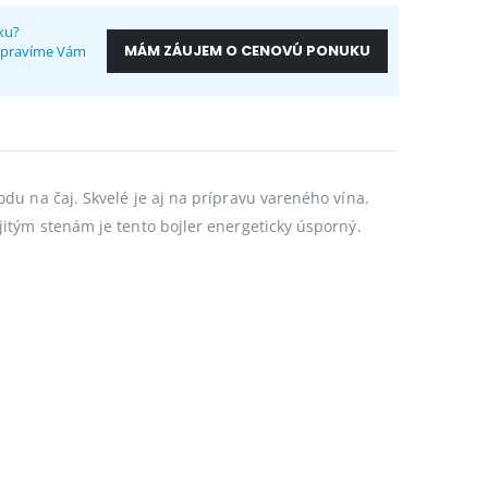
ku?
MÁM ZÁUJEM O CENOVÚ PONUKU
ripravíme Vám
du na čaj. Skvelé je aj na prípravu vareného vína.
jitým stenám je tento bojler energeticky úsporný.