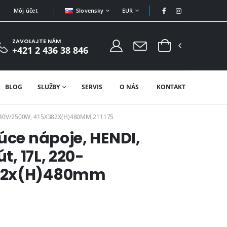
Slovensky
EUR
Môj účet
ZAVOLAJTE NÁM
+421 2 436 38 846
BLOG
SLUŽBY
SERVIS
O NÁS
KONTAKT
-240V/2500W, 415X382X(H)480MM 211175
úce nápoje, HENDI,
t, 17L, 220-
382x(H)480mm