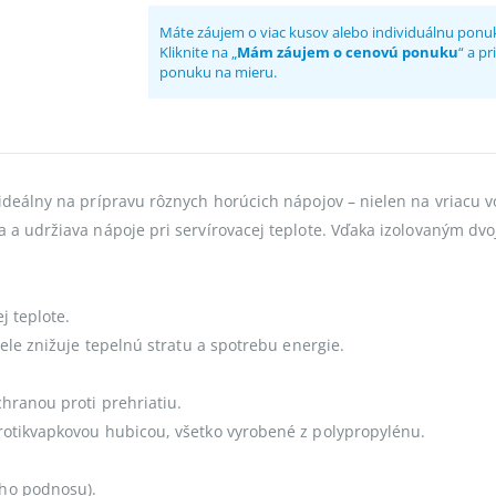
Máte záujem o viac kusov alebo individuálnu ponu
Kliknite na „
Mám záujem o cenovú ponuku
“ a p
ponuku na mieru.
deálny na prípravu rôznych horúcich nápojov – nielen na vriacu vo
a udržiava nápoje pri servírovacej teplote. Vďaka izolovaným dvo
j teplote.
ele znižuje tepelnú stratu a spotrebu energie.
hranou proti prehriatiu.
rotikvapkovou hubicou, všetko vyrobené z polypropylénu.
ho podnosu).