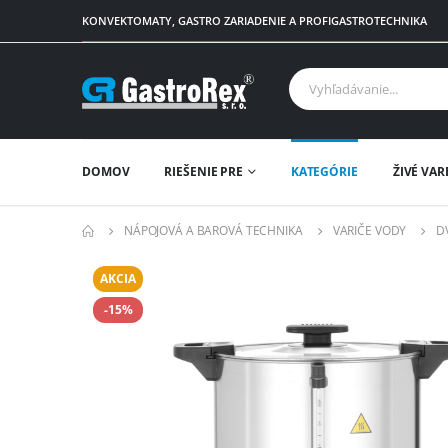
KONVEKTOMATY, GASTRO ZARIADENIE A PROFIGASTROTECHNIKA
DOMOV
RIEŠENIE PRE
KATEGÓRIE
ŽIVÉ VAR
NÁPOJOVÁ A BAROVÁ TECHNIKA
VARIČE VODY
D
AKCIA
-15%