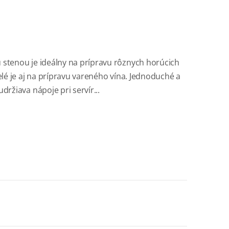
 stenou je ideálny na prípravu rôznych horúcich
elé je aj na prípravu vareného vína. Jednoduché a
držiava nápoje pri servír...