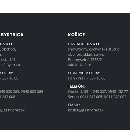
 BYSTRICA
KOŠICE
 S.R.O.
GASTROREX S.R.O.
 obchod,
showroom, kuchynské štúdio,
is
obchod, sklad, servis
cesta 141
Priemyselná 1733/2
ská Bystrica
040 01 Košice
A DOBA:
OTVÁRACIA DOBA:
7:30 - 16:00
Pon - Pia / 7:30 - 16:00
TELEFÓN:
948 603 069
,
0948 603 069
Obchod:
0911 243 007
,
0948 152 77
1 243 008
Servis:
0911 243 005
,
0911 243 003
EMAIL:
@gastrorex.sk
kosice@gastrorex.sk