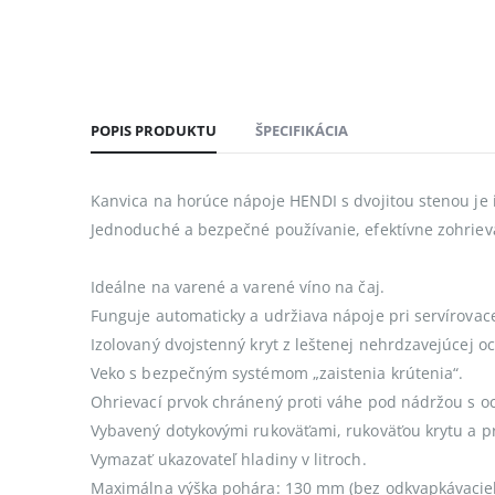
POPIS PRODUKTU
ŠPECIFIKÁCIA
Kanvica na horúce nápoje HENDI s dvojitou stenou je i
Jednoduché a bezpečné používanie, efektívne zohrieva 
Ideálne na varené a varené víno na čaj.
Funguje automaticky a udržiava nápoje pri servírovace
Izolovaný dvojstenný kryt z leštenej nehrdzavejúcej oc
Veko s bezpečným systémom „zaistenia krútenia“.
Ohrievací prvok chránený proti váhe pod nádržou s oc
Vybavený dotykovými rukoväťami, rukoväťou krytu a p
Vymazať ukazovateľ hladiny v litroch.
Maximálna výška pohára: 130 mm (bez odkvapkávacie