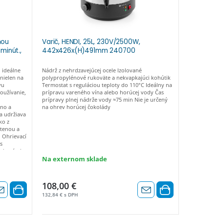
nou
Varič, HENDI, 25L, 230V/2500W,
Varič, HE
minút.,
442x426x(H)491mm 240700
435x441
 ideálne
Nádrž z nehrdzavejúcej ocele Izolované
Nádrž z neh
nielen na
polypropylénové rukoväte a nekvapkajúci kohútik
Izolované p
vu
Termostat s reguláciou teploty do 110°C Ideálny na
nekvapkajúc
oužívanie,
prípravu vareného vína alebo horúcej vody Čas
teploty do 
prípravy plnej nádrže vody ≈75 min Nie je určený
vína alebo 
íno a
na ohrev horúcej čokolády
vody ≈75 mi
a udržiava
čokolády
ko z
stenou a
 Ohrievací
s
tykovými
apkovou
Na externom sklade
Skladom
ylénu.
Pôvodne: 9
 Maximálna
Ušetríte:
5,6
j misky).
108,00 €
87,40 €
vanie a
staviť od
132,84 € s DPH
107,50 € s 
lieko.