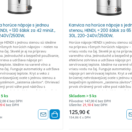
a horúce nápoje s jednou
Kanvica na horúce nápoje s jed
NDI, ≈ 130 šálok za 42 minút.,
stenou, HENDI, ≈ 200 šálok za 65 
-240V/2500W,
30L, 220-240V/2500W,
(H)480mm 211144
415x382x(H)620mm 211151
je HENDI s jednou stenou sú ideálne
Horúce nápoje HENDI s jednou stenou sú
rôznych horúcich nápojov – nielen na
na prípravu rôznych horúcich nápojov – 
a čaj. Skvelé je aj na prípravu
vriacu vodu na čaj. Skvelé je aj na prípra
na. Jednoduché a bezpečné používanie,
vareného vína. Jednoduché a bezpečné p
hrieva a udržiava nápoje pri
efektívne zohrieva a udržiava nápoje pri
 teplote. Ideálne na varené víno a
servírovacej teplote. Ideálne na varené v
na čaj. Funguje automaticky a udržiava
vriacu vodu na čaj. Funguje automaticky 
rvírovacej teplote. Kryt a veko z
nápoje pri servírovacej teplote. Kryt a ve
rdzavejúcej ocele s jednou stenou a
brúsenej nehrdzavejúcej ocele s jednou 
stémom „zaistenia závitov“. Ohrievací
bezpečným systémom „zaistenia závitov“.
ený proti váhe pod nádržou s
prvok chránený proti váhe pod nádržou 
oti prehriatiu. Vybavené dotykovými
ochranou proti prehriatiu. Vybavené do
 rukoväťou krytu a protikvapkovou
rukoväťami, rukoväťou krytu a protikv
 5 ks
Skladom > 5 ks
tky sú vyrobené z polypropylénu.
hubicou, všetky sú vyrobené z polyprop
2,00 € bez DPH
Pôvodne: 147,00 € bez DPH
ladiny čistej vody v litroch. Maximálna
Ukazovateľ hladiny čistej vody v litroch.
20 €
bez DPH
Ušetríte:
21,10 €
bez DPH
a: 130 mm (bez odkvapkávacej misky).
výška pohára: 130 mm (bez odkvapkávace
125,90 €
ínača a kontroliek na ohrievanie a
Pomocou vypínača a kontroliek na ohrie
blémov. Teplotu je možné nastaviť od
riešenie problémov. Teplotu je možné na
PH
154,86 € s DPH
C. Nevhodné na čokoládové mlieko.
30° do 100°C. Nevhodné na čokoládové m