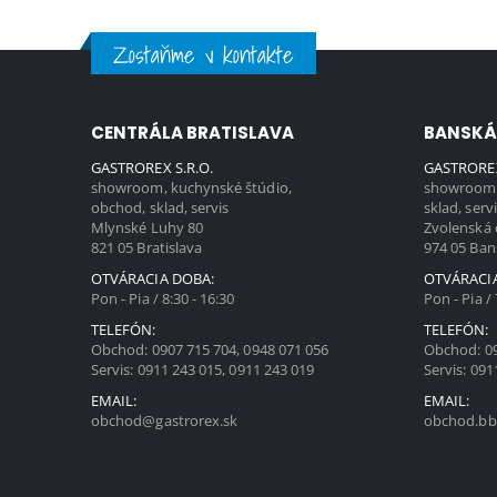
Zostaňme v kontakte
CENTRÁLA BRATISLAVA
BANSKÁ
GASTROREX S.R.O.
GASTROREX
showroom, kuchynské štúdio,
showroom,
obchod, sklad, servis
sklad, serv
Mlynské Luhy 80
Zvolenská 
821 05 Bratislava
974 05 Ban
OTVÁRACIA DOBA:
OTVÁRACI
Pon - Pia / 8:30 - 16:30
Pon - Pia / 
TELEFÓN:
TELEFÓN:
Obchod:
0907 715 704
,
0948 071 056
Obchod:
0
Servis:
0911 243 015
,
0911 243 019
Servis:
091
EMAIL:
EMAIL:
obchod@gastrorex.sk
obchod.bb