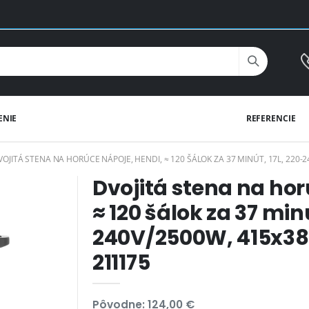
ENIE
REFERENCIE
VOJITÁ STENA NA HORÚCE NÁPOJE, HENDI, ≈ 120 ŠÁLOK ZA 37 MINÚT, 17L, 220
Dvojitá stena na hor
≈ 120 šálok za 37 minú
240V/2500W, 415x
211175
Pôvodne: 124,00 €