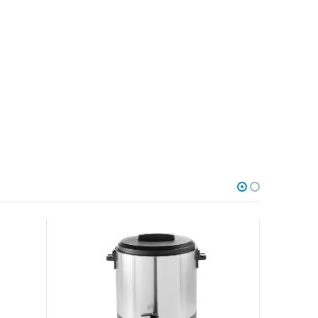
AKCIA
-6%