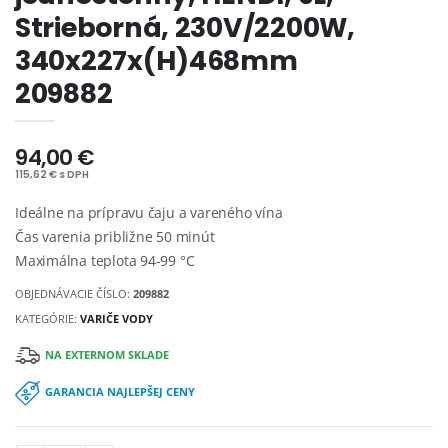
Strieborná, 230V/2200W,
340x227x(H)468mm
209882
94,00 €
115,62 € s DPH
Ideálne na prípravu čaju a vareného vína
Čas varenia približne 50 minút
Maximálna teplota 94-99 °C
OBJEDNÁVACIE ČÍSLO:
209882
KATEGÓRIE:
VARIČE VODY
NA EXTERNOM SKLADE
GARANCIA NAJLEPŠEJ CENY