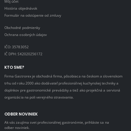
Môj účet
História objednávok
Formulár na odstúpenie od zmluvy
Obchodné podmienky
Ochrana osobných údajov
IČO: 35783052
IČ DPH: SK2020256172
KTO SME?
Firma Gastrorex je obchodná firma, pôsobiaca na českom a slovenskom
trhu od roku 2000 ako dodávateľ profesionálnej kuchynskej techniky a
doplnkov pre gastronomické prevádzky a tiež ako projekčná a servisná
organizácia na poli verejného stravovania.
ODBER NOVINIEK
Ak vás zaujíma svet profesionálnej gastronómie, prihláste sa na
odber noviniek.