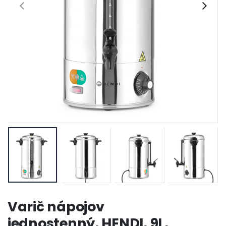
Varič nápojov
jednostenný, HENDI, 9L,