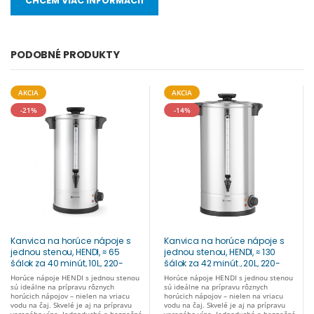
CHCEM VIAC INFORMÁCIÍ
PODOBNÉ PRODUKTY
AKCIA
AKCIA
-21%
-14%
Kanvica na horúce nápoje s
Kanvica na horúce nápoje s
jednou stenou, HENDI, ≈ 65
jednou stenou, HENDI, ≈ 130
šálok za 40 minút, 10L, 220-
šálok za 42 minút., 20L, 220-
240V/1500W,
240V/2500W,
Horúce nápoje HENDI s jednou stenou
Horúce nápoje HENDI s jednou stenou
340x315x(H)430mm 211137
415x382x(H)480mm 211144
sú ideálne na prípravu rôznych
sú ideálne na prípravu rôznych
horúcich nápojov – nielen na vriacu
horúcich nápojov – nielen na vriacu
vodu na čaj. Skvelé je aj na prípravu
vodu na čaj. Skvelé je aj na prípravu
vareného vína. Jednoduché a bezpečné
vareného vína. Jednoduché a bezpečné