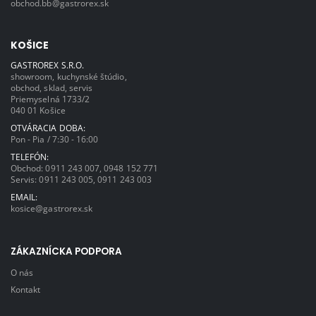
obchod.bb@gastrorex.sk
KOŠICE
GASTROREX S.R.O.
showroom, kuchynské štúdio,
obchod, sklad, servis
Priemyselná 1733/2
040 01 Košice
OTVÁRACIA DOBA:
Pon - Pia / 7:30 - 16:00
TELEFÓN:
Obchod:
0911 243 007
,
0948 152 771
Servis:
0911 243 005
,
0911 243 003
EMAIL:
kosice@gastrorex.sk
ZÁKAZNÍCKA PODPORA
O nás
Kontakt