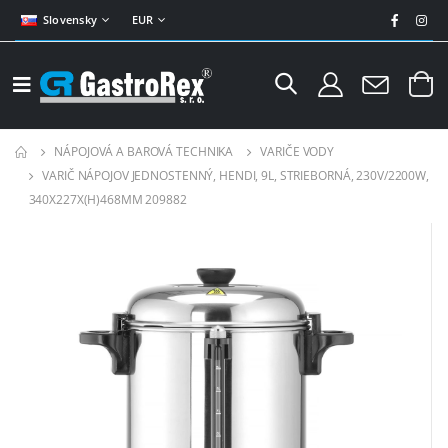
Slovensky
EUR
NÁPOJOVÁ A BAROVÁ TECHNIKA
VARIČE VODY
VARIČ NÁPOJOV JEDNOSTENNÝ, HENDI, 9L, STRIEBORNÁ, 230V/2200W,
340X227X(H)468MM 209882