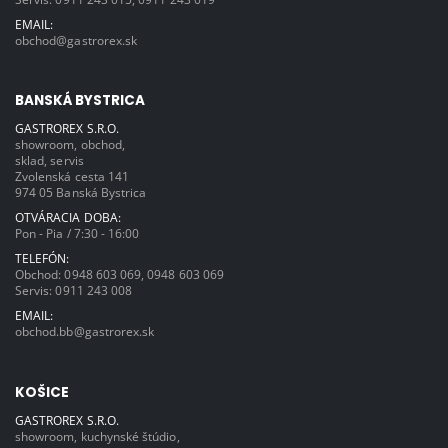
EMAIL:
obchod@gastrorex.sk
BANSKÁ BYSTRICA
GASTROREX S.R.O.
showroom, obchod,
sklad, servis
Zvolenská cesta 141
974 05 Banská Bystrica
OTVÁRACIA DOBA:
Pon - Pia / 7:30 - 16:00
TELEFÓN:
Obchod:
0948 603 069
,
0948 603 069
Servis:
0911 243 008
EMAIL:
obchod.bb@gastrorex.sk
KOŠICE
GASTROREX S.R.O.
showroom, kuchynské štúdio,