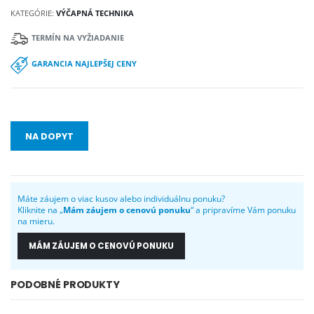
KATEGÓRIE:
VÝČAPNÁ TECHNIKA
TERMÍN NA VYŽIADANIE
GARANCIA NAJLEPŠEJ CENY
NA DOPYT
Máte záujem o viac kusov alebo individuálnu ponuku?
Kliknite na „
Mám záujem o cenovú ponuku
“ a pripravíme Vám ponuku
na mieru.
MÁM ZÁUJEM O CENOVÚ PONUKU
PODOBNÉ PRODUKTY