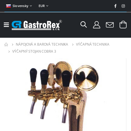
Slovensky
EUR
NÁPOJOVÁ A BAROVÁ TECHNIKA
VÝČAPNÁ TECHNIKA
VÝČAPNÝ STOJAN COBRA 3