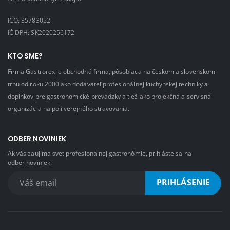
IČO: 35783052
IČ DPH: SK2020256172
KTO SME?
Firma Gastrorex je obchodná firma, pôsobiaca na českom a slovenskom
trhu od roku 2000 ako dodávateľ profesionálnej kuchynskej techniky a
doplnkov pre gastronomické prevádzky a tiež ako projekčná a servisná
organizácia na poli verejného stravovania.
ODBER NOVINIEK
Ak vás zaujíma svet profesionálnej gastronómie, prihláste sa na
odber noviniek.