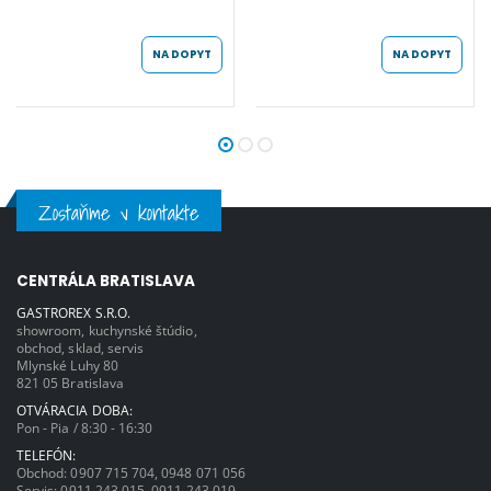
NA DOPYT
NA DOPYT
Zostaňme v kontakte
CENTRÁLA BRATISLAVA
GASTROREX S.R.O.
showroom, kuchynské štúdio,
obchod, sklad, servis
Mlynské Luhy 80
821 05 Bratislava
OTVÁRACIA DOBA:
Pon - Pia / 8:30 - 16:30
TELEFÓN:
Obchod:
0907 715 704
,
0948 071 056
Servis:
0911 243 015
,
0911 243 019