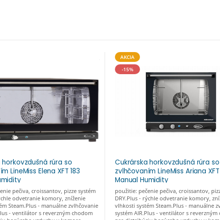
AKCIA
-15%
 horkovzdušná rúra so
Cukrárska horkovzdušná rúra so
ím LineMiss Elena XFT 183
zvlhčovaním LineMiss Ariana XFT
midity
Manual Humidity
čenie pečiva, croissantov, pizze systém
použitie: pečenie pečiva, croissantov, pi
ýchle odvetranie komory, zníženie
DRY.Plus - rýchle odvetranie komory, zní
tém Steam.Plus - manuálne zvlhčovanie
vlhkosti systém Steam.Plus - manuálne z
lus - ventilátor s reverzným chodom
systém AIR.Plus - ventilátor s reverzný