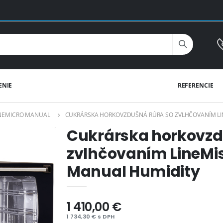
ENIE
REFERENCIE
LINEMICRO MANUAL
CUKRÁRSKA HORKOVZDUŠNÁ RÚRA SO ZVLHČOVANÍM LIN
Cukrárska horkovzd
zvlhčovaním LineMis
Manual Humidity
1 410,00 €
1 734,30 € s DPH