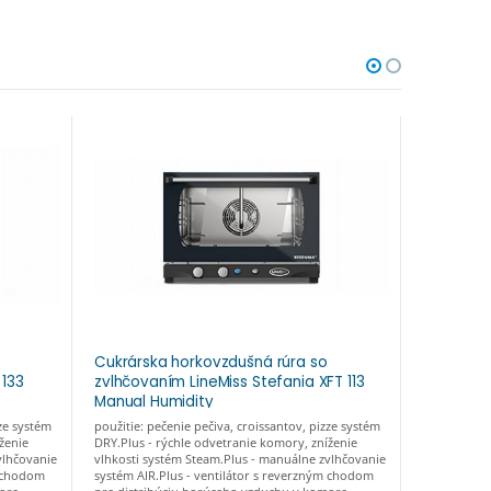
Cukrárska horkovzdušná rúra so
Cukrársk
 133
zvlhčovaním LineMiss Stefania XFT 113
XF 043 D
Manual Humidity
zze systém
použitie: pečenie pečiva, croissantov, pizze systém
Rozpekanie 
ženie
DRY.Plus - rýchle odvetranie komory, zníženie
teplota: 80 
vlhčovanie
vlhkosti systém Steam.Plus - manuálne zvlhčovanie
odvetranie 
m chodom
systém AIR.Plus - ventilátor s reverzným chodom
AIR.Plus - 