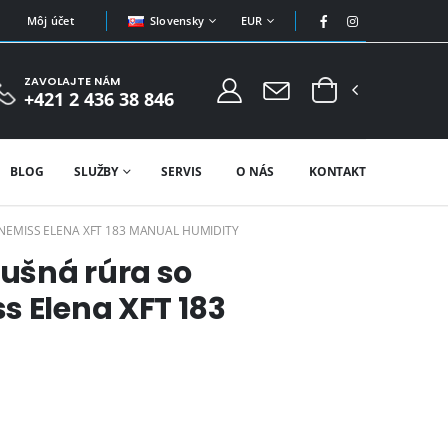
Slovensky
EUR
Môj účet
ZAVOLAJTE NÁM
+421 2 436 38 846
BLOG
SLUŽBY
SERVIS
O NÁS
KONTAKT
EMISS ELENA XFT 183 MANUAL HUMIDITY
ušná rúra so
s Elena XFT 183