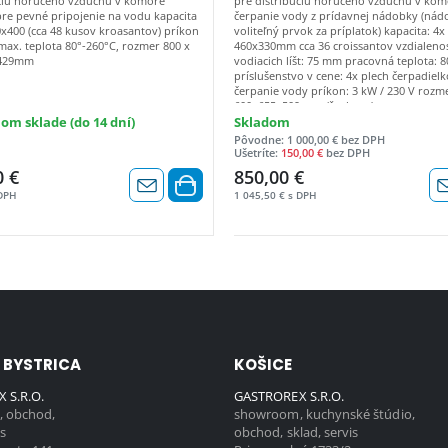
úciu horúceho vzduchu v komore
pre distribúciu horúceho vzduchu v ko
re pevné pripojenie na vodu kapacita
čerpanie vody z prídavnej nádobky (nád
0x400 (cca 48 kusov kroasantov) príkon
voliteľný prvok za príplatok) kapacita: 4x
ax. teplota 80°-260°C, rozmer 800 x
460x330mm cca 36 croissantov vzdialeno
 429mm
vodiacich líšt: 75 mm pracovná teplota: 8
príslušenstvo v cene: 4x plech čerpadiel
čerpanie vody príkon: 3 kW / 230 V rozm
600x655x509 mm (š x h x v)
om sklade (do 14 dní)
Skladom
Pôvodne: 1 000,00 € bez DPH
Ušetríte:
150,00 €
bez DPH
0 €
850,00 €
 DPH
1 045,50 € s DPH
 BYSTRICA
KOŠICE
 S.R.O.
GASTROREX S.R.O.
 obchod,
showroom, kuchynské štúdio,
is
obchod, sklad, servis