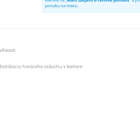
Kliknite na „
Mám záujem o cenovú ponuku
“ a p
ponuku na mieru.
vlhkosti
 distribúciu horúceho vzduchu v komore