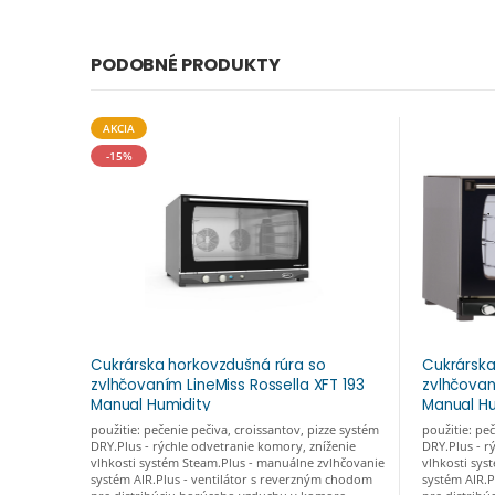
PODOBNÉ PRODUKTY
AKCIA
-15%
Cukrárska horkovzdušná rúra so
Cukrárska
zvlhčovaním LineMiss Rossella XFT 193
zvlhčovan
Manual Humidity
Manual Hu
použitie: pečenie pečiva, croissantov, pizze systém
použitie: pe
DRY.Plus - rýchle odvetranie komory, zníženie
DRY.Plus - r
vlhkosti systém Steam.Plus - manuálne zvlhčovanie
vlhkosti sys
systém AIR.Plus - ventilátor s reverzným chodom
systém AIR.P