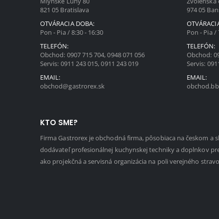
Mlynské Luhy 80
Zvolenská 
821 05 Bratislava
974 05 Ban
OTVÁRACIA DOBA:
OTVÁRACI
Pon - Pia / 8:30 - 16:30
Pon - Pia / 
TELEFÓN:
TELEFÓN:
Obchod:
0907 715 704
,
0948 071 056
Obchod:
0
Servis:
0911 243 015
,
0911 243 019
Servis:
091
EMAIL:
EMAIL:
obchod@gastrorex.sk
obchod.bb
KTO SME?
Firma Gastrorex je obchodná firma, pôsobiaca na českom a 
dodávateľ profesionálnej kuchynskej techniky a doplnkov pr
ako projekčná a servisná organizácia na poli verejného strav