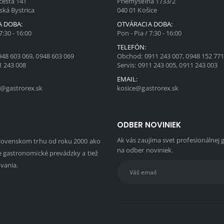
cesta 141
Priemyselná 1733/2
ská Bystrica
040 01 Košice
A DOBA:
OTVÁRACIA DOBA:
7:30 - 16:00
Pon - Pia / 7:30 - 16:00
TELEFÓN:
948 603 069
,
0948 603 069
Obchod:
0911 243 007
,
0948 152 77
1 243 008
Servis:
0911 243 005
,
0911 243 003
EMAIL:
@gastrorex.sk
kosice@gastrorex.sk
ODBER NOVINIEK
Ak vás zaujíma svet profesionálnej 
slovenskom trhu od roku 2000 ako
na odber noviniek.
e gastronomické prevádzky a tiež
ovania.