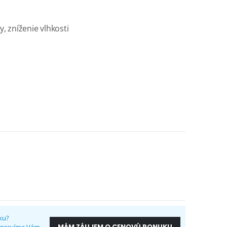
, zníženie vlhkosti
ku?
MÁM ZÁUJEM O CENOVÚ PONUKU