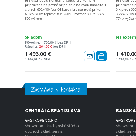
pre distribúciu horúceho vzduchu v komore
pre distrib
pripravené na pevné pripojenie na vodu kapacita 4
pripravené p
x plech 600x400 (cca 64 kusov kroasantov) príkon:
3 x plech 60
6,3kW/400V teplota: 80°-260°C, rozmer 800 x 774 x
3,2kW/230V m
509 (v) mm
774 x výška
Skladom
Na extern
Pôvodne: 1 760,00 € bez DPH
Ušetríte:
264,00 €
bez DPH
1 496,00 €
1 410,0
1 840,08 € s DPH
1 734,30 € s
Zostaňme v kontakte
CENTRÁLA BRATISLAVA
BANSKÁ
GASTROREX S.R.O.
GASTROREX
showroom, kuchynské štúdio,
showroom,
obchod, sklad, servis
sklad, serv