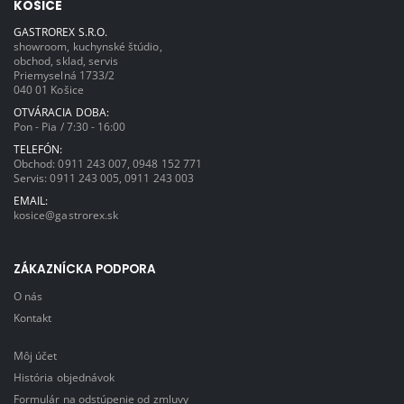
KOŠICE
GASTROREX S.R.O.
showroom, kuchynské štúdio,
obchod, sklad, servis
Priemyselná 1733/2
040 01 Košice
OTVÁRACIA DOBA:
Pon - Pia / 7:30 - 16:00
TELEFÓN:
Obchod:
0911 243 007
,
0948 152 771
Servis:
0911 243 005
,
0911 243 003
EMAIL:
kosice@gastrorex.sk
ZÁKAZNÍCKA PODPORA
O nás
Kontakt
Môj účet
História objednávok
Formulár na odstúpenie od zmluvy