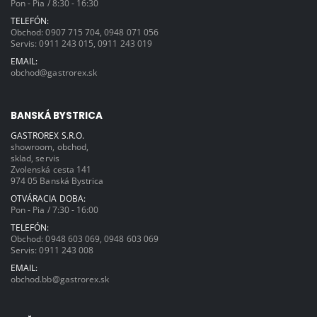
Pon - Pia / 8:30 - 16:30
TELEFÓN:
Obchod:
0907 715 704
,
0948 071 056
Servis:
0911 243 015
,
0911 243 019
EMAIL:
obchod@gastrorex.sk
BANSKÁ BYSTRICA
GASTROREX S.R.O.
showroom, obchod,
sklad, servis
Zvolenská cesta 141
974 05 Banská Bystrica
OTVÁRACIA DOBA:
Pon - Pia / 7:30 - 16:00
TELEFÓN:
Obchod:
0948 603 069
,
0948 603 069
Servis:
0911 243 008
EMAIL:
obchod.bb@gastrorex.sk