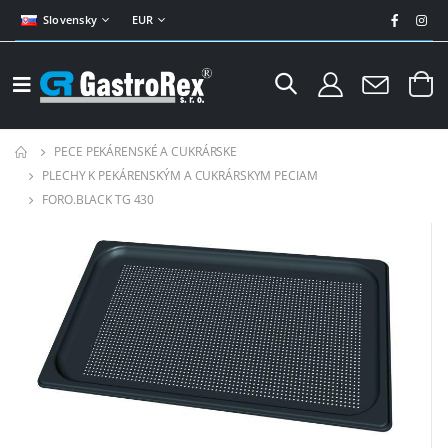
Slovensky
EUR
PECE PEKÁRENSKÉ A CUKRÁRSKE
PLECHY K PEKÁRENSKÝM A CUKRÁRSKYM PECIAM
FORO.BLACK TG 430