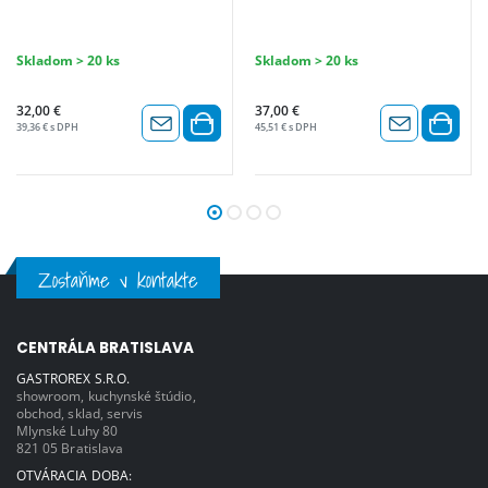
Skladom > 20 ks
Skladom > 20 ks
32,00 €
37,00 €
39,36 € s DPH
45,51 € s DPH
Zostaňme v kontakte
CENTRÁLA BRATISLAVA
GASTROREX S.R.O.
showroom, kuchynské štúdio,
obchod, sklad, servis
Mlynské Luhy 80
821 05 Bratislava
OTVÁRACIA DOBA: