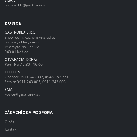
obchod.bb@gastrorex.sk
KOŠICE
GASTROREX S.R.O.
showroom, kuchynské štúdio,
obchod, sklad, servis
Priemyselná 1733/2
040 01 Košice
OTVÁRACIA DOBA:
Pon - Pia / 7:30 - 16:00
TELEFÓN:
Obchod:
0911 243 007
,
0948 152 771
Servis:
0911 243 005
,
0911 243 003
EMAIL:
kosice@gastrorex.sk
ZÁKAZNÍCKA PODPORA
O nás
Kontakt