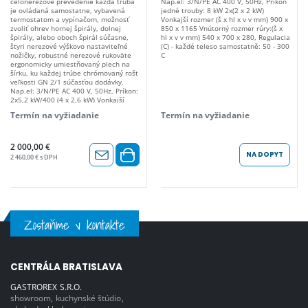
celonerezové prevedenie každá trúba
Nap.el: 3/N/PE AC 400 V, 50Hz, Príkon
je ovládaná samostatne, vybavená
jedné trouby: 8 kW 2x(2 x 2 kW)
termostatom a vypínačom, možnosť
Vonkajší rozmer (š x hl x v v mm) 900 x
zvoliť ohrev hornej špirály, dolnej
850 x 1165 Vnútorný rozmer rúry:(š x
špirály, alebo oboch špirál súčasne,
hl x v v mm) 540 x 700 x 280, Regulacia
štyri nerezové výškovo nastaviteľné
(C) - každé teleso samostatně: 50 - 300
nožičky, robustné nerezové rukoväte
C
ergonomicky umiestňovaný plech na
šírku, ku každej trúbe chrómovaný rošt
veľkosti GN 2/1 súčasťou dodávky,
Nap.el: 3/N/PE AC 400 V, 50Hz, Príkon:
2x5,2 kW/400 (4 x 2,6 kW) Vonkajší
rozmer (š x hl x v v mm) 1 050 x 750 x
Termín na vyžiadanie
Termín na vyžiadanie
1 160 mm Vnútorný rozmer: (š x hl x v
v mm) 660 x 545 x 330 mm, Regulacia
(C) - každé teleso samostatně: 50 -
300°C
2 000,00 €
NA DOPYT
2 460,00 € s DPH
Zostaňme v kontakte
CENTRÁLA BRATISLAVA
GASTROREX S.R.O.
showroom, kuchynské štúdio,