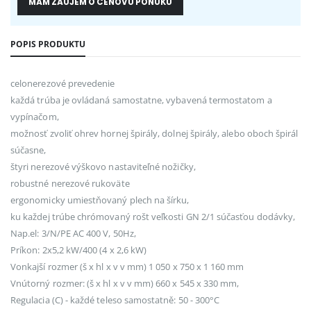
MÁM ZÁUJEM O CENOVÚ PONUKU
POPIS PRODUKTU
celonerezové prevedenie
každá trúba je ovládaná samostatne, vybavená termostatom a
vypínačom,
možnosť zvoliť ohrev hornej špirály, dolnej špirály, alebo oboch špirál
súčasne,
štyri nerezové výškovo nastaviteľné nožičky,
robustné nerezové rukoväte
ergonomicky umiestňovaný plech na šírku,
ku každej trúbe chrómovaný rošt veľkosti GN 2/1 súčasťou dodávky,
Nap.el: 3/N/PE AC 400 V, 50Hz,
Príkon: 2x5,2 kW/400 (4 x 2,6 kW)
Vonkajší rozmer (š x hl x v v mm) 1 050 x 750 x 1 160 mm
Vnútorný rozmer: (š x hl x v v mm) 660 x 545 x 330 mm,
Regulacia (C) - každé teleso samostatně: 50 - 300°C