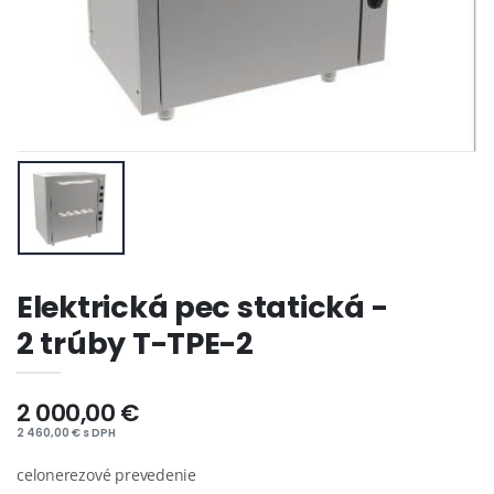
Elektrická pec statická -
2 trúby T-TPE-2
2 000,00 €
2 460,00 € s DPH
celonerezové prevedenie