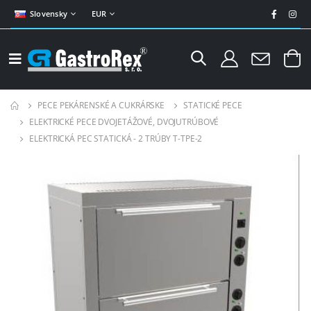
Slovensky
EUR
PECE PEKÁRENSKÉ A CUKRÁRSKE
STATICKÉ PECE
ELEKTRICKÉ PECE DVOJETÁŽOVÉ, DVOJUTRÚBOVÉ
ELEKTRICKÁ PEC STATICKÁ - 2 TRÚBY T-TPE-2