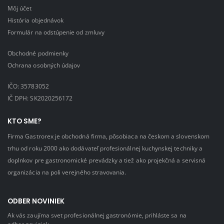
Môj účet
História objednávok
Formulár na odstúpenie od zmluvy
Obchodné podmienky
Ochrana osobných údajov
IČO: 35783052
IČ DPH: SK2020256172
KTO SME?
Firma Gastrorex je obchodná firma, pôsobiaca na českom a slovenskom
trhu od roku 2000 ako dodávateľ profesionálnej kuchynskej techniky a
doplnkov pre gastronomické prevádzky a tiež ako projekčná a servisná
organizácia na poli verejného stravovania.
ODBER NOVINIEK
Ak vás zaujíma svet profesionálnej gastronómie, prihláste sa na