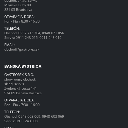
obchod, sklad, servis
Mlynské Luhy 80
821 05 Bratislava
OTVÁRACIA DOBA:
Pon - Pia / 8:30 - 16:30
TELEFÓN:
Obchod:
0907 715 704
,
0948 071 056
Servis:
0911 243 015
,
0911 243 019
EMAIL:
obchod@gastrorex.sk
BANSKÁ BYSTRICA
GASTROREX S.R.O.
showroom, obchod,
sklad, servis
Zvolenská cesta 141
974 05 Banská Bystrica
OTVÁRACIA DOBA:
Pon - Pia / 7:30 - 16:00
TELEFÓN:
Obchod:
0948 603 069
,
0948 603 069
Servis:
0911 243 008
EMAIL: