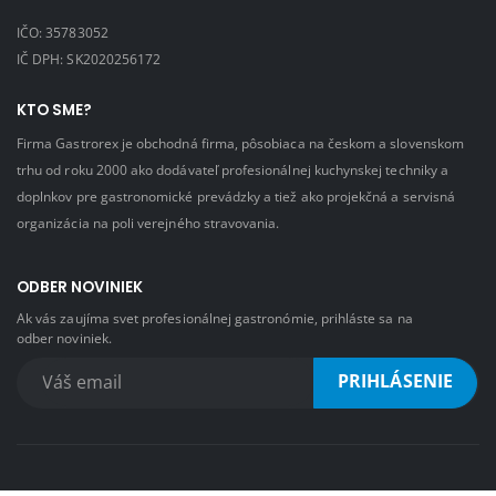
IČO: 35783052
IČ DPH: SK2020256172
KTO SME?
Firma Gastrorex je obchodná firma, pôsobiaca na českom a slovenskom
trhu od roku 2000 ako dodávateľ profesionálnej kuchynskej techniky a
doplnkov pre gastronomické prevádzky a tiež ako projekčná a servisná
organizácia na poli verejného stravovania.
ODBER NOVINIEK
Ak vás zaujíma svet profesionálnej gastronómie, prihláste sa na
odber noviniek.