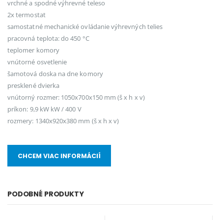
vrchné a spodné výhrevné teleso
2x termostat
samostatné mechanické ovládanie výhrevných telies
pracovná teplota: do 450 °C
teplomer komory
vnútorné osvetlenie
šamotová doska na dne komory
presklené dvierka
vnútorný rozmer: 1050x700x150 mm (š x h x v)
príkon: 9,9 kW kW / 400 V
rozmery: 1340x920x380 mm (š x h x v)
CHCEM VIAC INFORMÁCIÍ
PODOBNÉ PRODUKTY