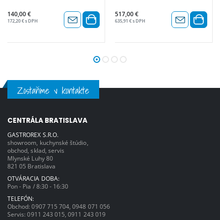
140,00 €
517,00 €
172,20 € s DPH
635,91 € s DPH
Zostaňme v kontakte
CENTRÁLA BRATISLAVA
GASTROREX S.R.O.
showroom, kuchynské štúdio,
obchod, sklad, servis
Mlynské Luhy 80
821 05 Bratislava
OTVÁRACIA DOBA:
Pon - Pia / 8:30 - 16:30
TELEFÓN:
Obchod:
0907 715 704
,
0948 071 056
Servis:
0911 243 015
,
0911 243 019