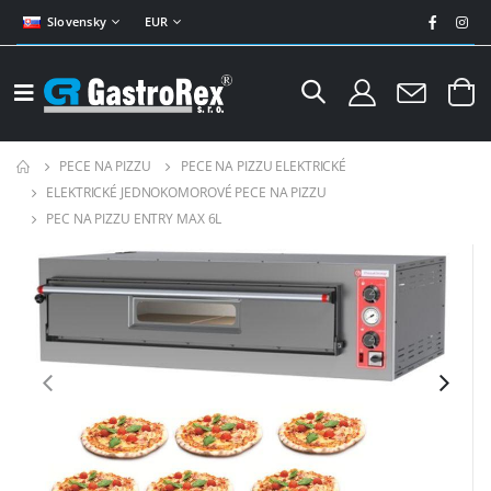
Slovensky
EUR
PECE NA PIZZU
PECE NA PIZZU ELEKTRICKÉ
ELEKTRICKÉ JEDNOKOMOROVÉ PECE NA PIZZU
PEC NA PIZZU ENTRY MAX 6L