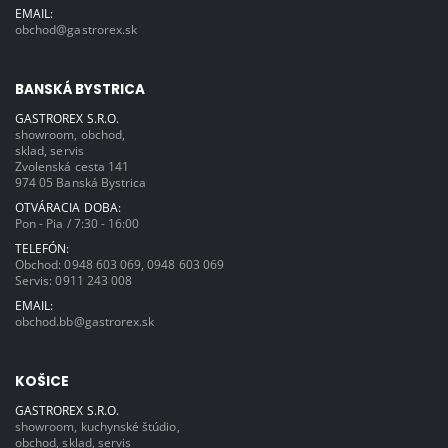
EMAIL:
obchod@gastrorex.sk
BANSKÁ BYSTRICA
GASTROREX S.R.O.
showroom, obchod,
sklad, servis
Zvolenská cesta 141
974 05 Banská Bystrica
OTVÁRACIA DOBA:
Pon - Pia / 7:30 - 16:00
TELEFÓN:
Obchod:
0948 603 069
,
0948 603 069
Servis:
0911 243 008
EMAIL:
obchod.bb@gastrorex.sk
KOŠICE
GASTROREX S.R.O.
showroom, kuchynské štúdio,
obchod, sklad, servis