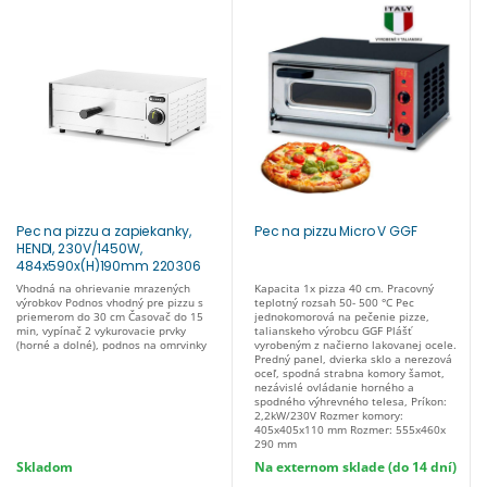
Pec na pizzu a zapiekanky,
Pec na pizzu Micro V GGF
HENDI, 230V/1450W,
484x590x(H)190mm 220306
Vhodná na ohrievanie mrazených
Kapacita 1x pizza 40 cm. Pracovný
výrobkov Podnos vhodný pre pizzu s
teplotný rozsah 50- 500 °C Pec
priemerom do 30 cm Časovač do 15
jednokomorová na pečenie pizze,
min, vypínač 2 vykurovacie prvky
talianskeho výrobcu GGF Plášť
(horné a dolné), podnos na omrvinky
vyrobeným z načierno lakovanej ocele.
Predný panel, dvierka sklo a nerezová
oceľ, spodná strabna komory šamot,
nezávislé ovládanie horného a
spodného výhrevného telesa, Príkon:
2,2kW/230V Rozmer komory:
405x405x110 mm Rozmer: 555x460x
290 mm
Skladom
Na externom sklade (do 14 dní)