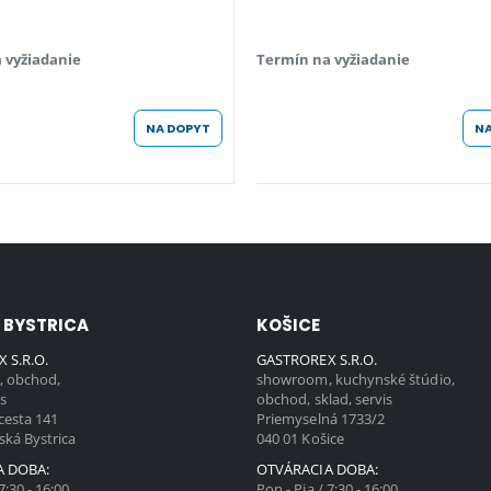
 vyžiadanie
Termín na vyžiadanie
NA DOPYT
NA
 BYSTRICA
KOŠICE
 S.R.O.
GASTROREX S.R.O.
 obchod,
showroom, kuchynské štúdio,
is
obchod, sklad, servis
cesta 141
Priemyselná 1733/2
ská Bystrica
040 01 Košice
A DOBA:
OTVÁRACIA DOBA:
7:30 - 16:00
Pon - Pia / 7:30 - 16:00