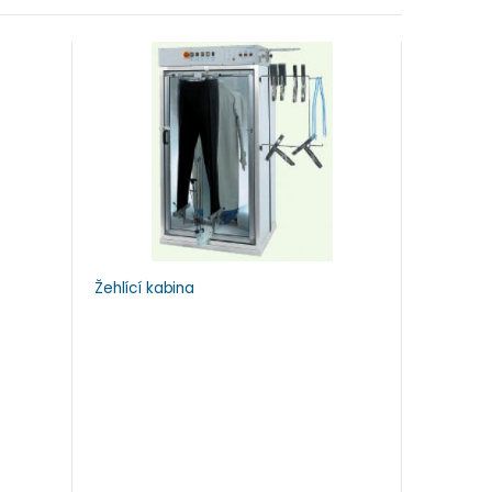
Žehlící kabina
Mandly p