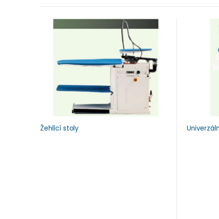
Žehlící stoly
Univerzáln