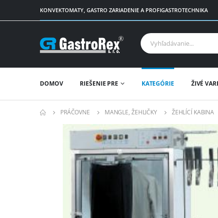
KONVEKTOMATY, GASTRO ZARIADENIE A PROFIGASTROTECHNIKA
DOMOV
RIEŠENIE PRE
KATEGÓRIE
ŽIVÉ VAR
PRÁČOVNE
MANGLE, ŽEHLIČKY
ŽEHLÍCÍ KABINA