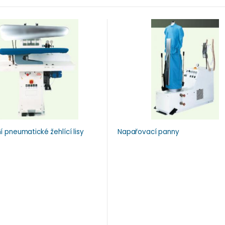
í pneumatické žehlící lisy
Napařovací panny