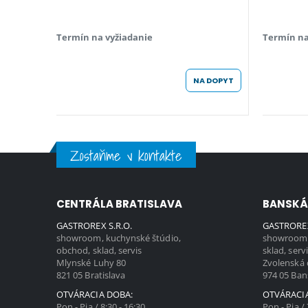
Termín na vyžiadanie
Termín na
NA DOPYT
Zostaňme v kontakte
CENTRÁLA BRATISLAVA
BANSKÁ
GASTROREX S.R.O.
GASTROREX
showroom, kuchynské štúdio,
showroom,
obchod, sklad, servis
sklad, serv
Mlynské Luhy 80
Zvolenská 
821 05 Bratislava
974 05 Ban
OTVÁRACIA DOBA:
OTVÁRACI
Pon - Pia / 8:30 - 16:30
Pon - Pia / 