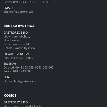
Servis:
0911 243 015
,
0911 243 019
EMAIL:
obchod@gastrorex.sk
BANSKÁ BYSTRICA
GASTROREX S.R.O.
showroom, obchod,
sklad, servis
Zvolenská cesta 141
974 05 Banská Bystrica
OTVÁRACIA DOBA:
Pon - Pia / 7:30 - 16:00
TELEFÓN:
Obchod:
0948 603 069
,
0948 603 069
Servis:
0911 243 008
EMAIL:
obchod.bb@gastrorex.sk
KOŠICE
GASTROREX S.R.O.
showroom, kuchynské štúdio,