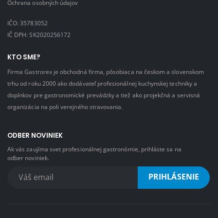
Ochrana osobných údajov
IČO: 35783052
IČ DPH: SK2020256172
KTO SME?
Firma Gastrorex je obchodná firma, pôsobiaca na českom a slovenskom
trhu od roku 2000 ako dodávateľ profesionálnej kuchynskej techniky a
doplnkov pre gastronomické prevádzky a tiež ako projekčná a servisná
organizácia na poli verejného stravovania.
ODBER NOVINIEK
Ak vás zaujíma svet profesionálnej gastronómie, prihláste sa na
odber noviniek.