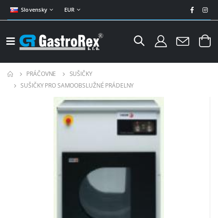
Slovensky
EUR
PRÁČOVNE
SUŠIČKY
SUŠIČKY PRO SAMOOBSLUŽNÉ PRÁDELNY