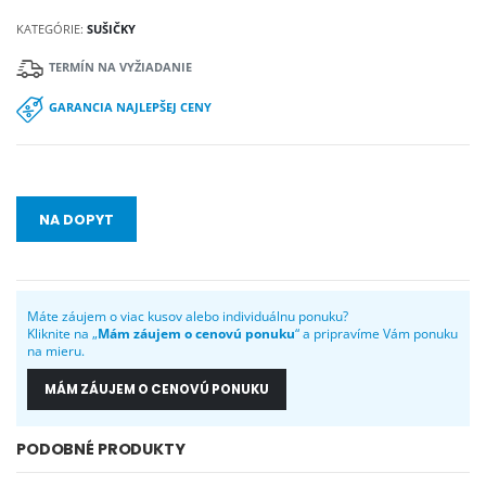
KATEGÓRIE:
SUŠIČKY
TERMÍN NA VYŽIADANIE
GARANCIA NAJLEPŠEJ CENY
NA DOPYT
Máte záujem o viac kusov alebo individuálnu ponuku?
Kliknite na „
Mám záujem o cenovú ponuku
“ a pripravíme Vám ponuku
na mieru.
MÁM ZÁUJEM O CENOVÚ PONUKU
PODOBNÉ PRODUKTY