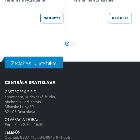
NA DOPYT
NA DOPYT
Zostaňme v kontakte
CENTRÁLA BRATISLAVA
GASTROREX S.R.O.
showroom, kuchynské štúdio,
obchod, sklad, servis
Mlynské Luhy 80
821 05 Bratislava
OTVÁRACIA DOBA:
Pon - Pia / 8:30 - 16:30
TELEFÓN:
Obchod:
0907 715 704
,
0948 071 056