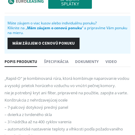
Máte záujem o viac kusov alebo individuálnu ponuku?
Kliknite na „
Mám záujem o cenovú ponuku
“ a pripravíme Vám ponuku
na mieru.
MÁM ZÁUJEM O CENOVÚ PONUKU
POPIS PRODUKTU
ŠPECIFIKÁCIA
DOKUMENTY
VIDEO
„Rapid-O“ je kombinovaná rúra, ktorá kombinuje naparovanie vodou
a vysoký prietok horúceho vzduchu vo vnútri pečnej komory.
nie je potrebný kryt ani filter, pripravené na použitie, zapojte a varte.
Konštrukcia z nehrdzavejúcej ocele
– 7-palcový dotykový predný panel
– dvierka z tvrdeného skla
– 3 l nádržka až na 400 cyklov varenia
– automatické nastavenie teploty a vlhkosti podľa požadovaného