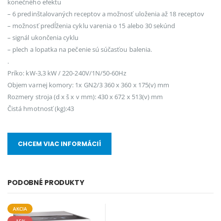
konečného efektu
– 6 predinštalovaných receptov a možnosť uloženia až 18 receptov
– možnosť predĺženia cyklu varenia o 15 alebo 30 sekúnd
– signál ukončenia cyklu
– plech a lopatka na pečenie sú súčasťou balenia.
.
Príko: kW-3,3 kW / 220-240V/1N/50-60Hz
Objem varnej komory: 1x GN2/3 360 x 360 x 175(v) mm
Rozmery stroja (d x š x v mm): 430 x 672 x 513(v) mm
Čistá hmotnosť (kg):43
CHCEM VIAC INFORMÁCIÍ
PODOBNÉ PRODUKTY
AKCIA