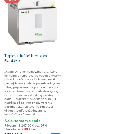
-15%
Teplovzdušná turbo pec
Rapid-o
„Rapid-O“ je kombinovaná rúra, ktorá
kombinuje naparovanie vodou a vysoký
prietok horúceho vzduchu vo vnútri
pečnej komory. nie je potrebný kryt ani
filter, pripravené na použitie, zapojte
a varte. Konštrukcia z nehrdzavejúcej
ocele – 7-palcový dotykový predný
panel – dvierka z tvrdeného skla – 3 l
nádržka až na 400 cyklov varenia –
automatické nastavenie teploty a
vlhkosti podľa požadovaného
konečného efektu – 6
predinštalovaných receptov a možnosť
Na externom sklade
uloženia až 18 receptov – možnosť
Pôvodne: 3 247,00 € bez DPH
predĺženia cyklu varenia o 15 alebo 30
Ušetríte:
487,00 €
bez DPH
sekúnd – signál ukončenia cyklu –
plech a lopatka na pečenie sú