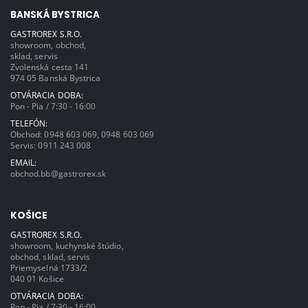
BANSKÁ BYSTRICA
GASTROREX S.R.O.
showroom, obchod,
sklad, servis
Zvolenská cesta 141
974 05 Banská Bystrica
OTVÁRACIA DOBA:
Pon - Pia / 7:30 - 16:00
TELEFÓN:
Obchod:
0948 603 069
,
0948 603 069
Servis:
0911 243 008
EMAIL:
obchod.bb@gastrorex.sk
KOŠICE
GASTROREX S.R.O.
showroom, kuchynské štúdio,
obchod, sklad, servis
Priemyselná 1733/2
040 01 Košice
OTVÁRACIA DOBA:
Pon - Pia / 7:30 - 16:00