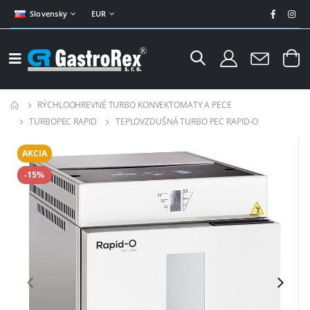
Slovensky
EUR
RÝCHLOOHREVNÉ TURBO KONVEKTOMATY A PECE
TURBOPEC RAPID
TEPLOVZDUŠNÁ TURBO PEC RAPID-O
AKCIA
-15%