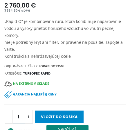
2 760,00 €
3 394,80 € s DPH
„Rapid-O“ je kombinovaná rúra, ktorá kombinuje naparovanie
vodou a vysoký prietok horúceho vzduchu vo vnútri pečnej
komory.
nie je potrebný kryt ani filter, pripravené na použitie, zapojte a
varte.
Konštrukcia z nehrdzavejúcej ocele
OBJEDNÁVACIE ČÍSLO:
FORAPIDO235M
KATEGÓRIE:
TURBOPEC RAPID
NA EXTERNOM SKLADE
GARANCIA NAJLEPŠEJ CENY
VLOŽIŤ DO KOŠÍKA