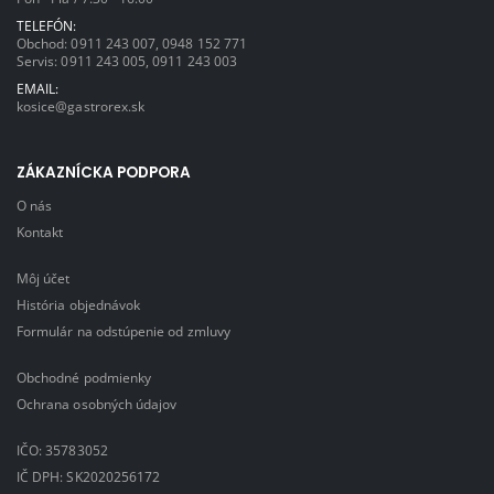
TELEFÓN:
Obchod:
0911 243 007
,
0948 152 771
Servis:
0911 243 005
,
0911 243 003
EMAIL:
kosice@gastrorex.sk
ZÁKAZNÍCKA PODPORA
O nás
Kontakt
Môj účet
História objednávok
Formulár na odstúpenie od zmluvy
Obchodné podmienky
Ochrana osobných údajov
IČO: 35783052
IČ DPH: SK2020256172