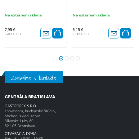
Na externom sklade
Na externom sklade
7,95 €
5,15 €
9,78 € s DPH
6,33 € s DPH
Zostaňme v kontakte
CENTRÁLA BRATISLAVA
GASTROREX S.R.O.
showroom, kuchynské štúdio,
obchod, sklad, servis
Mlynské Luhy 80
821 05 Bratislava
OTVÁRACIA DOBA:
Pon - Pia / 8:30 - 16:30