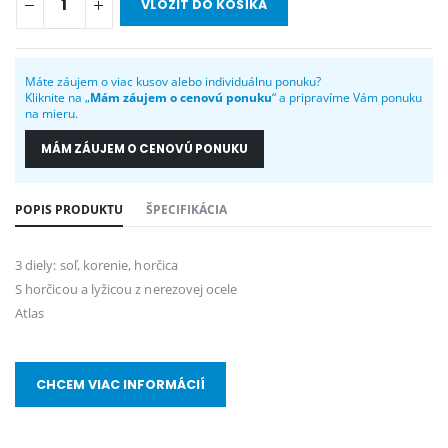
VLOŽIŤ DO KOŠÍKA
Máte záujem o viac kusov alebo individuálnu ponuku?
Kliknite na „
Mám záujem o cenovú ponuku
“ a pripravíme Vám ponuku
na mieru.
MÁM ZÁUJEM O CENOVÚ PONUKU
POPIS PRODUKTU
ŠPECIFIKÁCIA
3 diely: soľ, korenie, horčica
S horčicou a lyžicou z nerezovej ocele
Atlas
CHCEM VIAC INFORMÁCIÍ