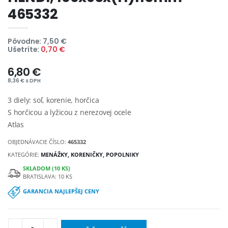
465332
Pôvodne: 7,50 €
Ušetríte:
0,70 €
6,80 €
8,36 € s DPH
3 diely: soľ, korenie, horčica
S horčicou a lyžicou z nerezovej ocele
Atlas
OBJEDNÁVACIE ČÍSLO:
465332
KATEGÓRIE:
MENÁŽKY, KORENIČKY, POPOLNIKY
SKLADOM (10 KS)
BRATISLAVA: 10 KS
GARANCIA NAJLEPŠEJ CENY