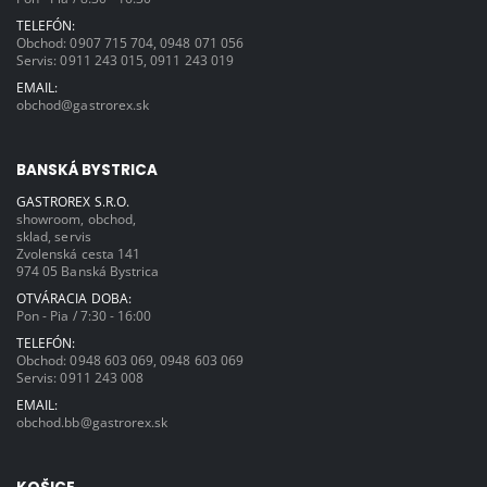
TELEFÓN:
Obchod:
0907 715 704
,
0948 071 056
Servis:
0911 243 015
,
0911 243 019
EMAIL:
obchod@gastrorex.sk
BANSKÁ BYSTRICA
GASTROREX S.R.O.
showroom, obchod,
sklad, servis
Zvolenská cesta 141
974 05 Banská Bystrica
OTVÁRACIA DOBA:
Pon - Pia / 7:30 - 16:00
TELEFÓN:
Obchod:
0948 603 069
,
0948 603 069
Servis:
0911 243 008
EMAIL:
obchod.bb@gastrorex.sk