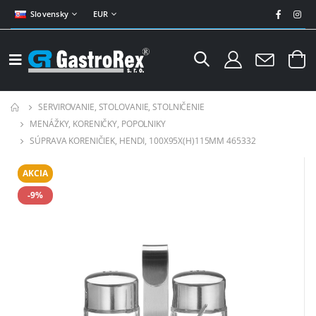
Slovensky
EUR
SERVIROVANIE, STOLOVANIE, STOLNIČENIE
MENÁŽKY, KORENIČKY, POPOLNIKY
SÚPRAVA KORENIČIEK, HENDI, 100X95X(H)115MM 465332
AKCIA
-9%