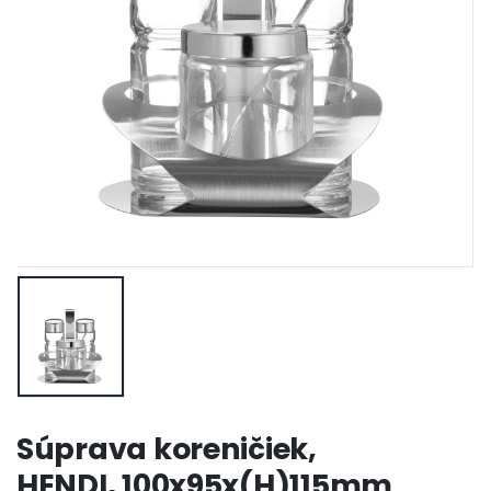
Súprava koreničiek,
HENDI, 100x95x(H)115mm