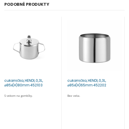
PODOBNÉ PRODUKTY
cukornička, HENDI, 0,3L,
cukornička, HENDI, 0,3L,
⌀85x(H)80mm 452103
⌀85x(H)65mm 452202
S vekom na gombíky.
Bez veka.