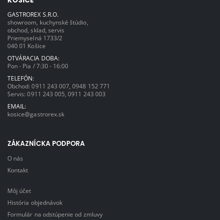
KOŠICE
GASTROREX S.R.O.
showroom, kuchynské štúdio,
obchod, sklad, servis
Priemyselná 1733/2
040 01 Košice
OTVÁRACIA DOBA:
Pon - Pia / 7:30 - 16:00
TELEFÓN:
Obchod:
0911 243 007
,
0948 152 771
Servis:
0911 243 005
,
0911 243 003
EMAIL:
kosice@gastrorex.sk
ZÁKAZNÍCKA PODPORA
O nás
Kontakt
Môj účet
História objednávok
Formulár na odstúpenie od zmluvy