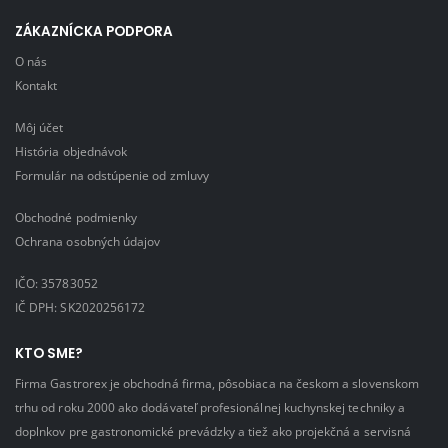
ZÁKAZNÍCKA PODPORA
O nás
Kontakt
Môj účet
História objednávok
Formulár na odstúpenie od zmluvy
Obchodné podmienky
Ochrana osobných údajov
IČO: 35783052
IČ DPH: SK2020256172
KTO SME?
Firma Gastrorex je obchodná firma, pôsobiaca na českom a slovenskom
trhu od roku 2000 ako dodávateľ profesionálnej kuchynskej techniky a
doplnkov pre gastronomické prevádzky a tiež ako projekčná a servisná