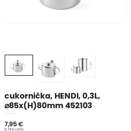
cukornička, HENDI, 0,3L,
⌀85x(H)80mm 452103
7,95 €
9,78 € s DPH