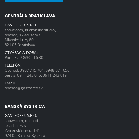
CENTRÁLA BRATISLAVA
GASTROREX S.R.O.
showroom, kuchynské štúdio,
obchod, sklad, servis
Mlynské Luhy 80
821 05 Bratislava
OTVÁRACIA DOBA:
Pon - Pia / 8:30 - 16:30
TELEFÓN:
Obchod:
0907 715 704
,
0948 071 056
Servis:
0911 243 015
,
0911 243 019
EMAIL:
obchod@gastrorex.sk
BANSKÁ BYSTRICA
GASTROREX S.R.O.
showroom, obchod,
sklad, servis
Zvolenská cesta 141
974 05 Banská Bystrica