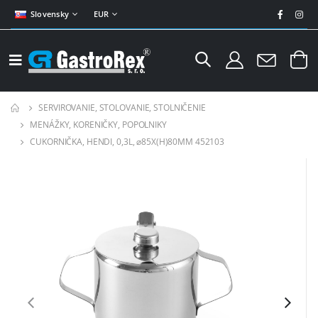
Slovensky
EUR
SERVIROVANIE, STOLOVANIE, STOLNIČENIE
MENÁŽKY, KORENIČKY, POPOLNIKY
CUKORNIČKA, HENDI, 0,3L, ⌀85X(H)80MM 452103