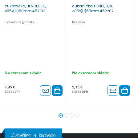
cukornička, HENDI, 0,3L,
cukornička, HENDI, 0,3L,
⌀85x(H)80mm 452103
⌀85x(H)65mm 452202
S vekom na gombíky.
Bez veka.
Na externom sklade
Na externom sklade
7,95 €
5,15 €
9,78 € s DPH
6,33 € s DPH
Zostaňme v kontakte