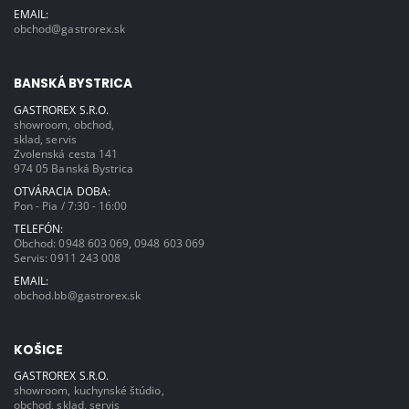
EMAIL:
obchod@gastrorex.sk
BANSKÁ BYSTRICA
GASTROREX S.R.O.
showroom, obchod,
sklad, servis
Zvolenská cesta 141
974 05 Banská Bystrica
OTVÁRACIA DOBA:
Pon - Pia / 7:30 - 16:00
TELEFÓN:
Obchod:
0948 603 069
,
0948 603 069
Servis:
0911 243 008
EMAIL:
obchod.bb@gastrorex.sk
KOŠICE
GASTROREX S.R.O.
showroom, kuchynské štúdio,
obchod, sklad, servis