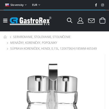
Slovensky
EUR
SERVIROVANIE, STOLOVANIE, STOLNIČENIE
MENÁŽKY, KORENIČKY, POPOLNIKY
SÚPRAVA KORENIČIEK, HENDI, 0,15L, 120X75X(H)185MM 465349