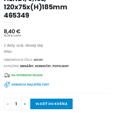
120x75x(H)185mm
465349
8,40 €
10,33 € s DPH
2 diely: ocot, olivový olej
Atlas
OBJEDNÁVACIE ČÍSLO:
465349
KATEGÓRIE:
MENÁŽKY, KORENIČKY, POPOLNIKY
NA EXTERNOM SKLADE
GARANCIA NAJLEPŠEJ CENY
VLOŽIŤ DO KOŠÍKA