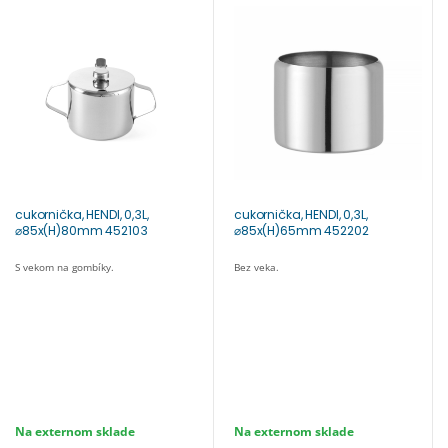
cukornička, HENDI, 0,3L,
cukornička, HENDI, 0,3L,
⌀85x(H)80mm 452103
⌀85x(H)65mm 452202
S vekom na gombíky.
Bez veka.
Na externom sklade
Na externom sklade