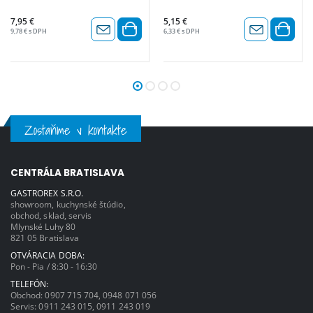
7,95 €
5,15 €
9,78 € s DPH
6,33 € s DPH
Zostaňme v kontakte
CENTRÁLA BRATISLAVA
GASTROREX S.R.O.
showroom, kuchynské štúdio,
obchod, sklad, servis
Mlynské Luhy 80
821 05 Bratislava
OTVÁRACIA DOBA:
Pon - Pia / 8:30 - 16:30
TELEFÓN:
Obchod:
0907 715 704
,
0948 071 056
Servis:
0911 243 015
,
0911 243 019