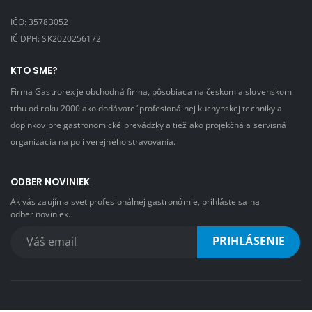
IČO: 35783052
IČ DPH: SK2020256172
KTO SME?
Firma Gastrorex je obchodná firma, pôsobiaca na českom a slovenskom
trhu od roku 2000 ako dodávateľ profesionálnej kuchynskej techniky a
doplnkov pre gastronomické prevádzky a tiež ako projekčná a servisná
organizácia na poli verejného stravovania.
ODBER NOVINIEK
Ak vás zaujíma svet profesionálnej gastronómie, prihláste sa na
odber noviniek.