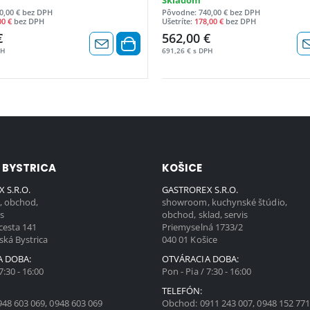
Skladom
0,00 € bez DPH
Pôvodne: 740,00 € bez DPH
00 €
bez DPH
Ušetríte:
178,00 €
bez DPH
€
562,00 €
PH
691,26 € s DPH
 BYSTRICA
KOŠICE
 S.R.O.
GASTROREX S.R.O.
 obchod,
showroom, kuchynské štúdio,
is
obchod, sklad, servis
cesta 141
Priemyselná 1733/2
ská Bystrica
040 01 Košice
A DOBA:
OTVÁRACIA DOBA:
7:30 - 16:00
Pon - Pia / 7:30 - 16:00
TELEFÓN:
948 603 069
,
0948 603 069
Obchod:
0911 243 007
,
0948 152 77