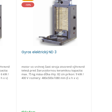
-18%
Gyros elektrický ND 3
Gyros ele
výhrevné
motor vo vrchnej časti stroja otvorené výhrevné
motor vo vr
acita:
telesá pred žiaruvzdornou keramikou kapacita:
telesá pred
 6 kW /
max. 75 kg mäsa dĺžka ihly: 82 cm príkon: 9 kW /
max. 35 kg 
h x v)
400 V rozmery: 480x500x1080 mm (š x h x v)
naklonenia i
230, 400 V 