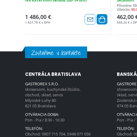
Na externom sklade (do 14 dní)
Skladom
Pôvodne: 55
Ušetríte:
88,
1 486,00 €
462,00 
1 827,78 € s DPH
568,26 € s D
Zostaňme v kontakte
CENTRÁLA BRATISLAVA
BANSKÁ
GASTROREX S.R.O.
GASTROREX
showroom, kuchynské štúdio,
showroom,
obchod, sklad, servis
sklad, serv
Mlynské Luhy 80
Zvolenská 
821 05 Bratislava
974 05 Ban
OTVÁRACIA DOBA:
OTVÁRACI
Pon - Pia / 8:30 - 16:30
Pon - Pia / 
TELEFÓN:
TELEFÓN:
Obchod:
0907 715 704
,
0948 071 056
Obchod:
0