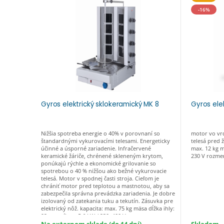
-16%
Gyros elektrický sklokeramický MK 8
Gyros elek
Nižšia spotreba energie o 40% v porovnaní so
motor vo vrc
štandardnými vykurovacími telesami. Energeticky
telesá pred 
účinné a úsporné zariadenie. Infračervené
max. 12 kg m
keramické žáriče, chrénené skleneným krytom,
230 V rozmer
ponúkajú rýchle a ekonomické grilovanie so
spotrebou o 40 % nižšou ako bežné vykurovacie
telesá. Motor v spodnej časti stroja. Cieľom je
chrániť motor pred teplotou a mastnotou, aby sa
zabezpečila správna prevádzka zariadenia. Je dobre
izolovaný od zatekania tuku a tekutín. Zásuvka pre
elektrický nôž. kapacita: max. 75 kg mäsa dĺžka ihly:
92 cm príkon: 5,6 kW / 230, 400 V rozmery:
480x630x1115 mm (š x h x v)