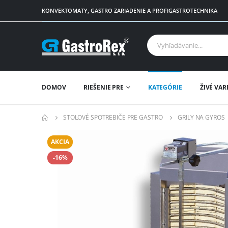
KONVEKTOMATY, GASTRO ZARIADENIE A PROFIGASTROTECHNIKA
DOMOV
RIEŠENIE PRE
KATEGÓRIE
ŽIVÉ VAR
STOLOVÉ SPOTREBIČE PRE GASTRO
GRILY NA GYROS
AKCIA
-16%