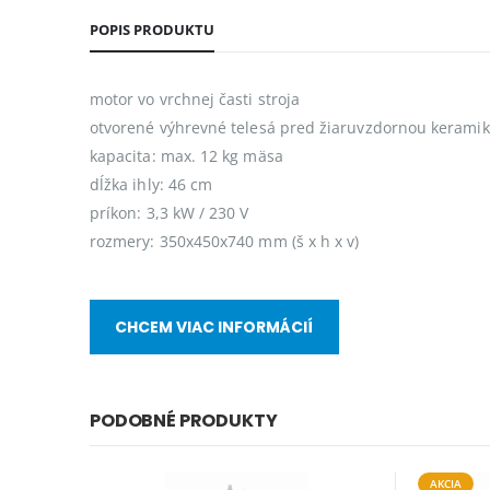
POPIS PRODUKTU
motor vo vrchnej časti stroja
otvorené výhrevné telesá pred žiaruvzdornou kerami
kapacita: max. 12 kg mäsa
dĺžka ihly: 46 cm
príkon: 3,3 kW / 230 V
rozmery: 350x450x740 mm (š x h x v)
CHCEM VIAC INFORMÁCIÍ
PODOBNÉ PRODUKTY
AKCIA