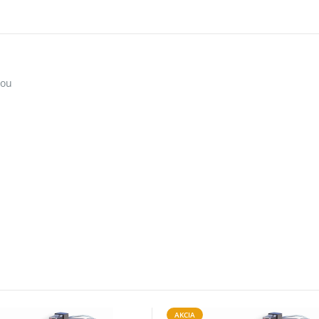
kou
AKCIA