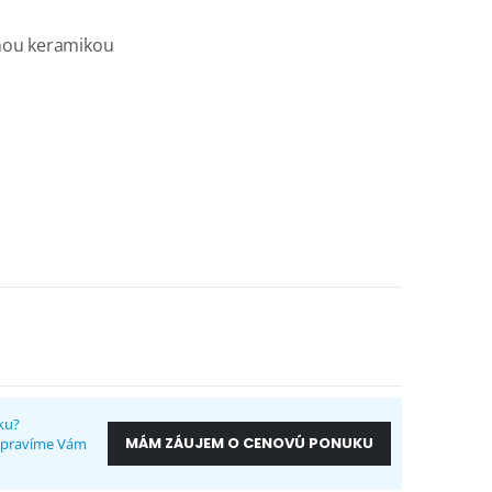
rnou keramikou
ku?
MÁM ZÁUJEM O CENOVÚ PONUKU
ripravíme Vám