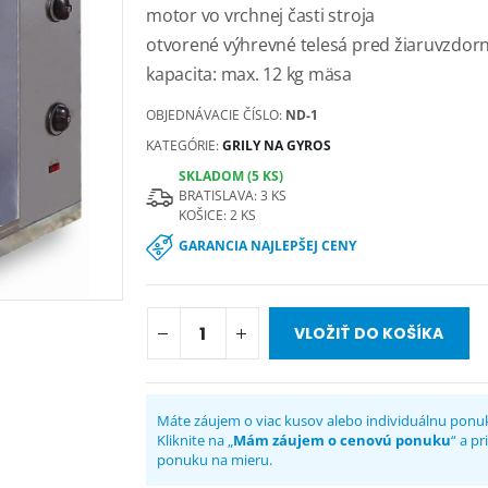
motor vo vrchnej časti stroja
otvorené výhrevné telesá pred žiaruvzdo
kapacita: max. 12 kg mäsa
OBJEDNÁVACIE ČÍSLO:
ND-1
KATEGÓRIE:
GRILY NA GYROS
SKLADOM (5 KS)
BRATISLAVA: 3 KS
KOŠICE: 2 KS
GARANCIA NAJLEPŠEJ CENY
VLOŽIŤ DO KOŠÍKA
Máte záujem o viac kusov alebo individuálnu ponu
Kliknite na „
Mám záujem o cenovú ponuku
“ a p
ponuku na mieru.