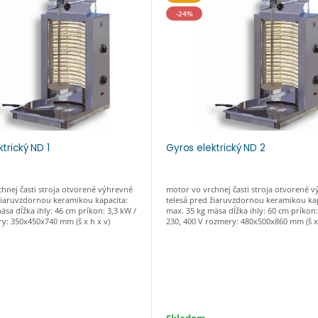
-24%
trický ND 1
Gyros elektrický ND 2
hnej časti stroja otvorené výhrevné
motor vo vrchnej časti stroja otvorené 
žiaruvzdornou keramikou kapacita:
telesá pred žiaruvzdornou keramikou kap
äsa dĺžka ihly: 46 cm príkon: 3,3 kW /
max. 35 kg mäsa dĺžka ihly: 60 cm príkon:
y: 350x450x740 mm (š x h x v)
230, 400 V rozmery: 480x500x860 mm (š x 