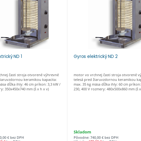
trický ND 1
Gyros elektrický ND 2
hnej časti stroja otvorené výhrevné
motor vo vrchnej časti stroja otvorené 
žiaruvzdornou keramikou kapacita:
telesá pred žiaruvzdornou keramikou kap
äsa dĺžka ihly: 46 cm príkon: 3,3 kW /
max. 35 kg mäsa dĺžka ihly: 60 cm príkon:
y: 350x450x740 mm (š x h x v)
230, 400 V rozmery: 480x500x860 mm (š x 
Skladom
0,00 € bez DPH
Pôvodne: 740,00 € bez DPH