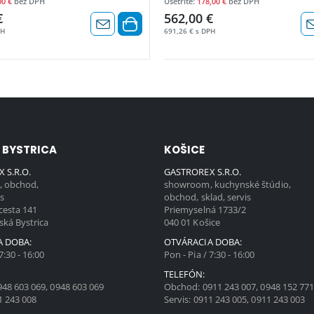
00 €
bez DPH
Ušetríte:
178,00 €
bez DPH
€
562,00 €
PH
691,26 € s DPH
 BYSTRICA
KOŠICE
 S.R.O.
GASTROREX S.R.O.
 obchod,
showroom, kuchynské štúdio,
is
obchod, sklad, servis
cesta 141
Priemyselná 1733/2
ská Bystrica
040 01 Košice
A DOBA:
OTVÁRACIA DOBA:
7:30 - 16:00
Pon - Pia / 7:30 - 16:00
TELEFÓN:
948 603 069
,
0948 603 069
Obchod:
0911 243 007
,
0948 152 77
1 243 008
Servis:
0911 243 005
,
0911 243 003