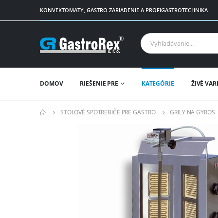
KONVEKTOMATY, GASTRO ZARIADENIE A PROFIGASTROTECHNIKA
DOMOV
RIEŠENIE PRE
KATEGÓRIE
ŽIVÉ VAR
STOLOVÉ SPOTREBIČE PRE GASTRO
GRILY NA GYROS