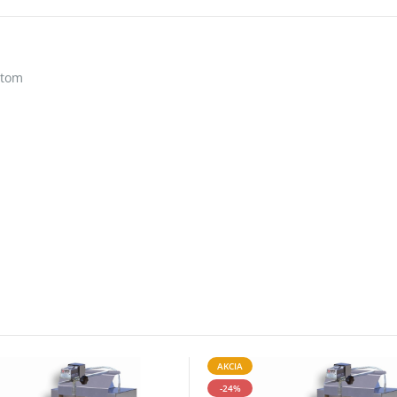
ytom
AKCIA
-24%