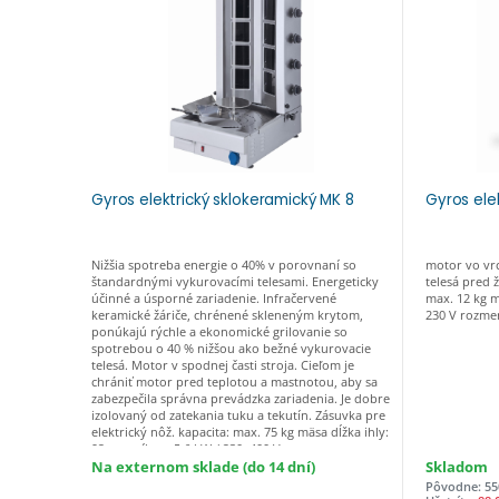
Gyros elektrický sklokeramický MK 8
Gyros elek
Nižšia spotreba energie o 40% v porovnaní so
motor vo vrc
štandardnými vykurovacími telesami. Energeticky
telesá pred 
účinné a úsporné zariadenie. Infračervené
max. 12 kg m
keramické žáriče, chrénené skleneným krytom,
230 V rozmer
ponúkajú rýchle a ekonomické grilovanie so
spotrebou o 40 % nižšou ako bežné vykurovacie
telesá. Motor v spodnej časti stroja. Cieľom je
chrániť motor pred teplotou a mastnotou, aby sa
zabezpečila správna prevádzka zariadenia. Je dobre
izolovaný od zatekania tuku a tekutín. Zásuvka pre
elektrický nôž. kapacita: max. 75 kg mäsa dĺžka ihly:
92 cm príkon: 5,6 kW / 230, 400 V rozmery:
480x630x1115 mm (š x h x v)
Na externom sklade (do 14 dní)
Skladom
Pôvodne: 55