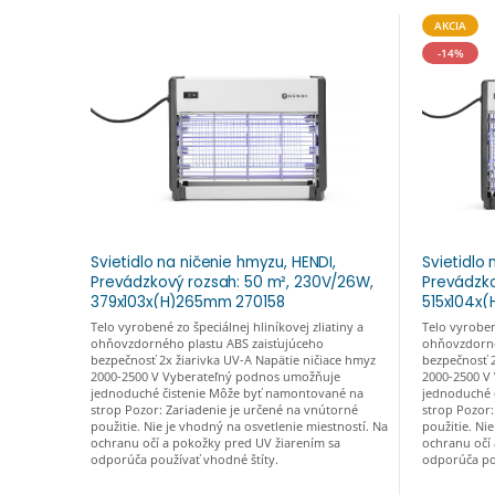
AKCIA
-14%
Svietidlo na ničenie hmyzu, HENDI,
Svietidlo 
Prevádzkový rozsah: 50 m², 230V/26W,
Prevádzko
379x103x(H)265mm 270158
515x104x
Telo vyrobené zo špeciálnej hliníkovej zliatiny a
Telo vyrobené
ohňovzdorného plastu ABS zaisťujúceho
ohňovzdorné
bezpečnosť 2x žiarivka UV-A Napätie ničiace hmyz
bezpečnosť 2
2000-2500 V Vyberateľný podnos umožňuje
2000-2500 V
jednoduché čistenie Môže byť namontované na
jednoduché 
strop Pozor: Zariadenie je určené na vnútorné
strop Pozor:
použitie. Nie je vhodný na osvetlenie miestností. Na
použitie. Ni
ochranu očí a pokožky pred UV žiarením sa
ochranu očí
odporúča používať vhodné štíty.
odporúča pou