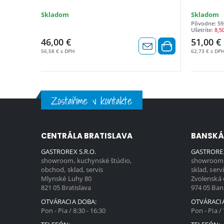
Skladom
Skladom
Pôvodne: 59
Ušetríte:
8,5
46,00 €
51,00 €
56,58 € s DPH
62,73 € s DP
Zostaňme v kontakte
CENTRÁLA BRATISLAVA
BANSKÁ
GASTROREX S.R.O.
GASTROREX
showroom, kuchynské štúdio,
showroom,
obchod, sklad, servis
sklad, serv
Mlynské Luhy 80
Zvolenská 
821 05 Bratislava
974 05 Ban
OTVÁRACIA DOBA:
OTVÁRACI
Pon - Pia / 8:30 - 16:30
Pon - Pia / 