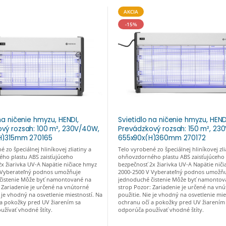
AKCIA
-15%
na ničenie hmyzu, HENDI,
Svietidlo na ničenie hmyzu, HEND
vý rozsah: 100 m², 230V/40W,
Prevádzkový rozsah: 150 m², 23
(H)315mm 270165
655x90x(H)360mm 270172
 zo špeciálnej hliníkovej zliatiny a
Telo vyrobené zo špeciálnej hliníkovej zli
ho plastu ABS zaisťujúceho
ohňovzdorného plastu ABS zaisťujúceho
x žiarivka UV-A Napätie ničiace hmyz
bezpečnosť 2x žiarivka UV-A Napätie nič
 Vyberateľný podnos umožňuje
2000-2500 V Vyberateľný podnos umožň
čistenie Môže byť namontované na
jednoduché čistenie Môže byť namontov
 Zariadenie je určené na vnútorné
strop Pozor: Zariadenie je určené na vn
e je vhodný na osvetlenie miestností. Na
použitie. Nie je vhodný na osvetlenie mie
 a pokožky pred UV žiarením sa
ochranu očí a pokožky pred UV žiarením
žívať vhodné štíty.
odporúča používať vhodné štíty.