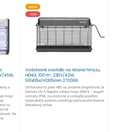
AKCIA
-12%
I,
Vodotesné svietidlo na ničenie hmyzu,
0V/45W,
HENDI, 100 m², 230V/40W,
510x135x(H)305mm 270066
atiny a
Ohňovzdorný plast ABS na zaistenie bezpečnosti 2x
žiarivka UV-A Napätie ničiace hmyz 2000 V – stupeň
iace hmyz
ochrany IPX4, na vnútorné a vonkajšie použitie
uje
Vyberateľný podnos umožňuje jednoduché čistenie
ané na
Retiazkový držiak
útorné
stností. Na
 sa