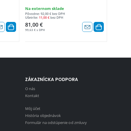
Na externom sklade
Pôvodne: 92,00 € bez DPH
Ušetríte:
11,00 €
bez DPH
81,00 €
99,63 € s DPH
ZÁKAZNÍCKA PODPORA
O nás
Kontakt
Môj účet
História objednávok
Formulár na odstúpenie od zmluvy