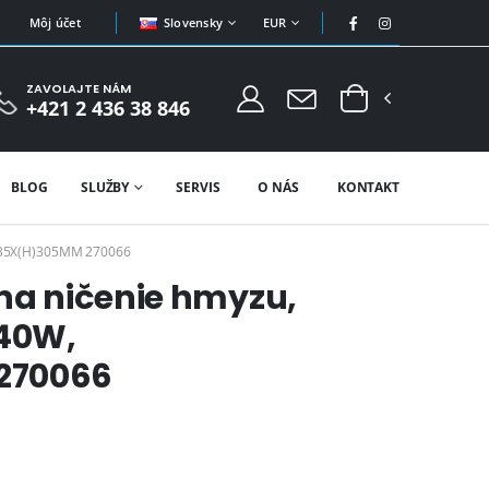
Slovensky
EUR
Môj účet
ZAVOLAJTE NÁM
+421 2 436 38 846
BLOG
SLUŽBY
SERVIS
O NÁS
KONTAKT
135X(H)305MM 270066
 na ničenie hmyzu,
/40W,
270066