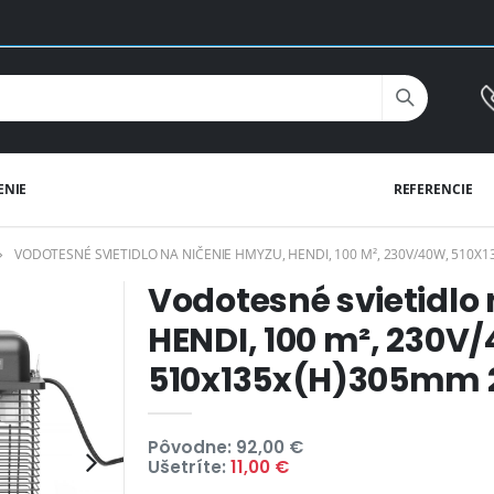
ENIE
REFERENCIE
VODOTESNÉ SVIETIDLO NA NIČENIE HMYZU, HENDI, 100 M², 230V/40W, 510X
Vodotesné svietidlo
HENDI, 100 m², 230V
510x135x(H)305mm 
Pôvodne: 92,00 €
Ušetríte:
11,00 €