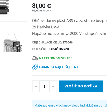
81,00 €
99,63 € s DPH
Ohňovzdorný plast ABS na zaistenie bezpe
2x žiarivka UV-A
Napätie ničiace hmyz 2000 V – stupeň ochra
OBJEDNÁVACIE ČÍSLO:
270066
KATEGÓRIE:
LAPAČ HMYZU
NA EXTERNOM SKLADE
GARANCIA NAJLEPŠEJ CENY
VLOŽIŤ DO KOŠÍKA
Máte záujem o viac kusov alebo individuálnu ponu