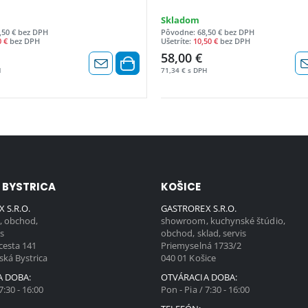
Skladom
,50 € bez DPH
Pôvodne: 68,50 € bez DPH
0 €
bez DPH
Ušetríte:
10,50 €
bez DPH
58,00 €
H
71,34 € s DPH
 BYSTRICA
KOŠICE
 S.R.O.
GASTROREX S.R.O.
 obchod,
showroom, kuchynské štúdio,
is
obchod, sklad, servis
cesta 141
Priemyselná 1733/2
ská Bystrica
040 01 Košice
A DOBA:
OTVÁRACIA DOBA:
7:30 - 16:00
Pon - Pia / 7:30 - 16:00