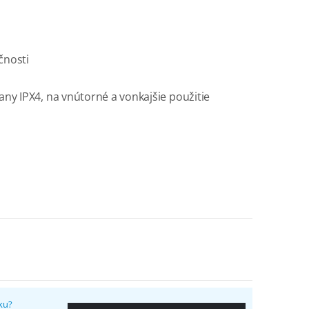
čnosti
ny IPX4, na vnútorné a vonkajšie použitie
ku?