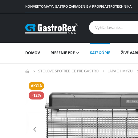
KONVEKTOMATY, GASTRO ZARIADENIE A PROFIGASTROTECHNIKA
DOMOV
RIEŠENIE PRE
KATEGÓRIE
ŽIVÉ VAR
STOLOVÉ SPOTREBIČE PRE GASTRO
LAPAČ HMYZU
AKCIA
-12%