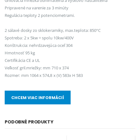
Grilovacia mriežka odnímateľná a výškovo nastaviteľná
Pripravené na varenie za 3 minúty
Regulácia teploty 2 potenciometrami.
2 sálavé dosky zo sklokeramiky, max.teplota: 850°C
Spotreba: 2 x 5kw = spolu 10kw/400V
Konštrukcia: nehrdzavejúca oceľ 304
Hmotnosť 95 kg
Certifikácia CE a UL
Veľkosť gril.mriežky: mm 710 x 374
Rozmer: mm 1064 x 574,8 x (V) 583x H 583
CHCEM VIAC INFORMÁCIÍ
PODOBNÉ PRODUKTY