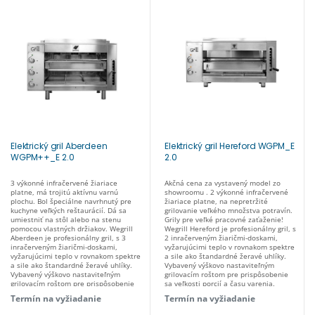
Elektrický gril Aberdeen
Elektrický gril Hereford WGPM_E
WGPM++_E 2.0
2.0
3 výkonné infračervené žiariace
Akčná cena za vystavený model zo
platne, má trojitú aktívnu varnú
showroomu . 2 výkonné infračervené
plochu. Bol špeciálne navrhnutý pre
žiariace platne, na nepretržité
kuchyne veľkých reštaurácií. Dá sa
grilovanie veľkého množstva potravín.
umiestniť na stôl alebo na stenu
Grily pre veľké pracovné zaťaženie!
pomocou vlastných držiakov. Wegrill
Wegrill Hereford je profesionálny gril, s
Aberdeen je profesionálny gril, s 3
2 inračerveným žiaričmi-doskami,
inračerveným žiaričmi-doskami,
vyžarujúcimi teplo v rovnakom spektre
vyžarujúcimi teplo v rovnakom spektre
a sile ako štandardné žeravé uhlíky.
a sile ako štandardné žeravé uhlíky.
Vybavený výškovo nastaviteľným
Vybavený výškovo nastaviteľným
grilovacím roštom pre prispôsobenie
grilovacím roštom pre prispôsobenie
sa veľkosti porcií a času varenia.
sa veľkosti porcií a času varenia.
Potenciometer, regulujúci energiu infra
Termín na vyžiadanie
Termín na vyžiadanie
Potenciometer, regulujúci energiu infra
žiarenia. Pripravený na použitie za pár
žiarenia. Pripravený na použitie za pár
minút, nevyžaduje dlhé predhrievanie,