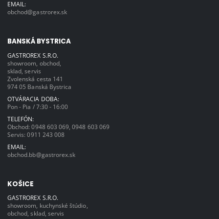
EMAIL:
obchod@gastrorex.sk
BANSKÁ BYSTRICA
GASTROREX S.R.O.
showroom, obchod,
sklad, servis
Zvolenská cesta 141
974 05 Banská Bystrica
OTVÁRACIA DOBA:
Pon - Pia / 7:30 - 16:00
TELEFÓN:
Obchod:
0948 603 069
,
0948 603 069
Servis:
0911 243 008
EMAIL:
obchod.bb@gastrorex.sk
KOŠICE
GASTROREX S.R.O.
showroom, kuchynské štúdio,
obchod, sklad, servis