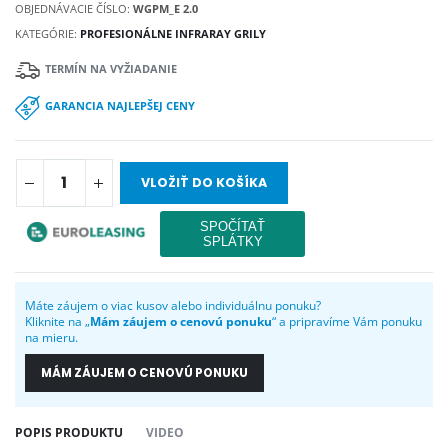
OBJEDNÁVACIE ČÍSLO:
WGPM_E 2.0
KATEGÓRIE:
PROFESIONÁLNE INFRARAY GRILY
TERMÍN NA VYŽIADANIE
GARANCIA NAJLEPŠEJ CENY
VLOŽIŤ DO KOŠÍKA
Máte záujem o viac kusov alebo individuálnu ponuku?
Kliknite na „
Mám záujem o cenovú ponuku
“ a pripravíme Vám ponuku
na mieru.
MÁM ZÁUJEM O CENOVÚ PONUKU
POPIS PRODUKTU
VIDEO