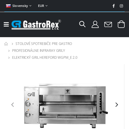
Slovensky
EUR
STOLOVÉ SPOTREBIČE PRE GASTRO
PROFESIONÁLNE INFRARAY GRILY
ELEKTRICKÝ GRIL HEREFORD WGPM_E 2.0