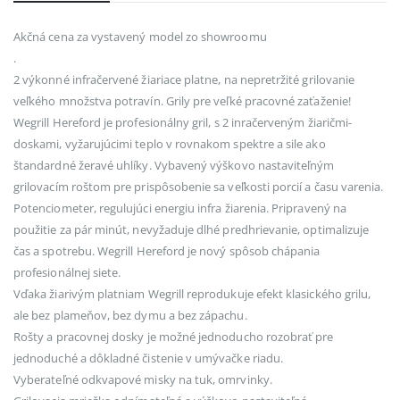
Akčná cena za vystavený model zo showroomu
.
2 výkonné infračervené žiariace platne, na nepretržité grilovanie
veľkého množstva potravín. Grily pre veľké pracovné zaťaženie!
Wegrill Hereford je profesionálny gril, s 2 inračerveným žiaričmi-
doskami, vyžarujúcimi teplo v rovnakom spektre a sile ako
štandardné žeravé uhlíky. Vybavený výškovo nastaviteľným
grilovacím roštom pre prispôsobenie sa veľkosti porcií a času varenia.
Potenciometer, regulujúci energiu infra žiarenia. Pripravený na
použitie za pár minút, nevyžaduje dlhé predhrievanie, optimalizuje
čas a spotrebu. Wegrill Hereford je nový spôsob chápania
profesionálnej siete.
Vďaka žiarivým platniam Wegrill reprodukuje efekt klasického grilu,
ale bez plameňov, bez dymu a bez zápachu.
Rošty a pracovnej dosky je možné jednoducho rozobrať pre
jednoduché a dôkladné čistenie v umývačke riadu.
Vyberateľné odkvapové misky na tuk, omrvinky.