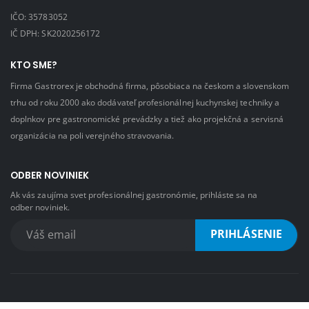
IČO: 35783052
IČ DPH: SK2020256172
KTO SME?
Firma Gastrorex je obchodná firma, pôsobiaca na českom a slovenskom
trhu od roku 2000 ako dodávateľ profesionálnej kuchynskej techniky a
doplnkov pre gastronomické prevádzky a tiež ako projekčná a servisná
organizácia na poli verejného stravovania.
ODBER NOVINIEK
Ak vás zaujíma svet profesionálnej gastronómie, prihláste sa na
odber noviniek.