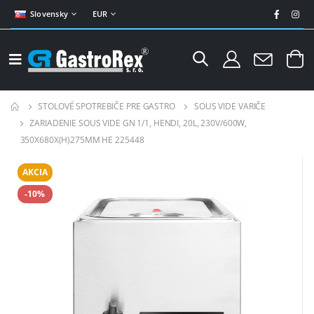
Slovensky
EUR
STOLOVÉ SPOTREBIČE PRE GASTRO
SOUS VIDE VARIČE
ZARIADENIE SOUS VIDE GN 1/1, HENDI, 20L, 230V/600W,
350X680X(H)275MM HE 225448
AKCIA
-10%