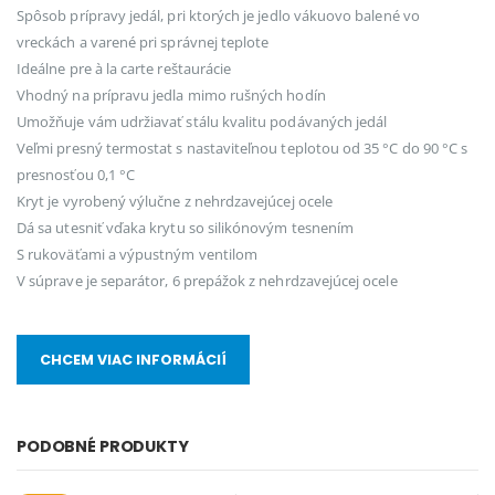
Spôsob prípravy jedál, pri ktorých je jedlo vákuovo balené vo
vreckách a varené pri správnej teplote
Ideálne pre à la carte reštaurácie
Vhodný na prípravu jedla mimo rušných hodín
Umožňuje vám udržiavať stálu kvalitu podávaných jedál
Veľmi presný termostat s nastaviteľnou teplotou od 35 °C do 90 °C s
presnosťou 0,1 °C
Kryt je vyrobený výlučne z nehrdzavejúcej ocele
Dá sa utesniť vďaka krytu so silikónovým tesnením
S rukoväťami a výpustným ventilom
V súprave je separátor, 6 prepážok z nehrdzavejúcej ocele
CHCEM VIAC INFORMÁCIÍ
PODOBNÉ PRODUKTY