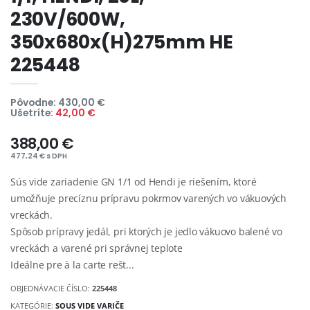
230V/600W,
350x680x(H)275mm HE
225448
Pôvodne: 430,00 €
Ušetríte:
42,00 €
388,00 €
477,24 € s DPH
Sús vide zariadenie GN 1/1 od Hendi je riešením, ktoré
umožňuje precíznu prípravu pokrmov varených vo vákuových
vreckách.
Spôsob prípravy jedál, pri ktorých je jedlo vákuovo balené vo
vreckách a varené pri správnej teplote
Ideálne pre à la carte rešt...
OBJEDNÁVACIE ČÍSLO:
225448
KATEGÓRIE:
SOUS VIDE VARIČE