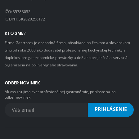
IČO: 35783052
IČ DPH: SK2020256172
KTO SME?
Firma Gastrorex je obchodná firma, pôsobiaca na českom a slovenskom
trhu od roku 2000 ako dodávateľ profesionálnej kuchynskej techniky a
doplnkov pre gastronomické prevádzky a tiež ako projekčná a servisná
organizácia na poli verejného stravovania.
ODBER NOVINIEK
Ak vás zaujíma svet profesionálnej gastronómie, prihláste sa na
odber noviniek.