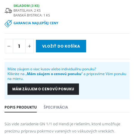
SKLADOM (3 KS)
BRATISLAVA: 2 KS
BANSKÁ BYSTRICA: 1 KS
GARANCIA NAJLEPŠEJ CENY
VLOŽIŤ DO KOŠÍKA
Máte záujem o viac kusov alebo individuálnu ponuku?
Kliknite na „
Mám záujem o cenovú ponuku
“ a pripravíme Vám ponuku
na mieru.
MÁM ZÁUJEM O CENOVÚ PONUKU
POPIS PRODUKTU
ŠPECIFIKÁCIA
Sús vide zariadenie GN 1/1 od Hendi je riešením, ktoré umožňuje
precíznu prípravu pokrmov varených vo vákuových vreckách.