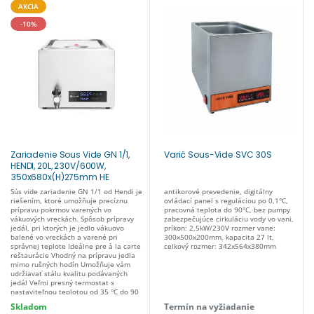
AKCIA
-10%
Zariadenie Sous Vide GN 1/1,
Varič Sous-Vide SVC 30S
HENDI, 20L, 230V/600W,
350x680x(H)275mm HE
225448
Sús vide zariadenie GN 1/1 od Hendi je
antikorové prevedenie, digitálny
riešením, ktoré umožňuje precíznu
ovládací panel s reguláciou po 0,1°C,
prípravu pokrmov varených vo
pracovná teplota do 90°C, bez pumpy
vákuových vreckách. Spôsob prípravy
zabezpečujúce cirkuláciu vody vo vani,
jedál, pri ktorých je jedlo vákuovo
príkon: 2,5kW/230V rozmer vane:
balené vo vreckách a varené pri
300x500x200mm, kapacita 27 lt,
správnej teplote Ideálne pre à la carte
celkový rozmer: 342x564x380mm
reštaurácie Vhodný na prípravu jedla
mimo rušných hodín Umožňuje vám
udržiavať stálu kvalitu podávaných
jedál Veľmi presný termostat s
nastaviteľnou teplotou od 35 °C do 90
°C s presnosťou 0,1 °C Kryt je vyrobený
Skladom
Termín na vyžiadanie
výlučne z nehrdzavejúcej ocele Dá sa