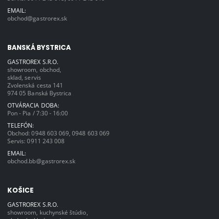
EMAIL:
obchod@gastrorex.sk
BANSKÁ BYSTRICA
GASTROREX S.R.O.
showroom, obchod,
sklad, servis
Zvolenská cesta 141
974 05 Banská Bystrica
OTVÁRACIA DOBA:
Pon - Pia / 7:30 - 16:00
TELEFÓN:
Obchod:
0948 603 069
,
0948 603 069
Servis:
0911 243 008
EMAIL:
obchod.bb@gastrorex.sk
KOŠICE
GASTROREX S.R.O.
showroom, kuchynské štúdio,