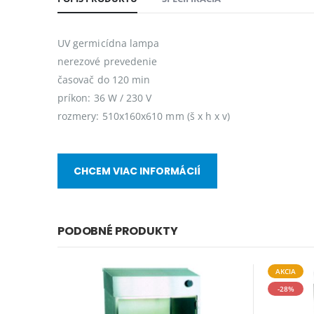
UV germicídna lampa
nerezové prevedenie
časovač do 120 min
príkon: 36 W / 230 V
rozmery: 510x160x610 mm (š x h x v)
CHCEM VIAC INFORMÁCIÍ
PODOBNÉ PRODUKTY
AKCIA
-28%