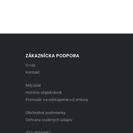
ZÁKAZNÍCKA PODPORA
O nás
Kontakt
Môj účet
História objednávok
Formulár na odstúpenie od zmluvy
Obchodné podmienky
1
Ochrana osobných údajov
IČO: 35783052