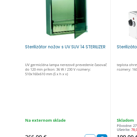
Sterilizátor nožov s UV SUV 14 STERILIZER
Sterilizát
UV germicídna lampa nerezové prevedenie časovač
teplota ohre
do 120 min príkon: 36 W / 230 V rozmery:
rozmery: 160
510x160x610 mm (š x h x v)
Na externom sklade
Skladom
Pôvodne: 27
Ušetríte:
78,