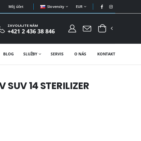
Slovensky
EUR
Môj účet
ZAVOLAJTE NÁM
+421 2 436 38 846
BLOG
SLUŽBY
SERVIS
O NÁS
KONTAKT
UV SUV 14 STERILIZER