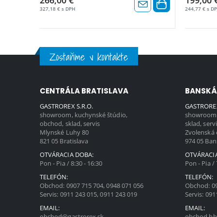
266,00 €
199,00 
327,18 € s DPH
244,77 € s D
Zostaňme v kontakte
CENTRÁLA BRATISLAVA
BANSKÁ
GASTROREX S.R.O.
GASTROREX
showroom, kuchynské štúdio,
showroom,
obchod, sklad, servis
sklad, serv
Mlynské Luhy 80
Zvolenská 
821 05 Bratislava
974 05 Ban
OTVÁRACIA DOBA:
OTVÁRACI
Pon - Pia / 8:30 - 16:30
Pon - Pia / 
TELEFÓN:
TELEFÓN:
Obchod:
0907 715 704
,
0948 071 056
Obchod:
0
Servis:
0911 243 015
,
0911 243 019
Servis:
091
EMAIL:
EMAIL:
obchod@gastrorex.sk
obchod.bb