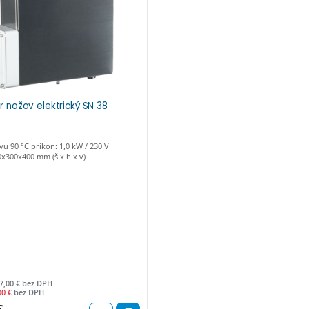
or nožov elektrický SN 38
vu 90 °C príkon: 1,0 kW / 230 V
x300x400 mm (š x h x v)
7,00 € bez DPH
00 €
bez DPH