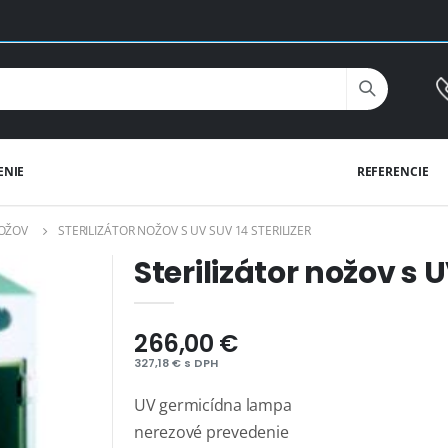
ENIE
REFERENCIE
NOŽOV
STERILIZÁTOR NOŽOV S UV SUV 14 STERILIZER
Sterilizátor nožov s 
266,00 €
327,18 € s DPH
UV germicídna lampa
nerezové prevedenie