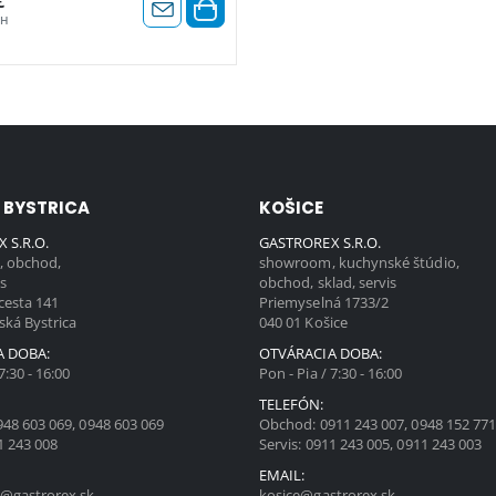
€
PH
 BYSTRICA
KOŠICE
 S.R.O.
GASTROREX S.R.O.
 obchod,
showroom, kuchynské štúdio,
is
obchod, sklad, servis
cesta 141
Priemyselná 1733/2
ská Bystrica
040 01 Košice
A DOBA:
OTVÁRACIA DOBA:
7:30 - 16:00
Pon - Pia / 7:30 - 16:00
TELEFÓN:
948 603 069
,
0948 603 069
Obchod:
0911 243 007
,
0948 152 77
1 243 008
Servis:
0911 243 005
,
0911 243 003
EMAIL:
@gastrorex.sk
kosice@gastrorex.sk