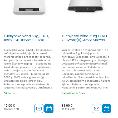
Kuchynská váha 5 kg, HENDI,
Kuchynská váha 15 kg, HENDI,
169x218x(H)13mm 580226
266x269x(H)34mm 580233
Kuchynská váha HENDI 5 kg umožňuje
Váži až 15 000 g s stupňovaním 1 g a
veľmi jednoduché, rýchle a presné
minimálne 2 g. Plochý povrch z
meranie prísad pre recepty. Je ľahká,
nehrdzavejúcej ocele, kryt vyrobený z
kompaktná, napájaná z batérie a má
plastu HIPS s integrovaným displejom.
ľahko čitateľný displej – je ideálna na
Vysokopresný senzometrický snímač
každodenné použitie. Kryt vyrobený z
pre presné merania. Odčítanie v
nehrdzavejúcej ocele. Vstavaný
gramoch. Dotykové ovládanie s
digitálny LCD displej. Meranie až do
tlačidlami zapnutia/vypnutia a
5000 g. Odčítanie v gramoch (g),
odpočítania. S automatickou funkciou
unciach (oz) alebo librách (lb).
TARA, preťažením a indikáciou nízkeho
Automatické vypnutie a resetovanie
výkonu. Automatické vypnutie.
(automatické nastavenie). Oznámenia
Napájanie 3 batériami typu AAA (nie
o preťažení a slabej batérii.
sú súčasťou balenia). Presnosť: – do
Skladom
Skladom > 5 ks
Napájanie: 1 x 3V lítiová batéria –
500 g: ±2 g. - 500 g-2 kg, ±5 g. – 2 kg – 5
súčasťou súpravy. Presnosť: – do 1 kg:
kg: ±14 g. - 5 kg - 10 kg: ±29 g. – 10 kg –
±4 g. – 1 kg – 3 kg: ±8 g. – 3 kg – 5 kg:
15 kg: ±44 g.
±10 g.
15,00 €
31,00 €
18,45 € s DPH
38,13 € s DPH