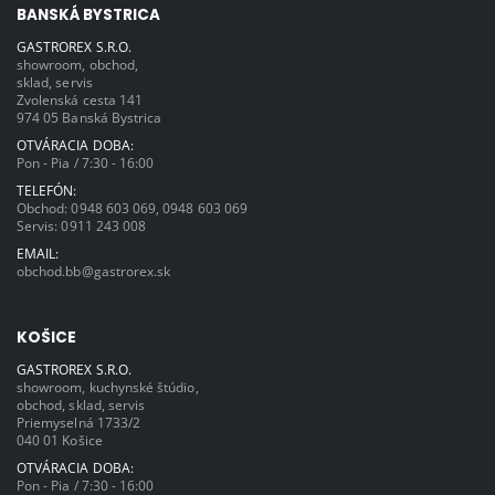
BANSKÁ BYSTRICA
GASTROREX S.R.O.
showroom, obchod,
sklad, servis
Zvolenská cesta 141
974 05 Banská Bystrica
OTVÁRACIA DOBA:
Pon - Pia / 7:30 - 16:00
TELEFÓN:
Obchod:
0948 603 069
,
0948 603 069
Servis:
0911 243 008
EMAIL:
obchod.bb@gastrorex.sk
KOŠICE
GASTROREX S.R.O.
showroom, kuchynské štúdio,
obchod, sklad, servis
Priemyselná 1733/2
040 01 Košice
OTVÁRACIA DOBA:
Pon - Pia / 7:30 - 16:00