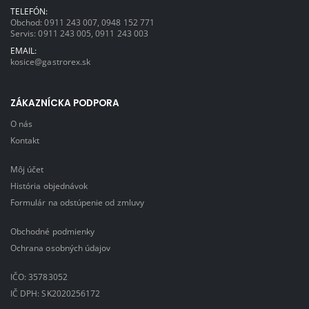
TELEFÓN:
Obchod:
0911 243 007
,
0948 152 771
Servis:
0911 243 005
,
0911 243 003
EMAIL:
kosice@gastrorex.sk
ZÁKAZNÍCKA PODPORA
O nás
Kontakt
Môj účet
História objednávok
Formulár na odstúpenie od zmluvy
Obchodné podmienky
Ochrana osobných údajov
IČO: 35783052
IČ DPH: SK2020256172