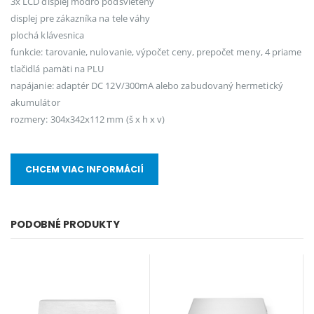
3x LCD displej modro podsvietený
displej pre zákazníka na tele váhy
plochá klávesnica
funkcie: tarovanie, nulovanie, výpočet ceny, prepočet meny, 4 priame
tlačidlá pamäti na PLU
napájanie: adaptér DC 12V/300mA alebo zabudovaný hermetický
akumulátor
rozmery: 304x342x112 mm (š x h x v)
CHCEM VIAC INFORMÁCIÍ
PODOBNÉ PRODUKTY