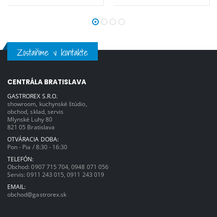
Zostaňme v kontakte
CENTRÁLA BRATISLAVA
GASTROREX S.R.O.
showroom, kuchynské štúdio,
obchod, sklad, servis
Mlynské Luhy 80
821 05 Bratislava
OTVÁRACIA DOBA:
Pon - Pia / 8:30 - 16:30
TELEFÓN:
Obchod:
0907 715 704
,
0948 071 056
Servis:
0911 243 015
,
0911 243 019
EMAIL:
obchod@gastrorex.sk