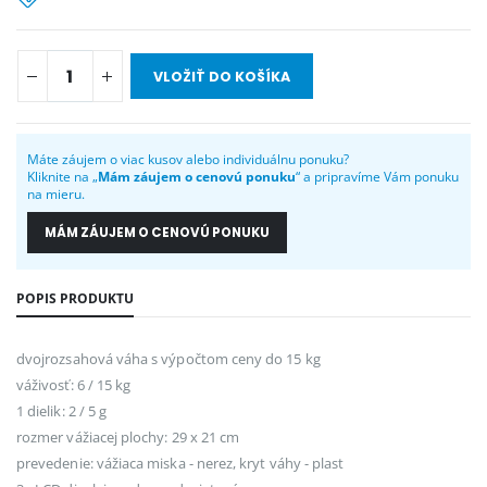
VLOŽIŤ DO KOŠÍKA
Máte záujem o viac kusov alebo individuálnu ponuku?
Kliknite na „
Mám záujem o cenovú ponuku
“ a pripravíme Vám ponuku
na mieru.
MÁM ZÁUJEM O CENOVÚ PONUKU
POPIS PRODUKTU
dvojrozsahová váha s výpočtom ceny do 15 kg
váživosť: 6 / 15 kg
1 dielik: 2 / 5 g
rozmer vážiacej plochy: 29 x 21 cm
prevedenie: vážiaca miska - nerez, kryt váhy - plast