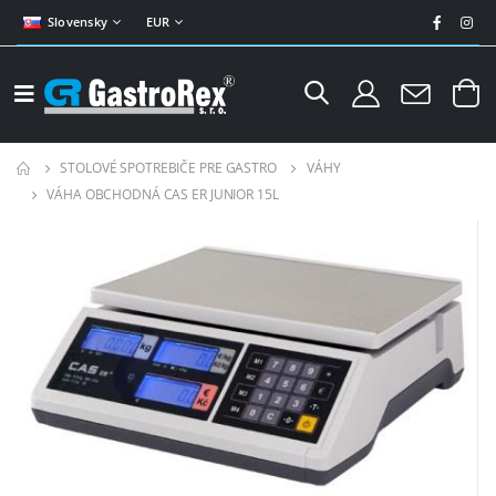
Slovensky
EUR
STOLOVÉ SPOTREBIČE PRE GASTRO
VÁHY
VÁHA OBCHODNÁ CAS ER JUNIOR 15L