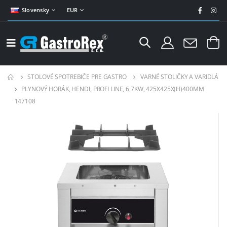
Slovensky
EUR
STOLOVÉ SPOTREBIČE PRE GASTRO
VARNÉ STOLIČKY A VARIDLÁ
PLYNOVÝ HORÁK, HENDI, PROFI LINE, 6,7KW, 425X425X(H)400MM
147108