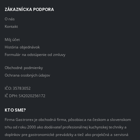
ZÁKAZNÍCKA PODPORA
O nás
Kontakt
Môj účet
História objednávok
Formulár na odstúpenie od zmluvy
Obchodné podmienky
Ochrana osobných údajov
IČO: 35783052
IČ DPH: SK2020256172
KTO SME?
Firma Gastrorex je obchodná firma, pôsobiaca na českom a slovenskom
trhu od roku 2000 ako dodávateľ profesionálnej kuchynskej techniky a
doplnkov pre gastronomické prevádzky a tiež ako projekčná a servisná