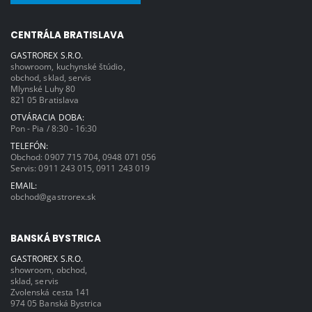
CENTRÁLA BRATISLAVA
GASTROREX S.R.O.
showroom, kuchynské štúdio,
obchod, sklad, servis
Mlynské Luhy 80
821 05 Bratislava
OTVÁRACIA DOBA:
Pon - Pia / 8:30 - 16:30
TELEFÓN:
Obchod:
0907 715 704
,
0948 071 056
Servis:
0911 243 015
,
0911 243 019
EMAIL:
obchod@gastrorex.sk
BANSKÁ BYSTRICA
GASTROREX S.R.O.
showroom, obchod,
sklad, servis
Zvolenská cesta 141
974 05 Banská Bystrica