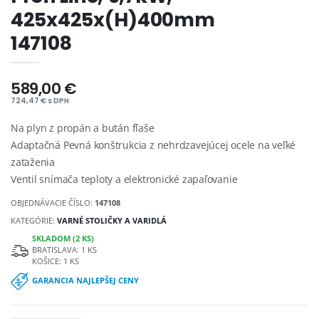
425x425x(H)400mm
147108
589,00 €
724,47 € s DPH
Na plyn z propán a bután fľaše
Adaptačná Pevná konštrukcia z nehrdzavejúcej ocele na veľké
zaťaženia
Ventil snímača teploty a elektronické zapaľovanie
OBJEDNÁVACIE ČÍSLO:
147108
KATEGÓRIE:
VARNÉ STOLIČKY A VARIDLÁ
SKLADOM (2 KS)
BRATISLAVA: 1 KS
KOŠICE: 1 KS
GARANCIA NAJLEPŠEJ CENY