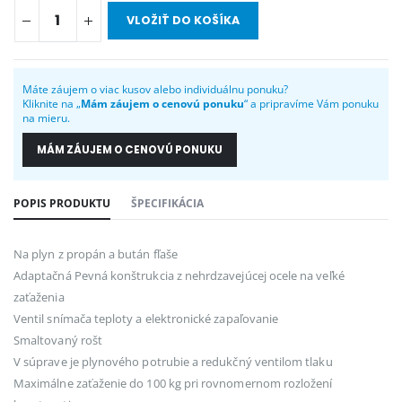
VLOŽIŤ DO KOŠÍKA
Máte záujem o viac kusov alebo individuálnu ponuku?
Kliknite na „
Mám záujem o cenovú ponuku
“ a pripravíme Vám ponuku
na mieru.
MÁM ZÁUJEM O CENOVÚ PONUKU
POPIS PRODUKTU
ŠPECIFIKÁCIA
Na plyn z propán a bután fľaše
Adaptačná Pevná konštrukcia z nehrdzavejúcej ocele na veľké
zaťaženia
Ventil snímača teploty a elektronické zapaľovanie
Smaltovaný rošt
V súprave je plynového potrubie a redukčný ventilom tlaku
Maximálne zaťaženie do 100 kg pri rovnomernom rozložení