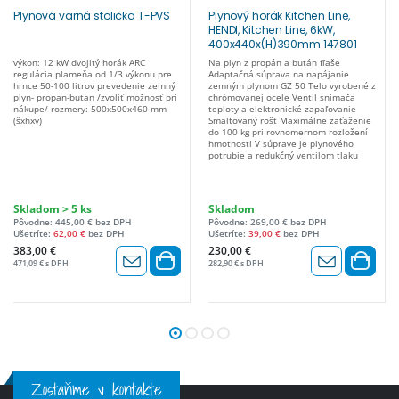
Plynová varná stolička T-PVS
Plynový horák Kitchen Line,
HENDI, Kitchen Line, 6kW,
400x440x(H)390mm 147801
výkon: 12 kW dvojitý horák ARC
Na plyn z propán a bután fľaše
regulácia plameňa od 1/3 výkonu pre
Adaptačná súprava na napájanie
hrnce 50-100 litrov prevedenie zemný
zemným plynom GZ 50 Telo vyrobené z
plyn- propan-butan /zvoliť možnosť pri
chrómovanej ocele Ventil snímača
nákupe/ rozmery: 500x500x460 mm
teploty a elektronické zapaľovanie
(šxhxv)
Smaltovaný rošt Maximálne zaťaženie
do 100 kg pri rovnomernom rozložení
hmotnosti V súprave je plynového
potrubie a redukčný ventilom tlaku
Skladom > 5 ks
Skladom
Pôvodne: 445,00 € bez DPH
Pôvodne: 269,00 € bez DPH
Ušetríte:
62,00 €
bez DPH
Ušetríte:
39,00 €
bez DPH
383,00 €
230,00 €
471,09 € s DPH
282,90 € s DPH
Zostaňme v kontakte