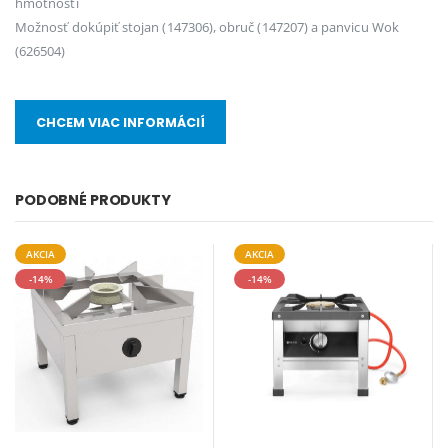
hmotnosti
Možnosť dokúpiť stojan (147306), obruč (147207) a panvicu Wok
(626504)
CHCEM VIAC INFORMÁCIÍ
PODOBNÉ PRODUKTY
AKCIA
AKCIA
-14%
-14%