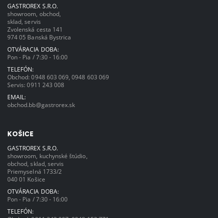
GASTROREX S.R.O.
showroom, obchod,
sklad, servis
Zvolenská cesta 141
974 05 Banská Bystrica
OTVÁRACIA DOBA:
Pon - Pia / 7:30 - 16:00
TELEFÓN:
Obchod:
0948 603 069
,
0948 603 069
Servis:
0911 243 008
EMAIL:
obchod.bb@gastrorex.sk
KOŠICE
GASTROREX S.R.O.
showroom, kuchynské štúdio,
obchod, sklad, servis
Priemyselná 1733/2
040 01 Košice
OTVÁRACIA DOBA:
Pon - Pia / 7:30 - 16:00
TELEFÓN: