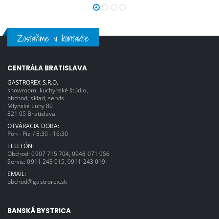
Zostaňme v kontakte
CENTRÁLA BRATISLAVA
GASTROREX S.R.O.
showroom, kuchynské štúdio,
obchod, sklad, servis
Mlynské Luhy 80
821 05 Bratislava
OTVÁRACIA DOBA:
Pon - Pia / 8:30 - 16:30
TELEFÓN:
Obchod:
0907 715 704
,
0948 071 056
Servis:
0911 243 015
,
0911 243 019
EMAIL:
obchod@gastrorex.sk
BANSKÁ BYSTRICA