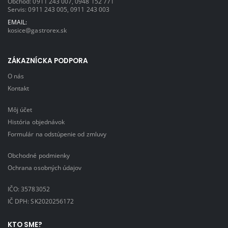
Obchod:
0911 243 007
,
0948 152 771
Servis:
0911 243 005
,
0911 243 003
EMAIL:
kosice@gastrorex.sk
ZÁKAZNÍCKA PODPORA
O nás
Kontakt
Môj účet
História objednávok
Formulár na odstúpenie od zmluvy
Obchodné podmienky
Ochrana osobných údajov
IČO: 35783052
IČ DPH: SK2020256172
KTO SME?