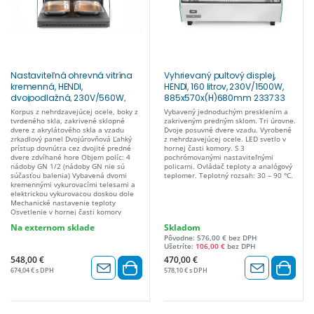
Nastaviteľná ohrevná vitrína
Vyhrievaný pultový displej,
kremenná, HENDI,
HENDI, 160 litrov, 230V/1500W,
dvojpodlažná, 230V/560W,
885x570x(H)680mm 233733
650x485x(H)630mm 233962
Korpus z nehrdzavejúcej ocele, boky z
Vybavený jednoduchým presklením a
tvrdeného skla, zakrivené sklopné
zakriveným predným sklom. Tri úrovne.
dvere z akrylátového skla a vzadu
Dvoje posuvné dvere vzadu. Vyrobené
zrkadlový panel Dvojúrovňová Ľahký
z nehrdzavejúcej ocele. LED svetlo v
prístup dovnútra cez dvojité predné
hornej časti komory. S 3
dvere zdvíhané hore Objem políc: 4
pochrómovanými nastaviteľnými
nádoby GN 1/2 (nádoby GN nie sú
policami. Ovládač teploty a analógový
súčasťou balenia) Vybavená dvomi
teplomer. Teplotný rozsah: 30 – 90 °C.
kremennými vykurovacími telesami a
elektrickou vykurovacou doskou dole
Mechanické nastavenie teploty
Osvetlenie v hornej časti komory
Rozsah teploty: 30° – 90 °C
Na externom sklade
Skladom
Pôvodne: 576,00 € bez DPH
Ušetríte:
106,00 €
bez DPH
548,00 €
470,00 €
674,04 € s DPH
578,10 € s DPH