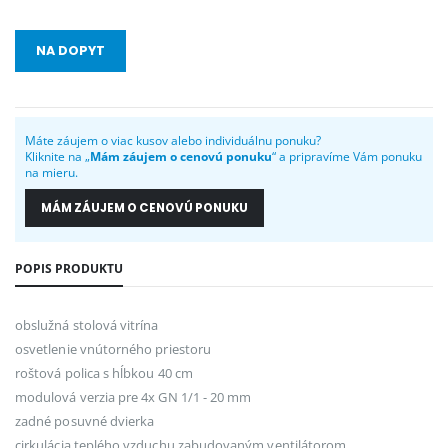
NA DOPYT
Máte záujem o viac kusov alebo individuálnu ponuku?
Kliknite na „
Mám záujem o cenovú ponuku
“ a pripravíme Vám ponuku
na mieru.
MÁM ZÁUJEM O CENOVÚ PONUKU
POPIS PRODUKTU
obslužná stolová vitrína
osvetlenie vnútorného priestoru
roštová polica s hĺbkou 40 cm
modulová verzia pre 4x GN 1/1 - 20 mm
zadné posuvné dvierka
cirkulácia teplého vzduchu zabudovaným ventilátorom