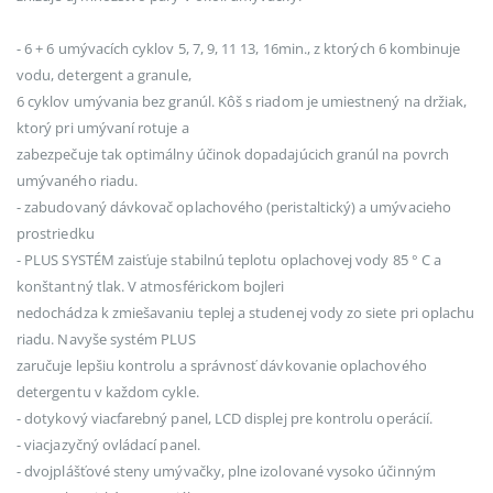
- 6 + 6 umývacích cyklov 5, 7, 9, 11 13, 16min., z ktorých 6 kombinuje
vodu, detergent a granule,
6 cyklov umývania bez granúl. Kôš s riadom je umiestnený na držiak,
ktorý pri umývaní rotuje a
zabezpečuje tak optimálny účinok dopadajúcich granúl na povrch
umývaného riadu.
- zabudovaný dávkovač oplachového (peristaltický) a umývacieho
prostriedku
- PLUS SYSTÉM zaisťuje stabilnú teplotu oplachovej vody 85 ° C a
konštantný tlak. V atmosférickom bojleri
nedochádza k zmiešavaniu teplej a studenej vody zo siete pri oplachu
riadu. Navyše systém PLUS
zaručuje lepšiu kontrolu a správnosť dávkovanie oplachového
detergentu v každom cykle.
- dotykový viacfarebný panel, LCD displej pre kontrolu operácií.
- viacjazyčný ovládací panel.
- dvojplášťové steny umývačky, plne izolované vysoko účinným