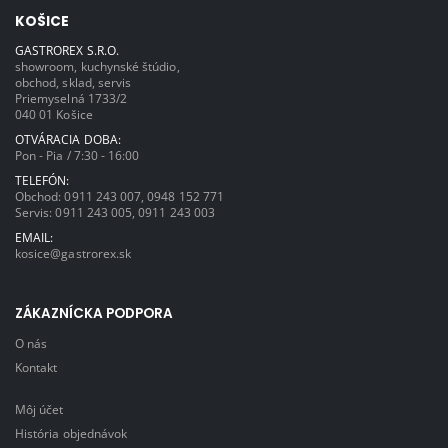
KOŠICE
GASTROREX S.R.O.
showroom, kuchynské štúdio,
obchod, sklad, servis
Priemyselná 1733/2
040 01 Košice
OTVÁRACIA DOBA:
Pon - Pia / 7:30 - 16:00
TELEFÓN:
Obchod:
0911 243 007
,
0948 152 771
Servis:
0911 243 005
,
0911 243 003
EMAIL:
kosice@gastrorex.sk
ZÁKAZNÍCKA PODPORA
O nás
Kontakt
Môj účet
História objednávok