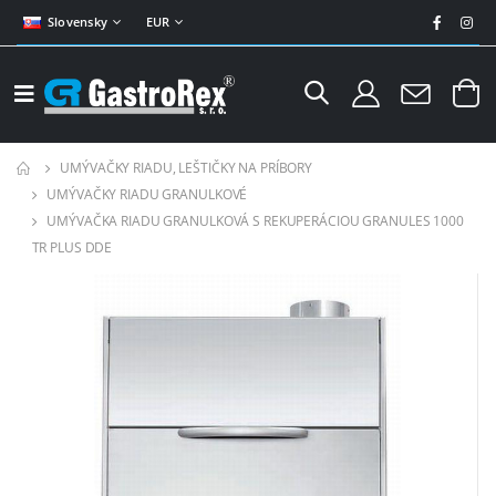
Slovensky
EUR
UMÝVAČKY RIADU, LEŠTIČKY NA PRÍBORY
UMÝVAČKY RIADU GRANULKOVÉ
UMÝVAČKA RIADU GRANULKOVÁ S REKUPERÁCIOU GRANULES 1000
TR PLUS DDE