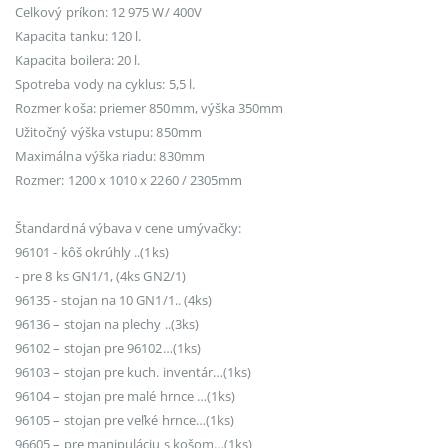
Celkový príkon: 12 975 W/ 400V
Kapacita tanku: 120 l.
Kapacita boilera: 20 l.
Spotreba vody na cyklus: 5,5 l.
Rozmer koša: priemer 850mm, výška 350mm
Užitočný výška vstupu: 850mm
Maximálna výška riadu: 830mm
Rozmer: 1200 x 1010 x 2260 / 2305mm
Štandardná výbava v cene umývačky:
96101 - kôš okrúhly ..(1ks)
- pre 8 ks GN1/1, (4ks GN2/1)
96135 - stojan na 10 GN1/1.. (4ks)
96136 – stojan na plechy ..(3ks)
96102 – stojan pre 96102…(1ks)
96103 – stojan pre kuch. inventár…(1ks)
96104 – stojan pre malé hrnce …(1ks)
96105 – stojan pre veľké hrnce…(1ks)
96605 – pre manipuláciu s košom…(1ks)