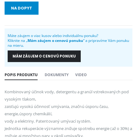
NA DOPYT
Máte záujem o viac kusov alebo individuálnu ponuku?
Kliknite na „
Mám záujem o cenovú ponuku
“ a pripravíme Vám ponuku
na mieru.
MÁM ZÁUJEM O CENOVÚ PONUKU
POPIS PRODUKTU
DOKUMENTY
VIDEO
Kombinovaný účinok vody, detergentu a granúl vstrekovaných pod
vysokým tlakom,
zaisťujú vysokú účinnosť umývania, značnú úsporu času,
energie,úspory chemikálií,
vody a elektriny. Patentovaný umývací systém.
Jednotka rekuperácie významne znižuje spotrebu energie (až o 30%) a
znižuje aj množstvo pary v okolí umývačky.