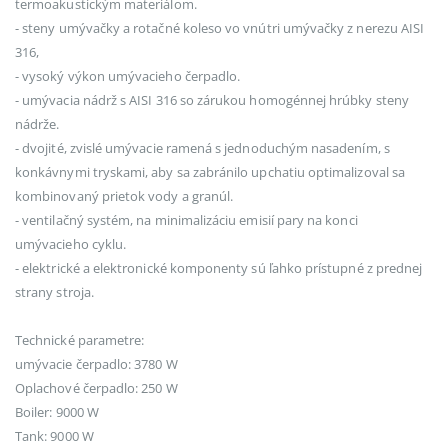
termoakustickým materiálom.
- steny umývačky a rotačné koleso vo vnútri umývačky z nerezu AISI
316,
- vysoký výkon umývacieho čerpadlo.
- umývacia nádrž s AISI 316 so zárukou homogénnej hrúbky steny
nádrže.
- dvojité, zvislé umývacie ramená s jednoduchým nasadením, s
konkávnymi tryskami, aby sa zabránilo upchatiu optimalizoval sa
kombinovaný prietok vody a granúl.
- ventilačný systém, na minimalizáciu emisií pary na konci
umývacieho cyklu.
- elektrické a elektronické komponenty sú ľahko prístupné z prednej
strany stroja.
Technické parametre:
umývacie čerpadlo: 3780 W
Oplachové čerpadlo: 250 W
Boiler: 9000 W
Tank: 9000 W