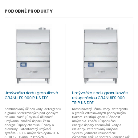
PODOBNÉ PRODUKTY
Umývačka riadu granulková
Umývačka riadu granulková s
GRANULES 900 PLUS DDE
rekuperáciou GRANULES 900
TR PLUS DDE
Kombinovaný účinok vody, detergentu
Kombinovaný účinok vody, detergentu
a granúl vstrekovaných pod vysokým
a granúl vstrekovaných pod vysokým
tlakom, zaisťujú vysokú účinnosť
tlakom, zaisťujú vysokú účinnosť
umývania, značnú úsporu času,
umývania, značnú úsporu času,
energie,úspory chemikálií, vody a
energie,úspory chemikálií, vody a
elektriny. Patentovaný umývací
elektriny. Patentovaný umývací
systém. - 6 + 6 umývacích cyklov 4, 6,
systém. Jednotka rekuperácie
8, 10 12, 15min., z ktorých 6
významne znižuje spotrebu energie (až