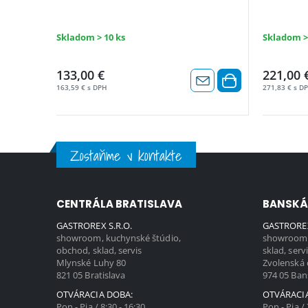
Skladom > 10 ks
Skladom >
133,00 €
221,00 
163,59 € s DPH
271,83 € s D
Zostaňme v kontakte
CENTRÁLA BRATISLAVA
BANSKÁ
GASTROREX S.R.O.
GASTROREX
showroom, kuchynské štúdio,
showroom,
obchod, sklad, servis
sklad, serv
Mlynské Luhy 80
Zvolenská 
821 05 Bratislava
974 05 Ban
OTVÁRACIA DOBA:
OTVÁRACI
Pon - Pia / 8:30 - 16:30
Pon - Pia / 