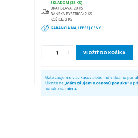
SKLADOM (33 KS)
BRATISLAVA: 28 KS
BANSKÁ BYSTRICA: 2 KS
KOŠICE: 3 KS
GARANCIA NAJLEPŠEJ CENY
VLOŽIŤ DO KOŠÍKA
Máte záujem o viac kusov alebo individuálnu ponu
Kliknite na „
Mám záujem o cenovú ponuku
“ a p
ponuku na mieru.