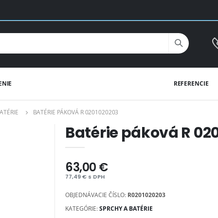
ENIE
REFERENCIE
ATÉRIE
BATÉRIE PÁKOVÁ R 0201020203
Batérie páková R 02
63,00 €
77,49 € s DPH
OBJEDNÁVACIE ČÍSLO:
R0201020203
KATEGÓRIE:
SPRCHY A BATÉRIE