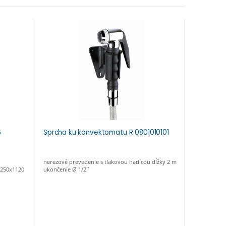
6
Sprcha ku konvektomatu R 0801010101
Batérie k
nerezové prevedenie s tlakovou hadicou dĺžky 2 m
 250x1120
ukončenie Ø 1/2´´