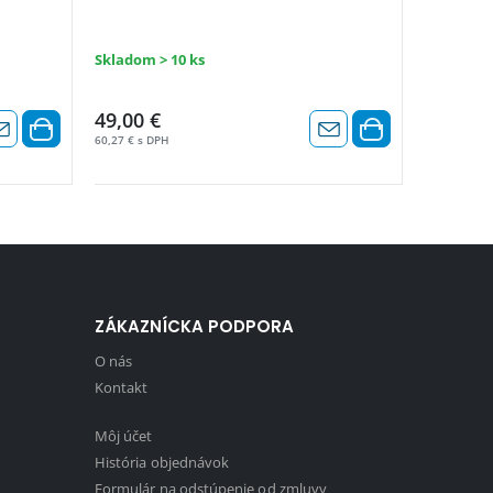
Skladom > 10 ks
Skladom
49,00 €
53,00 €
60,27 € s DPH
65,19 € s D
ZÁKAZNÍCKA PODPORA
O nás
Kontakt
Môj účet
História objednávok
Formulár na odstúpenie od zmluvy