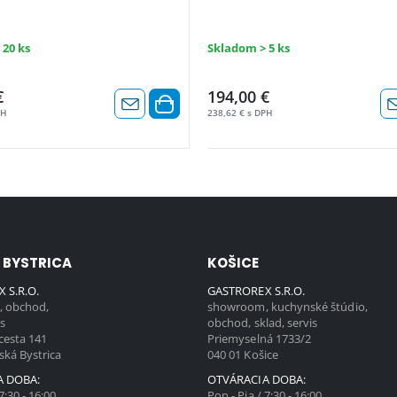
 20 ks
Skladom > 5 ks
€
194,00 €
PH
238,62 € s DPH
 BYSTRICA
KOŠICE
 S.R.O.
GASTROREX S.R.O.
 obchod,
showroom, kuchynské štúdio,
is
obchod, sklad, servis
cesta 141
Priemyselná 1733/2
ská Bystrica
040 01 Košice
A DOBA:
OTVÁRACIA DOBA:
7:30 - 16:00
Pon - Pia / 7:30 - 16:00