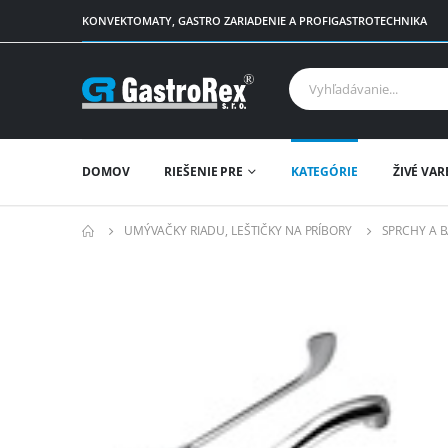
KONVEKTOMATY, GASTRO ZARIADENIE A PROFIGASTROTECHNIKA
DOMOV
RIEŠENIE PRE
KATEGÓRIE
ŽIVÉ VAR
UMÝVAČKY RIADU, LEŠTIČKY NA PRÍBORY
SPRCHY A B