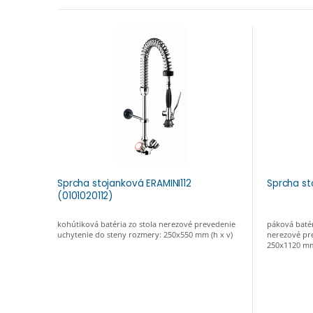
Sprcha stojanková ERAMINI112
Sprcha st
(0101020112)
kohútiková batéria zo stola nerezové prevedenie
páková batér
uchytenie do steny rozmery: 250x550 mm (h x v)
nerezové pr
250x1120 mm