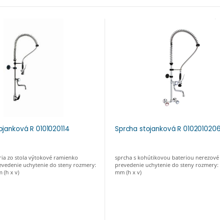
ojanková R 0101020114
Sprcha stojanková R 010201020
ia zo stola výtokové ramienko
sprcha s kohútikovou bateriou nerezové
evedenie uchytenie do steny rozmery:
prevedenie uchytenie do steny rozmery:
 (h x v)
mm (h x v)