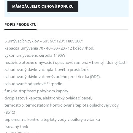
MÁM ZÁUJEM O CENOVÚ PONUKU
POPIS PRODUKTU
5 umývacích cyklov – 50‘‘, 90‘‘,120‘‘, 180‘‘, 300‘‘
kapacita umývania 70 - 40 - 30 - 20 - 12 košov /hod.
výkon umývacieho čerpdla 1490W
nezávislé otočné umývacie i oplachové ramená v hornej i dolnej časti
zabudovaný dávkovač oplachového prostriedka
zabudovaný dávkovač umývacieho prostriedka (DDE),
zabudované odpadové čerpadlo
funkcia stop/start pohybom kapoty
dvojplášťová kapota, elektronický ovládací panel,
termostop, termostatom kontrolovaná teplota oplachovej vody
(85°C)
teplomer na kontrolu teploty vody v boilery a v tanku
lisovaný tank