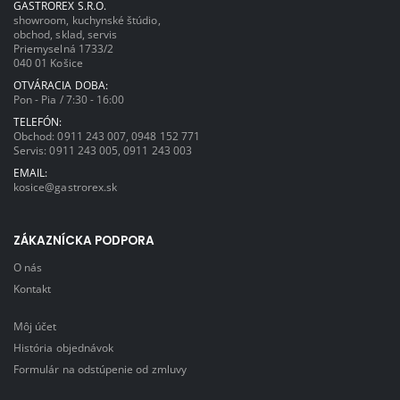
GASTROREX S.R.O.
showroom, kuchynské štúdio,
obchod, sklad, servis
Priemyselná 1733/2
040 01 Košice
OTVÁRACIA DOBA:
Pon - Pia / 7:30 - 16:00
TELEFÓN:
Obchod:
0911 243 007
,
0948 152 771
Servis:
0911 243 005
,
0911 243 003
EMAIL:
kosice@gastrorex.sk
ZÁKAZNÍCKA PODPORA
O nás
Kontakt
Môj účet
História objednávok
Formulár na odstúpenie od zmluvy