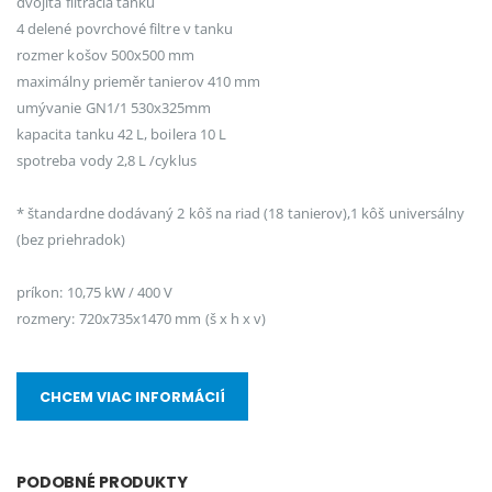
dvojitá filtrácia tanku
4 delené povrchové filtre v tanku
rozmer košov 500x500 mm
maximálny prieměr tanierov 410 mm
umývanie GN1/1 530x325mm
kapacita tanku 42 L, boilera 10 L
spotreba vody 2,8 L /cyklus
* štandardne dodávaný 2 kôš na riad (18 tanierov),1 kôš universálny
(bez priehradok)
príkon: 10,75 kW / 400 V
rozmery: 720x735x1470 mm (š x h x v)
CHCEM VIAC INFORMÁCIÍ
PODOBNÉ PRODUKTY