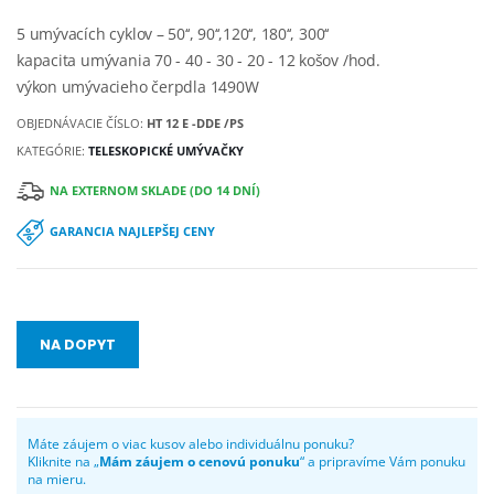
5 umývacích cyklov – 50‘‘, 90‘‘,120‘‘, 180‘‘, 300‘‘
kapacita umývania 70 - 40 - 30 - 20 - 12 košov /hod.
výkon umývacieho čerpdla 1490W
OBJEDNÁVACIE ČÍSLO:
HT 12 E -DDE /PS
KATEGÓRIE:
TELESKOPICKÉ UMÝVAČKY
NA EXTERNOM SKLADE (DO 14 DNÍ)
GARANCIA NAJLEPŠEJ CENY
NA DOPYT
Máte záujem o viac kusov alebo individuálnu ponuku?
Kliknite na „
Mám záujem o cenovú ponuku
“ a pripravíme Vám ponuku
na mieru.