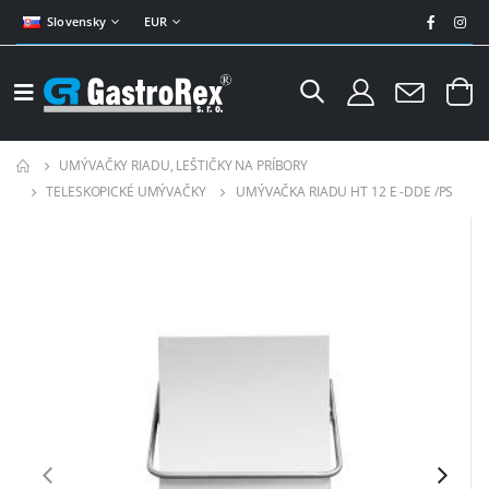
Slovensky
EUR
UMÝVAČKY RIADU, LEŠTIČKY NA PRÍBORY
TELESKOPICKÉ UMÝVAČKY
UMÝVAČKA RIADU HT 12 E -DDE /PS