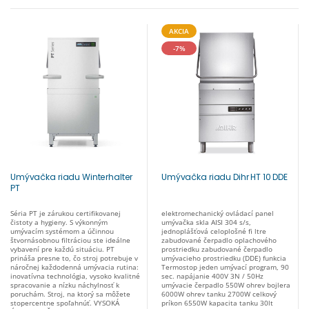
AKCIA
-7%
Umývačka riadu Winterhalter
Umývačka riadu Dihr HT 10 DDE
PT
Séria PT je zárukou certifikovanej
elektromechanický ovládací panel
čistoty a hygieny. S výkonným
umývačka skla AISI 304 s/s,
umývacím systémom a účinnou
jednoplášťová celoplošné fi ltre
štvornásobnou filtráciou ste ideálne
zabudované čerpadlo oplachového
vybavení pre každú situáciu. PT
prostriedku zabudované čerpadlo
prináša presne to, čo stroj potrebuje v
umývacieho prostriedku (DDE) funkcia
náročnej každodenná umývacia rutina:
Termostop jeden umývací program, 90
inovatívna technológia, vysoko kvalitné
sec. napájanie 400V 3N / 50Hz
spracovanie a nízku náchylnosť k
umývacie čerpadlo 550W ohrev bojlera
poruchám. Stroj, na ktorý sa môžete
6000W ohrev tanku 2700W celkový
stopercentne spoľahnúť. VYSOKÁ
príkon 6550W kapacita tanku 30lt