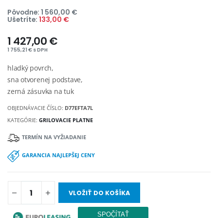
Pôvodne: 1 560,00 €
Ušetríte:
133,00 €
1 427,00 €
1 755,21 € s DPH
hladký povrch,
sna otvorenej podstave,
zerná zásuvka na tuk
OBJEDNÁVACIE ČÍSLO:
D77EFTA7L
KATEGÓRIE:
GRILOVACIE PLATNE
TERMÍN NA VYŽIADANIE
GARANCIA NAJLEPŠEJ CENY
VLOŽIŤ DO KOŠÍKA