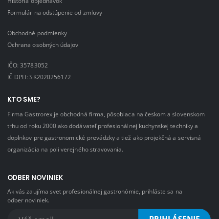
História objednávok
Formulár na odstúpenie od zmluvy
Obchodné podmienky
Ochrana osobných údajov
IČO: 35783052
IČ DPH: SK2020256172
KTO SME?
Firma Gastrorex je obchodná firma, pôsobiaca na českom a slovenskom
trhu od roku 2000 ako dodávateľ profesionálnej kuchynskej techniky a
doplnkov pre gastronomické prevádzky a tiež ako projekčná a servisná
organizácia na poli verejného stravovania.
ODBER NOVINIEK
Ak vás zaujíma svet profesionálnej gastronómie, prihláste sa na
odber noviniek.