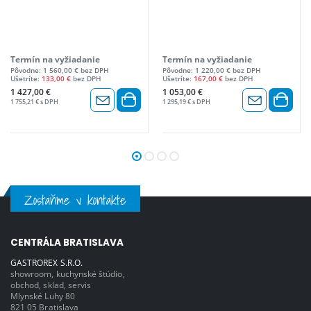
Termín na vyžiadanie
Termín na vyžiadanie
Pôvodne: 1 560,00 € bez DPH
Pôvodne: 1 220,00 € bez DPH
Ušetríte:
133,00 €
bez DPH
Ušetríte:
167,00 €
bez DPH
1 427,00 €
1 053,00 €
1 755,21 € s DPH
1 295,19 € s DPH
Zostaňme v kontakte
CENTRÁLA BRATISLAVA
GASTROREX S.R.O.
showroom, kuchynské štúdio,
obchod, sklad, servis
Mlynské Luhy 80
821 05 Bratislava