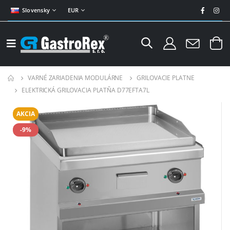
Slovensky
EUR
VARNÉ ZARIADENIA MODULÁRNE
GRILOVACIE PLATNE
ELEKTRICKÁ GRILOVACIA PLATŇA D77EFTA7L
AKCIA
-9%