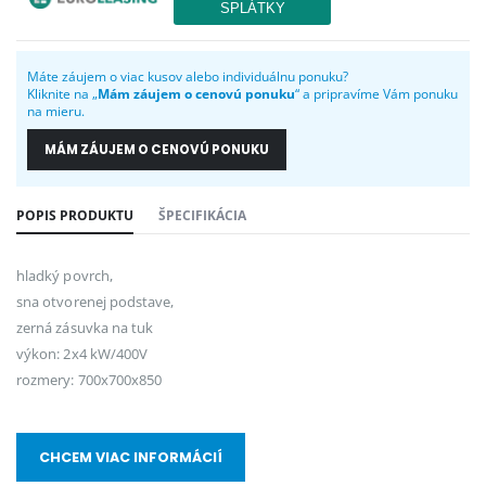
Máte záujem o viac kusov alebo individuálnu ponuku?
Kliknite na „
Mám záujem o cenovú ponuku
“ a pripravíme Vám ponuku
na mieru.
MÁM ZÁUJEM O CENOVÚ PONUKU
POPIS PRODUKTU
ŠPECIFIKÁCIA
hladký povrch,
sna otvorenej podstave,
zerná zásuvka na tuk
výkon: 2x4 kW/400V
rozmery: 700x700x850
CHCEM VIAC INFORMÁCIÍ