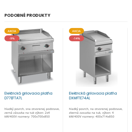
PODOBNÉ PRODUKTY
AKCIA
AKCIA
-9%
-14%
Elektrická grilovacia platňa
Elektrická grilovacia platňa
D77EFTA7L
DXMFTE74AL
hladký povrch, sna otvorenej podstave,
hladký povrch, na otvorenej podstave,
zerná zásuvka na tuk výkon: 2x4
zberná zasuvka na tuk, výkon: 4
kW/400V rozmery: 700x700x850
kW/400V rozmery: 400x714x850