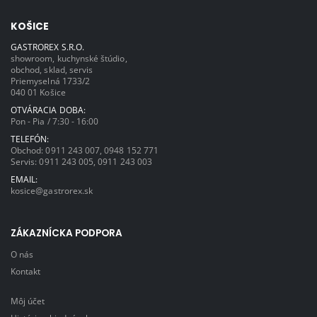
KOŠICE
GASTROREX S.R.O.
showroom, kuchynské štúdio,
obchod, sklad, servis
Priemyselná 1733/2
040 01 Košice
OTVÁRACIA DOBA:
Pon - Pia / 7:30 - 16:00
TELEFÓN:
Obchod:
0911 243 007
,
0948 152 771
Servis:
0911 243 005
,
0911 243 003
EMAIL:
kosice@gastrorex.sk
ZÁKAZNÍCKA PODPORA
O nás
Kontakt
Môj účet