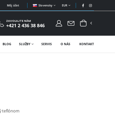
Slovensky
EUR
Môj účet
ZAVOLAJTE NÁM
+421 2 436 38 846
BLOG
SLUŽBY
SERVIS
O NÁS
KONTAKT
tý teflónom