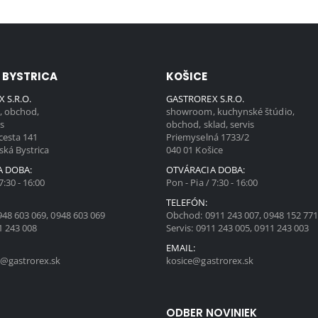
 BYSTRICA
KOŠICE
 S.R.O.
GASTROREX S.R.O.
 obchod,
showroom, kuchynské štúdio,
is
obchod, sklad, servis
cesta 141
Priemyselná 1733/2
ská Bystrica
040 01 Košice
A DOBA:
OTVÁRACIA DOBA:
7:30 - 16:00
Pon - Pia / 7:30 - 16:00
TELEFÓN:
948 603 069
,
0948 603 069
Obchod:
0911 243 007
,
0948 152 77
1 243 008
Servis:
0911 243 005
,
0911 243 003
EMAIL:
@gastrorex.sk
kosice@gastrorex.sk
ODBER NOVINIEK