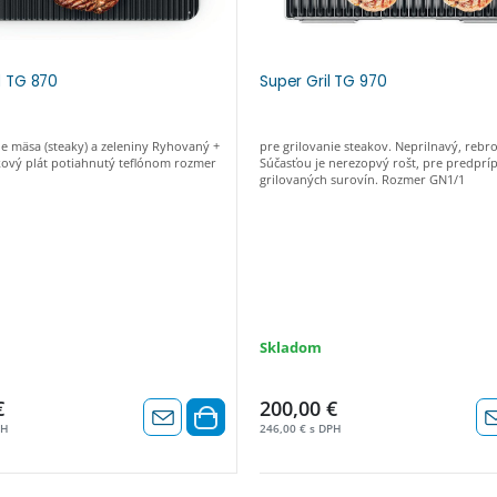
ll TG 870
Super Gril TG 970
ie mäsa (steaky) a zeleniny Ryhovaný +
pre grilovanie steakov. Neprilnavý, rebro
kový plát potiahnutý teflónom rozmer
Súčasťou je nerezopvý rošt, pre predprí
grilovaných surovín. Rozmer GN1/1
Skladom
€
200,00 €
PH
246,00 € s DPH