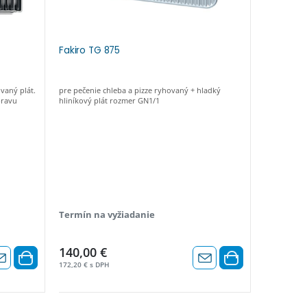
Fakiro TG 875
Steam an
vaný plát.
pre pečenie chleba a pizze ryhovaný + hladký
K príprave (
pravu
hliníkový plát rozmer GN1/1
a varenie v
Termín na vyžiadanie
Termín n
140,00 €
88,00 €
172,20 € s DPH
108,24 € s 