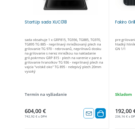
StartUp sada XUC018
Fakiro Gri
sada obsahuje 1 x GRP815, TG936, TG885, TG970,
pre grilovan
TG895 TG 885 - neprilnavý mriežkovaný plech na
hladký hliní
grilovanie TG 970 - rebrovanů, neprilnavů dosku
GN 1/1
na grilovanie s nerez mriežkou na nakladanie
gril.pokrmov GRP 815 - plech na varenie v pare a
grilovanie hranolkov TG 936 - neprilnavý plech na
vajcia "volské oko" TG 895 - nelepivý plech 20mm
vysoký
Termín na vyžiadanie
Skladom
604,00 €
192,00 
742,92 € s DPH
236,16 € s D