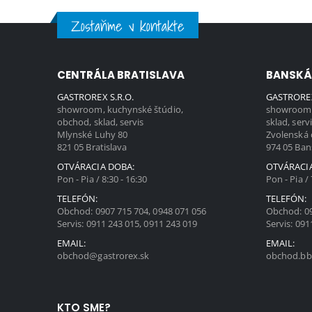
Zostaňme v kontakte
CENTRÁLA BRATISLAVA
BANSKÁ
GASTROREX S.R.O.
GASTROREX
showroom, kuchynské štúdio,
showroom,
obchod, sklad, servis
sklad, serv
Mlynské Luhy 80
Zvolenská 
821 05 Bratislava
974 05 Ban
OTVÁRACIA DOBA:
OTVÁRACI
Pon - Pia / 8:30 - 16:30
Pon - Pia / 
TELEFÓN:
TELEFÓN:
Obchod:
0907 715 704
,
0948 071 056
Obchod:
0
Servis:
0911 243 015
,
0911 243 019
Servis:
091
EMAIL:
EMAIL:
obchod@gastrorex.sk
obchod.bb
KTO SME?