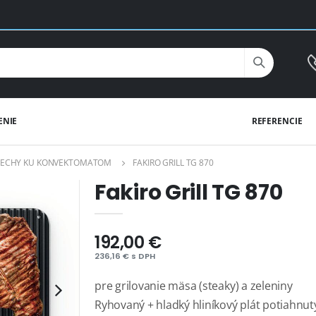
ENIE
REFERENCIE
LECHY KU KONVEKTOMATOM
FAKIRO GRILL TG 870
Fakiro Grill TG 870
192,00 €
236,16 € s DPH
pre grilovanie mäsa (steaky) a zeleniny
Ryhovaný + hladký hliníkový plát potiahnu