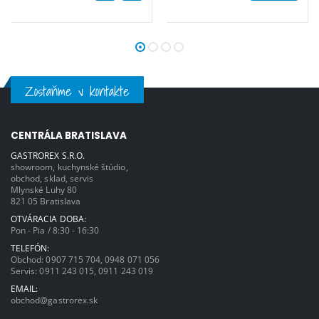
V Hmotnosť kartónového balenia: kg
správnej teplote a zaisťuje dokonalú
16
viditeľnosť.
Zostaňme v kontakte
CENTRÁLA BRATISLAVA
GASTROREX S.R.O.
showroom, kuchynské štúdio,
obchod, sklad, servis
Mlynské Luhy 80
821 05 Bratislava
OTVÁRACIA DOBA:
Pon - Pia / 8:30 - 16:30
TELEFÓN:
Obchod:
0907 715 704
,
0948 071 056
Servis:
0911 243 015
,
0911 243 019
EMAIL:
obchod@gastrorex.sk