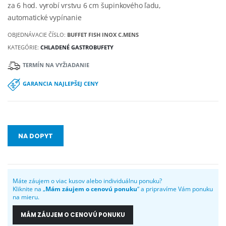
za 6 hod. vyrobí vrstvu 6 cm šupinkového ľadu,
automatické vypínanie
OBJEDNÁVACIE ČÍSLO:
BUFFET FISH INOX C.MENS
KATEGÓRIE:
CHLADENÉ GASTROBUFETY
TERMÍN NA VYŽIADANIE
GARANCIA NAJLEPŠEJ CENY
NA DOPYT
Máte záujem o viac kusov alebo individuálnu ponuku?
Kliknite na „
Mám záujem o cenovú ponuku
“ a pripravíme Vám ponuku
na mieru.
MÁM ZÁUJEM O CENOVÚ PONUKU