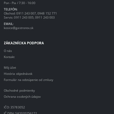
Pon - Pia / 7:30 - 16:00
TELEFÓN:
Obchod:
0911 243 007
,
0948 152 771
Servis:
0911 243 005
,
0911 243 003
EMAIL:
kosice@gastrorex.sk
ZÁKAZNÍCKA PODPORA
O nás
Kontakt
Môj účet
História objednávok
Formulár na odstúpenie od zmluvy
Obchodné podmienky
Ochrana osobných údajov
IČO: 35783052
IČ DPH: SK2020256172