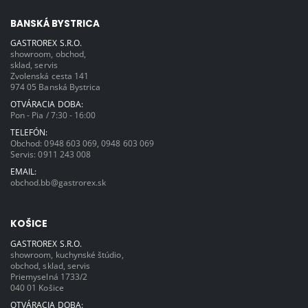
BANSKÁ BYSTRICA
GASTROREX S.R.O.
showroom, obchod,
sklad, servis
Zvolenská cesta 141
974 05 Banská Bystrica
OTVÁRACIA DOBA:
Pon - Pia / 7:30 - 16:00
TELEFÓN:
Obchod:
0948 603 069
,
0948 603 069
Servis:
0911 243 008
EMAIL:
obchod.bb@gastrorex.sk
KOŠICE
GASTROREX S.R.O.
showroom, kuchynské štúdio,
obchod, sklad, servis
Priemyselná 1733/2
040 01 Košice
OTVÁRACIA DOBA: