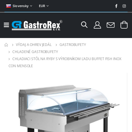
Slovensky
EUR
VÝDAJ A OHREV JEDÁL
GASTROBUFETY
CHLADENÉ GASTROBUFETY
CHLADIACI STÔL NA RYBY S VÝROBNÍKOM ĽADU BUFFET FISH INOX
CON MENSOLE