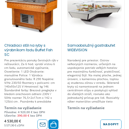
Chladiaci stôl na ryby s
Samoobslužný gastrobufet
výrobníkom ľadu Buffet Fish
WIDEVISION
SC
Pre prezentáciu ponuky čerstvých rýb v
Narodený pre priestor. Ostrov
reštaurácii, Za 6 hod. vyrobí vrstvu 6
veľkorysých rozmerov, určených na
cm ľadu, automatické vypínanie,
uspokojenie potrieb veľkých hotelov
Osvetlenie: 1 LED Otváranie:
pre maximálnu funkčnosť, praktičnosť,
manuálne Police: 1 Výrobca
elegantný štýl. Na malej ploche, jednej
granulovaného ľadu: R 290 Napätie:
úroveni, s kamennou plochou, toplou
V/Hz 230/50 Rozmery s policami: cm
aj studenou zónou v stredu. Sklenené
140x93x125 V Hmotnosť: kg 146
kryty sú namontované na jednom
Štandardné farby: Brezová preglejka v
centrálnom stĺpu a poskytujú vyhlad
bledom orechovom odtieni 230V /
do všetkých stráň, rovnako ako
50Hz rozmer 76,5+2x17cm x 142 x
jednoduchý prístup pre lidi. Rozsiahly
125(v) cm . Poznámky k prevádzke
výber materiálov umožňuje tieto
Nesmú sa umiestňovať na priamy
ostrovy zladiť tak, aby vyhovovaly
Termín na vyžiadanie
Termín na vyžiadanie
zdroj tepla a je potrebné pripojenie na
všetkým interiérom a štylom: masívne
Pôvodne: 4 920,00 € bez DPH
prívod vody. Pre zaistenie správnej
dreva na rohoch, lamináty v celej škále
Ušetríte:
390,00 €
bez DPH
prevádzky nesmie mať teplota
farieb odtieňov pre bočných panelov a
privádzanej vody vyššiu ako 20 °C. .
navyše voliteľné materiály a zákazkové
4 530,00 €
Kartónové balenie Rozmery
laky. Pracovná doska je osvetlená LED
NA DOPYT
5 571,90 € s DPH
kartónového balenia: cm 150x80x146
osvetlením, aby potraviny zostali pri