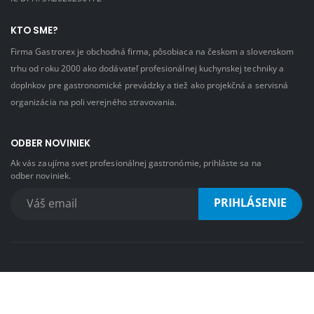
KTO SME?
Firma Gastrorex je obchodná firma, pôsobiaca na českom a slovenskom
trhu od roku 2000 ako dodávateľ profesionálnej kuchynskej techniky a
doplnkov pre gastronomické prevádzky a tiež ako projekčná a servisná
organizácia na poli verejného stravovania.
ODBER NOVINIEK
Ak vás zaujíma svet profesionálnej gastronómie, prihláste sa na
odber noviniek.