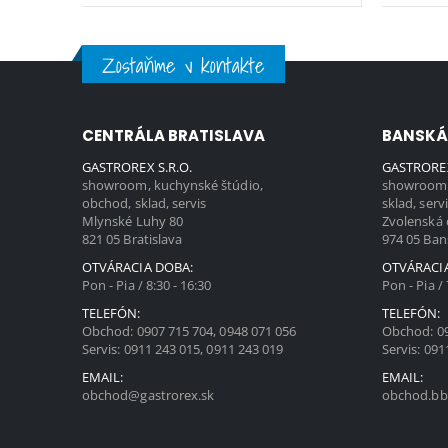
Zostaňme v kontakte
CENTRÁLA BRATISLAVA
BANSKÁ
GASTROREX S.R.O.
GASTROREX
showroom, kuchynské štúdio,
showroom,
obchod, sklad, servis
sklad, serv
Mlynské Luhy 80
Zvolenská 
821 05 Bratislava
974 05 Ban
OTVÁRACIA DOBA:
OTVÁRACI
Pon - Pia / 8:30 - 16:30
Pon - Pia / 
TELEFÓN:
TELEFÓN:
Obchod:
0907 715 704
,
0948 071 056
Obchod:
0
Servis:
0911 243 015
,
0911 243 019
Servis:
091
EMAIL:
EMAIL:
obchod@gastrorex.sk
obchod.bb