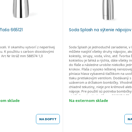
fľaša 665121
Soda Splash na sýtenie nápojov
oceli. V okamihu vytvorí z neperlivej
Soda Splash je jednoduché zariadenie, v
u. K použitiu s carbon dioxidovými
môžete nasýtiť všetky druhy nápojov, ak
Art Nr litráž mm 588574 1,0
kokteily, sirupy, voda, víno, atď. Tvorba
kokteilou je ľahká a rýchla, dáte všetky i
do fľaše a následne urobíte niekoľko je
krokov. Fľaša z vysoko leštenej nerezovej 
plniaca hlava vybavená tlačítkom na uvo
tlaku pretlakovým ventilom. Dodávaný s
uzáverom a držiakom bombičky. Vhodné 
chladné tekutiny, nieje pre krémové ale
nápoje. Pre použití sú potreba bombičky
uhličitého. Art Nr litráž mm 588567 0,75 
nom sklade
Na externom sklade
NA DOPYT
NA