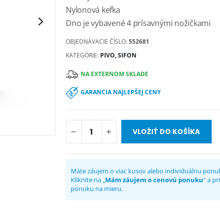
Nylonová kefka
Dno je vybavené 4 prísavnými nožičkami
OBJEDNÁVACIE ČÍSLO:
552681
KATEGÓRIE:
PIVO, SIFON
NA EXTERNOM SKLADE
GARANCIA NAJLEPŠEJ CENY
VLOŽIŤ DO KOŠÍKA
Máte záujem o viac kusov alebo individuálnu ponu
Kliknite na „
Mám záujem o cenovú ponuku
“ a p
ponuku na mieru.