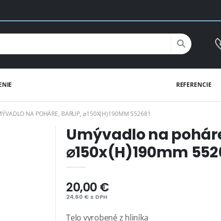
ENIE
REFERENCIE
ÝVADLO NA POHÁRE, BARUP, ⌀150X(H)190MM 552681
Umývadlo na poháre
⌀150x(H)190mm 552
20,00 €
24,60 € s DPH
Telo vyrobené z hliníka