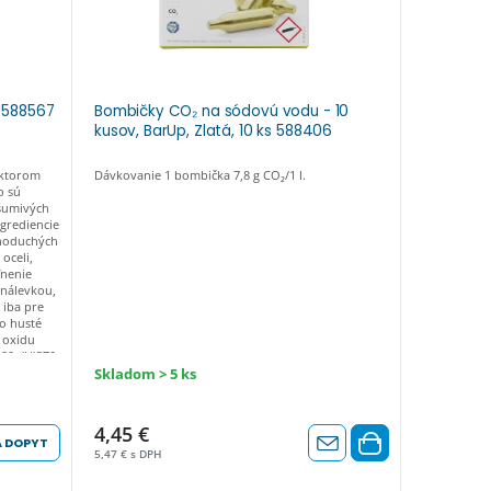
 588567
Bombičky CO₂ na sódovú vodu - 10
Stierka n
kusov, BarUp, Zlatá, 10 ks 588406
235x26m
 ktorom
Dávkovanie 1 bombička 7,8 g CO₂/1 l.
Biela, vyrob
o sú
 šumivých
ngrediencie
dnoduchých
oceli,
ľnenie
 nálevkou,
iba pre
bo husté
 oxidu
ø80x(H)370
Skladom > 5 ks
Skladom
Pôvodne: 6
Ušetríte:
0,5
4,45 €
5,80 €
 DOPYT
5,47 € s DPH
7,13 € s DPH