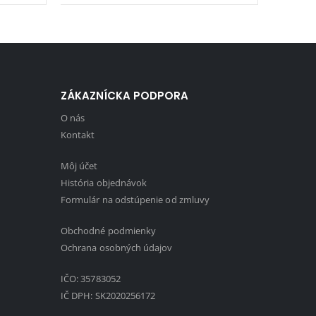
ZÁKAZNÍCKA PODPORA
O nás
Kontakt
Môj účet
História objednávok
Formulár na odstúpenie od zmluvy
Obchodné podmienky
1
Ochrana osobných údajov
IČO: 35783052
IČ DPH: SK2020256172