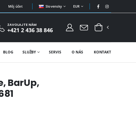
Slovensky
EUR
Môj účet
ZAVOLAJTE NÁM
+421 2 436 38 846
BLOG
SLUŽBY
SERVIS
O NÁS
KONTAKT
, BarUp,
681