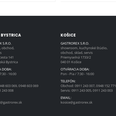
 BYSTRICA
KOŠICE
 S.R.O.
GASTROREX S.R.O.
 obchod,
showroom, kuchynské štúdio,
is
obchod, sklad, servis
cesta 141
Priemyselná 1733/2
ská Bystrica
040 01 Košice
A DOBA:
OTVÁRACIA DOBA:
7:30 - 16:00
Pon - Pia / 7:30 - 16:00
TELEFÓN:
948 603 069
,
0948 603 069
Obchod:
0911 243 007
,
0948 152 77
1 243 008
Servis:
0911 243 005
,
0911 243 003
EMAIL:
@gastrorex.sk
kosice@gastrorex.sk