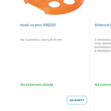
Nosič na pivo 696200
Sifónová 
Na 12 pohárov, otvory Ø 55 mm
Z nerezovej 
vody sódovk
bombičkami. 
ø100x(H)320
Na externom sklade
Na exter
NA DOPYT