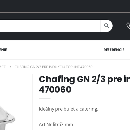
ENIE
REFERENCIE
VAČE
CHAFING GN 2/3 PRE INDUKCIU TOPLINE 470060
Chafing GN 2/3 pre 
470060
Ideálny pre bufet a catering.
Art Nr litráž mm