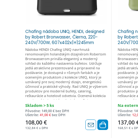
Chafing nádoba UNIQ, HENDI, designed
Chafing n
by Robert Bronwasser, Čierna, 220-
by Robert
240V/700W, 607x402x(H)245mm
240V/70
čierny, GN1/1, Kód: 470411
zeleny, G
Nádoba HENDI Chafing UNIQ navrhnutá
Nádoba HEND
renomovaným holandským dizajnérom Robertom
renomovaný
Bronwasserom prináša elegantný a moderný
Bronwassero
vzhľad do každého nastavenia bufetov. Udržuje
vzhľad do k
jedlá atraktívne prezentované a pripravené na
jedlá atrakt
podávanie. Je dostupná v rôznych farbách a je
podávanie. J
oceneným produktom z kolekcie UNIQ, ktorý je
oceneným pr
uznávaný pre svoj moderný dizajn, energetickú
uznávaný pre
účinnosť a praktické výhody. Rad UNIQ je výberom
účinnosť a 
produktov pre moderné bufety, catering,
produktov p
reštaurácie a hotelové odvetvia. Ocenená kolekcia
reštaurácie 
navrhnutá holandským dizajnérom Robertom
navrhnutá h
Bronwasserom. Spája moderný dizajn s vysoko
Bronwassero
Skladom > 5 ks
Na exter
kvalitným remeselným spracovaním. Nadčasová
kvalitným r
Pôvodne: 149,00 € bez DPH
Pôvodne: 14
farebná paleta, ktorá dopĺňa prezentáciu jedla a
farebná pale
Ušetríte:
41,00 €
bez DPH
Ušetríte:
12,
nápojov na bufetoch. Jeho jedinečná konštrukcia a
nápojov na b
108,00 €
137,00 
pozornosť venovaná detailom z neho robia pútavý
pozornosť v
doplnok každého bufetu. Konštrukcia je vyrobená
doplnok kaž
132,84 € s DPH
168,51 € s D
z vysokoteplotného polypropylénu. Odnímateľná
z vysokotep
nádoba GN1/1 (H)100 mm vyrobená z
nádoba GN1/