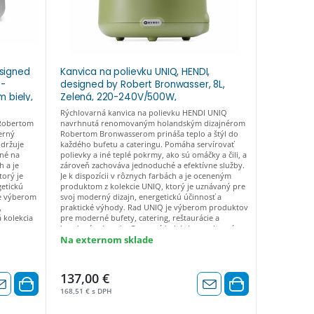
signed
Kanvica na polievku UNIQ, HENDI,
Kanvica n
0-
designed by Robert Bronwasser, 8L,
designed
 biely,
Zelená, 220-240V/500W,
Čierna, 
⌀365x(H)325mm zelený, Kód: 860540
⌀365x(H)
Rýchlovarná kanvica na polievku HENDI UNIQ
Rýchlovarn
Robertom
navrhnutá renomovaným holandským dizajnérom
navrhnutá 
erný
Robertom Bronwasserom prináša teplo a štýl do
Robertom B
Udržuje
každého bufetu a cateringu. Pomáha servírovať
každého buf
ené na
polievky a iné teplé pokrmy, ako sú omáčky a čili, a
polievky a i
h a je
zároveň zachováva jednoduché a efektívne služby.
zároveň zac
orý je
Je k dispozícii v rôznych farbách a je oceneným
Je k dispoz
getickú
produktom z kolekcie UNIQ, ktorý je uznávaný pre
produktom z
je výberom
svoj moderný dizajn, energetickú účinnosť a
svoj modern
,
praktické výhody. Rad UNIQ je výberom produktov
praktické 
 kolekcia
pre moderné bufety, catering, reštaurácie a
pre moderné
ertom
hotelové odvetvia. Ocenená kolekcia navrhnutá
hotelové od
vysoko
holandským dizajnérom Robertom Bronwasserom.
holandským
Na externom sklade
Skladom
dčasová
Spája moderný dizajn s vysoko kvalitným
Spája moder
Pôvodne: 1
 jedla a
remeselným spracovaním. Nadčasová farebná
remeselným
Ušetríte:
17
štrukcia a
paleta, ktorá dopĺňa prezentáciu jedla a nápojov na
paleta, kto
137,00 €
120,00 
bia pútavý
bufetoch. Jeho jedinečná konštrukcia a pozornosť
bufetoch. J
 vyrobená
venovaná detailom z neho robia pútavý doplnok
venovaná d
168,51 € s DPH
147,60 € s 
ímateľná
každého bufetu. Konštrukcia je vyrobené z
každého buf
vysokoteplotného polypropylénu. Odnímateľná 8-
vysokotepl