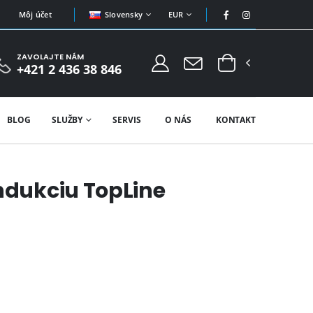
Slovensky
EUR
Môj účet
ZAVOLAJTE NÁM
+421 2 436 38 846
BLOG
SLUŽBY
SERVIS
O NÁS
KONTAKT
indukciu TopLine