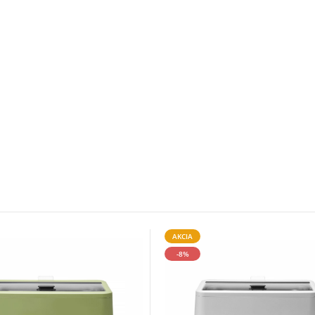
AKCIA
-8%