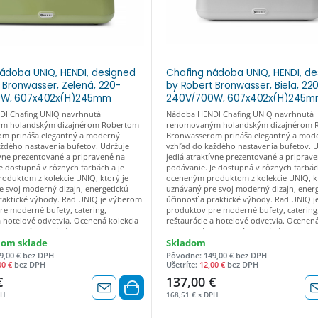
ádoba UNIQ, HENDI, designed
Chafing nádoba UNIQ, HENDI, de
 Bronwasser, Zelená, 220-
by Robert Bronwasser, Biela, 22
0W, 607x402x(H)245mm
240V/700W, 607x402x(H)245mm
N1/1, Kód: 470435
GN1/1, Kód: 470428
I Chafing UNIQ navrhnutá
Nádoba HENDI Chafing UNIQ navrhnutá
m holandským dizajnérom Robertom
renomovaným holandským dizajnérom 
m prináša elegantný a moderný
Bronwasserom prináša elegantný a mod
aždého nastavenia bufetov. Udržuje
vzhľad do každého nastavenia bufetov. 
ívne prezentované a pripravené na
jedlá atraktívne prezentované a priprav
e dostupná v rôznych farbách a je
podávanie. Je dostupná v rôznych farbác
oduktom z kolekcie UNIQ, ktorý je
oceneným produktom z kolekcie UNIQ, kt
 svoj moderný dizajn, energetickú
uznávaný pre svoj moderný dizajn, ener
praktické výhody. Rad UNIQ je výberom
účinnosť a praktické výhody. Rad UNIQ 
re moderné bufety, catering,
produktov pre moderné bufety, catering
a hotelové odvetvia. Ocenená kolekcia
reštaurácie a hotelové odvetvia. Ocenená
olandským dizajnérom Robertom
navrhnutá holandským dizajnérom Rob
m. Spája moderný dizajn s vysoko
Bronwasserom. Spája moderný dizajn s 
nom sklade
Skladom
emeselným spracovaním. Nadčasová
kvalitným remeselným spracovaním. Na
9,00 € bez DPH
Pôvodne: 149,00 € bez DPH
ta, ktorá dopĺňa prezentáciu jedla a
farebná paleta, ktorá dopĺňa prezentáciu
00 €
bez DPH
Ušetríte:
12,00 €
bez DPH
ufetoch. Jeho jedinečná konštrukcia a
nápojov na bufetoch. Jeho jedinečná kon
€
137,00 €
enovaná detailom z neho robia pútavý
pozornosť venovaná detailom z neho ro
dého bufetu. Konštrukcia je vyrobená
doplnok každého bufetu. Konštrukcia je
PH
168,51 € s DPH
lotného polypropylénu. Odnímateľná
z vysokoteplotného polypropylénu. Odn
1 (H)100 mm vyrobená z
nádoba GN1/1 (H)100 mm vyrobená z