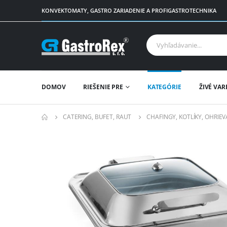
KONVEKTOMATY, GASTRO ZARIADENIE A PROFIGASTROTECHNIKA
DOMOV
RIEŠENIE PRE
KATEGÓRIE
ŽIVÉ VAR
CATERING, BUFET, RAUT
CHAFINGY, KOTLÍKY, OHRIE