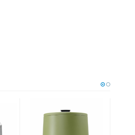
AKCIA
-12%