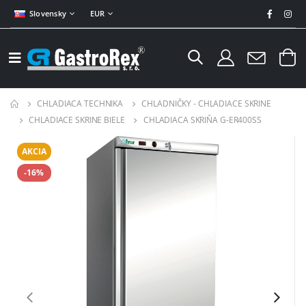
Slovensky
EUR
CHLADIACA TECHNIKA
CHLADNIČKY - CHLADIACE SKRINE
CHLADIACE SKRINE BIELE
CHLADIACA SKRIŇA G-ER400SS
AKCIA
-16%