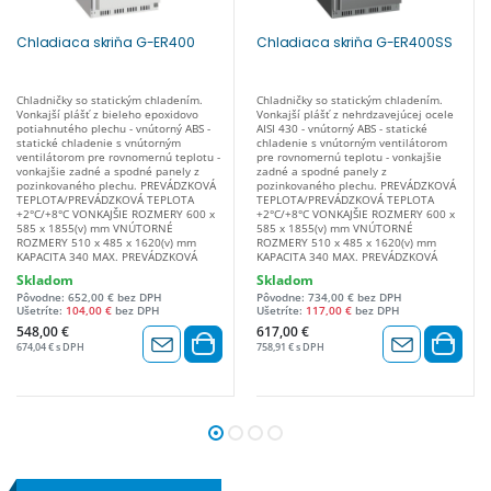
Chladiaca skriňa G-ER400
Chladiaca skriňa G-ER400SS
Chladničky so statickým chladením.
Chladničky so statickým chladením.
Vonkajší plášť z bieleho epoxidovo
Vonkajší plášť z nehrdzavejúcej ocele
potiahnutého plechu - vnútorný ABS -
AISI 430 - vnútorný ABS - statické
statické chladenie s vnútorným
chladenie s vnútorným ventilátorom
ventilátorom pre rovnomernú teplotu -
pre rovnomernú teplotu - vonkajšie
vonkajšie zadné a spodné panely z
zadné a spodné panely z
pozinkovaného plechu. PREVÁDZKOVÁ
pozinkovaného plechu. PREVÁDZKOVÁ
TEPLOTA/PREVÁDZKOVÁ TEPLOTA
TEPLOTA/PREVÁDZKOVÁ TEPLOTA
+2°C/+8°C VONKAJŠIE ROZMERY 600 x
+2°C/+8°C VONKAJŠIE ROZMERY 600 x
585 x 1855(v) mm VNÚTORNÉ
585 x 1855(v) mm VNÚTORNÉ
ROZMERY 510 x 485 x 1620(v) mm
ROZMERY 510 x 485 x 1620(v) mm
KAPACITA 340 MAX. PREVÁDZKOVÁ
KAPACITA 340 MAX. PREVÁDZKOVÁ
TEPLOTA +32°C / 55% hod. TYP
TEPLOTA +32°C / 55 % hod. TYP
Skladom
Skladom
CHLADENIA doskový výparník TYP
CHLADENIA doskový výparník TYP
Pôvodne: 652,00 € bez DPH
Pôvodne: 734,00 € bez DPH
ODMRAZOVANIA automatický TYP
ODMRAZOVANIA automatické TYP
Ušetríte:
104,00 €
bez DPH
Ušetríte:
117,00 €
bez DPH
CHLADIACEHO PLYNU R600a PLYN (gr.)
CHLADIACEHO PLYNU R600a PLYN (gr.)
75 ODPAROVANIE KONDENZOVANEJ
75 ODPAROVANIE KONDENZOVANEJ
548,00 €
617,00 €
VODY automatické REGULÁCIA
VODY automatické REGULÁCIA
674,04 € s DPH
758,91 € s DPH
TEPLOTY termostat IZOLÁCIA (mm) 45
TEPLOTY termostat IZOLÁCIA (mm) 45
SPOTREBA ENERGIE (W) 150 NAPÄTIE
SPOTREBA ENERGIE (W) 150 NAPÄTIE
220-240V / 50Hz KONŠTRUKČNÝ
220-240V / 50Hz KONŠTRUKČNÝ
MATERIÁL lakovaný plech + ABS ZMENA
MATERIÁL nehrdzavejúca oceľ AISI 430
OTVÁRANIA DVERÍ áno VNÚTORNÉ
+ ABS ZMENA OTVÁRANIA DVERÍ áno
OSVETLENIE nie DODANÉ
VNÚTORNÉ OSVETLENIE nie DODANÉ
PRÍSLUŠENSTVO 3 rošty 505 x 415 mm
PRÍSLUŠENSTVO 3 rošty 505 x 415 mm
+ 1 rošt 505 x 215 mm ČISTÁ
+ 1 rošt 505 x 215 mm ČISTÁ
HMOTNOSŤ (kg) 69 HRUBÁ HMOTNOSŤ
HMOTNOSŤ (kg) 69 HRUBÁ HMOTNOSŤ
(kg) 81 ROZMERY BALENIA 680 x 650 x
(Kg) 81 ROZMERY BALENIA 680 x 650 x