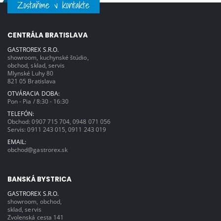
Zostaňme v kontakte
2210 (v) mm
2210 (v) mm
CENTRÁLA BRATISLAVA
GASTROREX S.R.O.
showroom, kuchynské štúdio,
obchod, sklad, servis
Mlynské Luhy 80
821 05 Bratislava
OTVÁRACIA DOBA:
Pon - Pia / 8:30 - 16:30
TELEFÓN:
Obchod:
0907 715 704
,
0948 071 056
Servis:
0911 243 015
,
0911 243 019
EMAIL:
obchod@gastrorex.sk
BANSKÁ BYSTRICA
GASTROREX S.R.O.
showroom, obchod,
sklad, servis
Zvolenská cesta 141