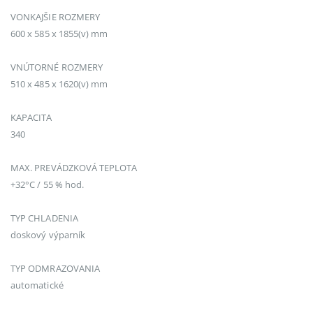
VONKAJŠIE ROZMERY
600 x 585 x 1855(v) mm
VNÚTORNÉ ROZMERY
510 x 485 x 1620(v) mm
KAPACITA
340
MAX. PREVÁDZKOVÁ TEPLOTA
+32°C / 55 % hod.
TYP CHLADENIA
doskový výparník
TYP ODMRAZOVANIA
automatické