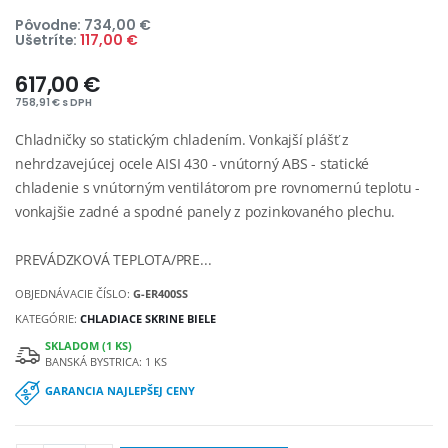
Pôvodne: 734,00 €
Ušetríte:
117,00 €
617,00 €
758,91 € s DPH
Chladničky so statickým chladením. Vonkajší plášť z
nehrdzavejúcej ocele AISI 430 - vnútorný ABS - statické
chladenie s vnútorným ventilátorom pre rovnomernú teplotu -
vonkajšie zadné a spodné panely z pozinkovaného plechu.
PREVÁDZKOVÁ TEPLOTA/PRE...
OBJEDNÁVACIE ČÍSLO:
G-ER400SS
KATEGÓRIE:
CHLADIACE SKRINE BIELE
SKLADOM (1 KS)
BANSKÁ BYSTRICA: 1 KS
GARANCIA NAJLEPŠEJ CENY