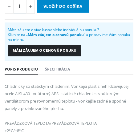
VLOŽIŤ DO KOŠÍKA
Máte záujem o viac kusov alebo individuálnu ponuku?
Kliknite na „
Mám záujem o cenovú ponuku
“ a pripravíme Vám ponuku
na mieru.
MÁM ZÁUJEM O CENOVÚ PONUKU
POPIS PRODUKTU
ŠPECIFIKÁCIA
Chladničky so statickým chladením. Vonkajší plášť z nehrdzavejúcej
ocele AISI 430 - vnútorný ABS - statické chladenie s vnútorným
ventilátorom pre rovnomernú teplotu - vonkajšie zadné a spodné
panely z pozinkovaného plechu.
PREVÁDZKOVÁ TEPLOTA/PREVÁDZKOVÁ TEPLOTA
+2°C/+8°C