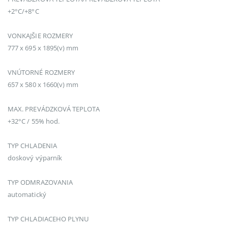
+2°C/+8°C
VONKAJŠIE ROZMERY
777 x 695 x 1895(v) mm
VNÚTORNÉ ROZMERY
657 x 580 x 1660(v) mm
MAX. PREVÁDZKOVÁ TEPLOTA
+32°C / 55% hod.
TYP CHLADENIA
doskový výparník
TYP ODMRAZOVANIA
automatický
TYP CHLADIACEHO PLYNU