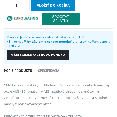
VLOŽIŤ DO KOŠÍKA
Máte záujem o viac kusov alebo individuálnu ponuku?
Kliknite na „
Mám záujem o cenovú ponuku
“ a pripravíme Vám ponuku
na mieru.
MÁM ZÁUJEM O CENOVÚ PONUKU
POPIS PRODUKTU
ŠPECIFIKÁCIA
Chladničky so statickým chladením. Vonkajší plášť z nehrdzavejúcej
ocele AISI 430 - vnútorný ABS - statické chladenie s vnútorným
ventilátorom pre rovnomernú teplotu - vonkajšie zadné a spodné
panely z pozinkovaného plechu.
PREVÁDZKOVÁ TEPLOTA/PREVÁDZKOVÁ TEPLOTA