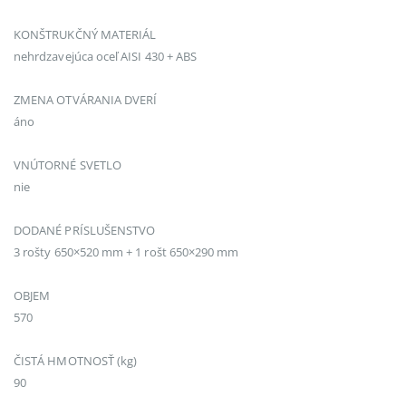
KONŠTRUKČNÝ MATERIÁL
nehrdzavejúca oceľ AISI 430 + ABS
ZMENA OTVÁRANIA DVERÍ
áno
VNÚTORNÉ SVETLO
nie
DODANÉ PRÍSLUŠENSTVO
3 rošty 650×520 mm + 1 rošt 650×290 mm
OBJEM
570
ČISTÁ HMOTNOSŤ (kg)
90