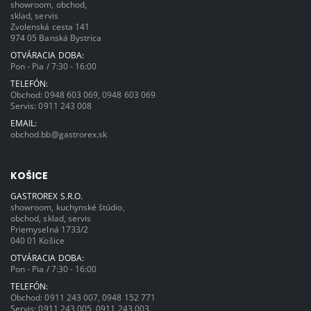
showroom, obchod,
sklad, servis
Zvolenská cesta 141
974 05 Banská Bystrica
OTVÁRACIA DOBA:
Pon - Pia / 7:30 - 16:00
TELEFÓN:
Obchod:
0948 603 069
,
0948 603 069
Servis:
0911 243 008
EMAIL:
obchod.bb@gastrorex.sk
KOŠICE
GASTROREX S.R.O.
showroom, kuchynské štúdio,
obchod, sklad, servis
Priemyselná 1733/2
040 01 Košice
OTVÁRACIA DOBA:
Pon - Pia / 7:30 - 16:00
TELEFÓN:
Obchod:
0911 243 007
,
0948 152 771
Servis:
0911 243 005
,
0911 243 003