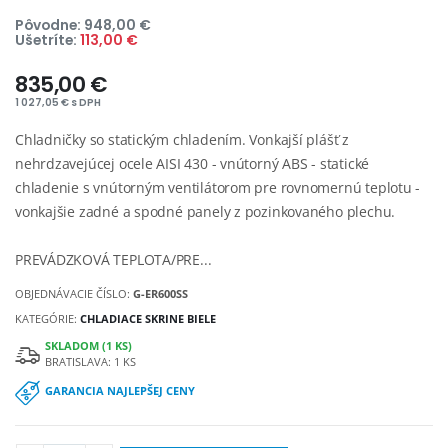
Pôvodne: 948,00 €
Ušetríte:
113,00 €
835,00 €
1 027,05 € s DPH
Chladničky so statickým chladením. Vonkajší plášť z
nehrdzavejúcej ocele AISI 430 - vnútorný ABS - statické
chladenie s vnútorným ventilátorom pre rovnomernú teplotu -
vonkajšie zadné a spodné panely z pozinkovaného plechu.
PREVÁDZKOVÁ TEPLOTA/PRE...
OBJEDNÁVACIE ČÍSLO:
G-ER600SS
KATEGÓRIE:
CHLADIACE SKRINE BIELE
SKLADOM (1 KS)
BRATISLAVA: 1 KS
GARANCIA NAJLEPŠEJ CENY