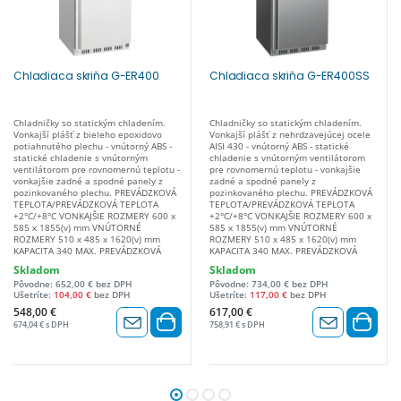
Chladiaca skriňa G-ER400
Chladiaca skriňa G-ER400SS
Chladničky so statickým chladením.
Chladničky so statickým chladením.
Vonkajší plášť z bieleho epoxidovo
Vonkajší plášť z nehrdzavejúcej ocele
potiahnutého plechu - vnútorný ABS -
AISI 430 - vnútorný ABS - statické
statické chladenie s vnútorným
chladenie s vnútorným ventilátorom
ventilátorom pre rovnomernú teplotu -
pre rovnomernú teplotu - vonkajšie
vonkajšie zadné a spodné panely z
zadné a spodné panely z
pozinkovaného plechu. PREVÁDZKOVÁ
pozinkovaného plechu. PREVÁDZKOVÁ
TEPLOTA/PREVÁDZKOVÁ TEPLOTA
TEPLOTA/PREVÁDZKOVÁ TEPLOTA
+2°C/+8°C VONKAJŠIE ROZMERY 600 x
+2°C/+8°C VONKAJŠIE ROZMERY 600 x
585 x 1855(v) mm VNÚTORNÉ
585 x 1855(v) mm VNÚTORNÉ
ROZMERY 510 x 485 x 1620(v) mm
ROZMERY 510 x 485 x 1620(v) mm
KAPACITA 340 MAX. PREVÁDZKOVÁ
KAPACITA 340 MAX. PREVÁDZKOVÁ
TEPLOTA +32°C / 55% hod. TYP
TEPLOTA +32°C / 55 % hod. TYP
Skladom
Skladom
CHLADENIA doskový výparník TYP
CHLADENIA doskový výparník TYP
Pôvodne: 652,00 € bez DPH
Pôvodne: 734,00 € bez DPH
ODMRAZOVANIA automatický TYP
ODMRAZOVANIA automatické TYP
Ušetríte:
104,00 €
bez DPH
Ušetríte:
117,00 €
bez DPH
CHLADIACEHO PLYNU R600a PLYN (gr.)
CHLADIACEHO PLYNU R600a PLYN (gr.)
75 ODPAROVANIE KONDENZOVANEJ
75 ODPAROVANIE KONDENZOVANEJ
548,00 €
617,00 €
VODY automatické REGULÁCIA
VODY automatické REGULÁCIA
674,04 € s DPH
758,91 € s DPH
TEPLOTY termostat IZOLÁCIA (mm) 45
TEPLOTY termostat IZOLÁCIA (mm) 45
SPOTREBA ENERGIE (W) 150 NAPÄTIE
SPOTREBA ENERGIE (W) 150 NAPÄTIE
220-240V / 50Hz KONŠTRUKČNÝ
220-240V / 50Hz KONŠTRUKČNÝ
MATERIÁL lakovaný plech + ABS ZMENA
MATERIÁL nehrdzavejúca oceľ AISI 430
OTVÁRANIA DVERÍ áno VNÚTORNÉ
+ ABS ZMENA OTVÁRANIA DVERÍ áno
OSVETLENIE nie DODANÉ
VNÚTORNÉ OSVETLENIE nie DODANÉ