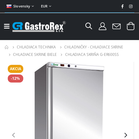
Slovensky
EUR
CHLADIACA TECHNIKA
CHLADNIČKY - CHLADIACE SKRINE
CHLADIACE SKRINE BIELE
CHLADIACA SKRIŇA G-ER600SS
AKCIA
-12%