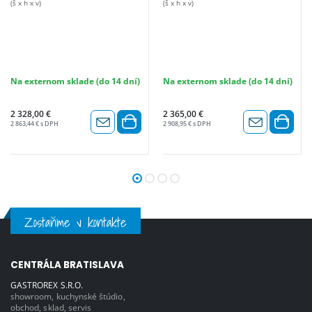
(š x h x v)
(š x h x v)
Na externom sklade (do 14 dní)
Na externom sklade (do 14 dní)
2 328,00 €
2 365,00 €
2 863,44 € s DPH
2 908,95 € s DPH
Zostaňme v kontakte
CENTRÁLA BRATISLAVA
GASTROREX S.R.O.
showroom, kuchynské štúdio,
obchod, sklad, servis