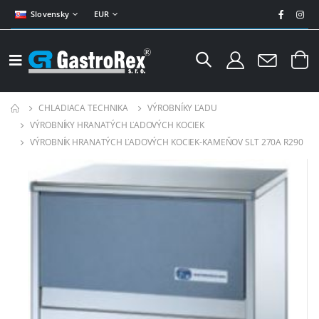
Slovensky
EUR
CHLADIACA TECHNIKA
VÝROBNÍKY ĽADU
VÝROBNÍKY HRANATÝCH ĽADOVÝCH KOCIEK
VÝROBNÍK HRANATÝCH ĽADOVÝCH KOCIEK-KAMEŇOV SLT 270A R290