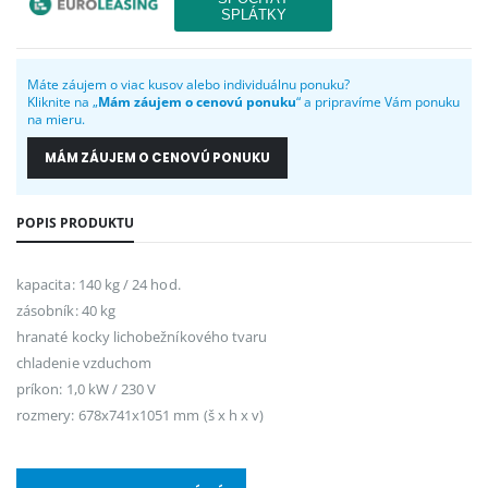
Máte záujem o viac kusov alebo individuálnu ponuku?
Kliknite na „
Mám záujem o cenovú ponuku
“ a pripravíme Vám ponuku
na mieru.
MÁM ZÁUJEM O CENOVÚ PONUKU
POPIS PRODUKTU
kapacita: 140 kg / 24 hod.
zásobník: 40 kg
hranaté kocky lichobežníkového tvaru
chladenie vzduchom
príkon: 1,0 kW / 230 V
rozmery: 678x741x1051 mm (š x h x v)