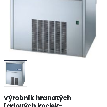
Výrobník hranatých
ľadových kociek-