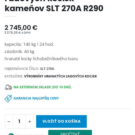
kameňov SLT 270A R290
2 745,00 €
3 376,35 € s DPH
kapacita: 140 kg / 24 hod.
zásobník: 40 kg
hranaté kocky lichobežníkového tvaru
OBJEDNÁVACIE ČÍSLO:
SLT 270A
KATEGÓRIE:
VÝROBNÍKY HRANATÝCH ĽADOVÝCH KOCIEK
NA EXTERNOM SKLADE (DO 14 DNÍ)
GARANCIA NAJLEPŠEJ CENY
VLOŽIŤ DO KOŠÍKA