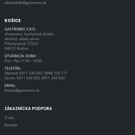
obchod.bb@gastrorex.sk
KOŠICE
GASTROREX S.R.O.
showroom, kuchynské štúdio,
obchod, sklad, servis
Priemyselná 1733/2
040 01 Košice
OTVÁRACIA DOBA:
Pon - Pia / 7:30 - 16:00
TELEFÓN:
Obchod:
0911 243 007
,
0948 152 771
Servis:
0911 243 005
,
0911 243 003
EMAIL:
kosice@gastrorex.sk
ZÁKAZNÍCKA PODPORA
O nás
Kontakt