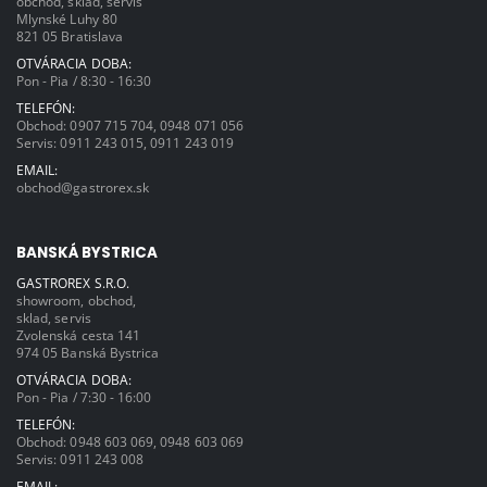
obchod, sklad, servis
Mlynské Luhy 80
821 05 Bratislava
OTVÁRACIA DOBA:
Pon - Pia / 8:30 - 16:30
TELEFÓN:
Obchod:
0907 715 704
,
0948 071 056
Servis:
0911 243 015
,
0911 243 019
EMAIL:
obchod@gastrorex.sk
BANSKÁ BYSTRICA
GASTROREX S.R.O.
showroom, obchod,
sklad, servis
Zvolenská cesta 141
974 05 Banská Bystrica
OTVÁRACIA DOBA:
Pon - Pia / 7:30 - 16:00
TELEFÓN:
Obchod:
0948 603 069
,
0948 603 069
Servis:
0911 243 008
EMAIL: