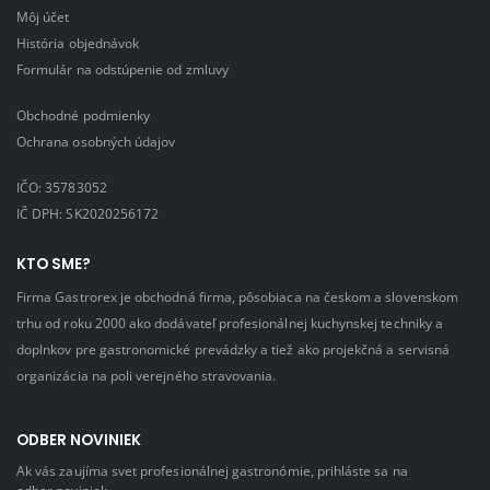
Môj účet
História objednávok
Formulár na odstúpenie od zmluvy
Obchodné podmienky
Ochrana osobných údajov
IČO: 35783052
IČ DPH: SK2020256172
KTO SME?
Firma Gastrorex je obchodná firma, pôsobiaca na českom a slovenskom
trhu od roku 2000 ako dodávateľ profesionálnej kuchynskej techniky a
doplnkov pre gastronomické prevádzky a tiež ako projekčná a servisná
organizácia na poli verejného stravovania.
ODBER NOVINIEK
Ak vás zaujíma svet profesionálnej gastronómie, prihláste sa na