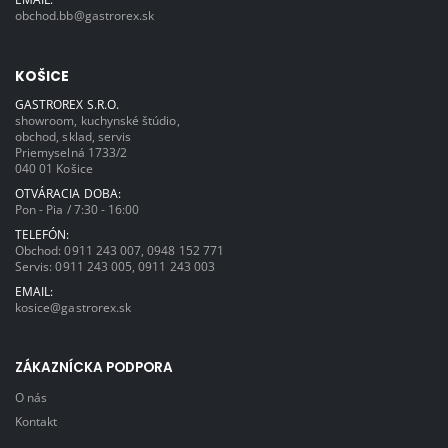
obchod.bb@gastrorex.sk
KOŠICE
GASTROREX S.R.O.
showroom, kuchynské štúdio,
obchod, sklad, servis
Priemyselná 1733/2
040 01 Košice
OTVÁRACIA DOBA:
Pon - Pia / 7:30 - 16:00
TELEFÓN:
Obchod:
0911 243 007
,
0948 152 771
Servis:
0911 243 005
,
0911 243 003
EMAIL:
kosice@gastrorex.sk
ZÁKAZNÍCKA PODPORA
O nás
Kontakt