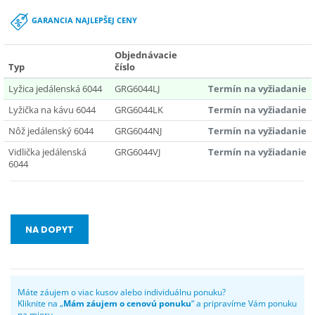
GARANCIA NAJLEPŠEJ CENY
Objednávacie
Typ
číslo
Lyžica jedálenská 6044
GRG6044LJ
Termín na vyžiadanie
Lyžička na kávu 6044
GRG6044LK
Termín na vyžiadanie
Nôž jedálenský 6044
GRG6044NJ
Termín na vyžiadanie
Vidlička jedálenská
GRG6044VJ
Termín na vyžiadanie
6044
NA DOPYT
Máte záujem o viac kusov alebo individuálnu ponuku?
Kliknite na „
Mám záujem o cenovú ponuku
“ a pripravíme Vám ponuku
na mieru.