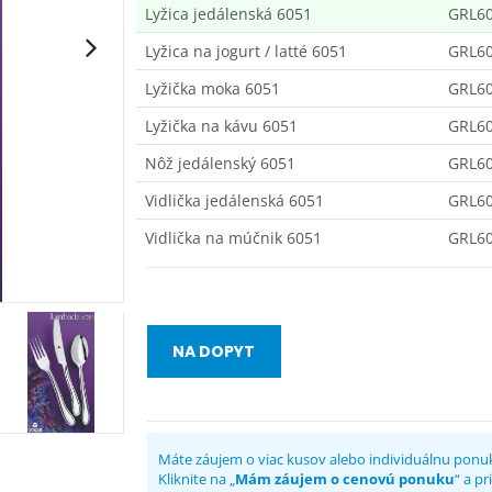
Lyžica jedálenská 6051
GRL60
Lyžica na jogurt / latté 6051
GRL60
Lyžička moka 6051
GRL6
Lyžička na kávu 6051
GRL6
Nôž jedálenský 6051
GRL6
Vidlička jedálenská 6051
GRL60
Vidlička na múčnik 6051
GRL6
NA DOPYT
Máte záujem o viac kusov alebo individuálnu ponu
Kliknite na „
Mám záujem o cenovú ponuku
“ a p