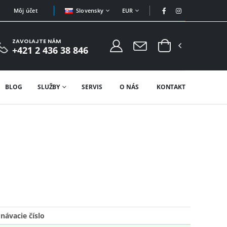
Slovensky
EUR
Môj účet
ZAVOLAJTE NÁM
+421 2 436 38 846
BLOG
SLUŽBY
SERVIS
O NÁS
KONTAKT
návacie číslo