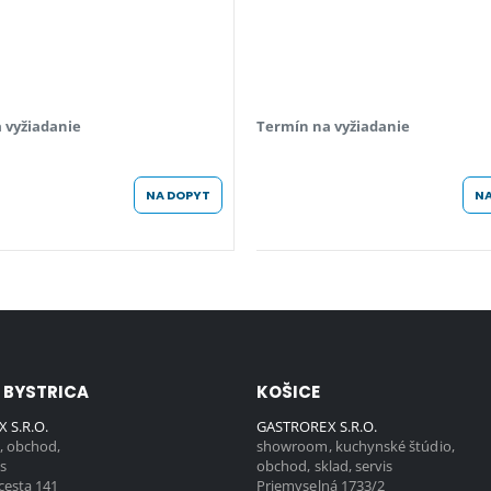
 vyžiadanie
Termín na vyžiadanie
NA DOPYT
NA
 BYSTRICA
KOŠICE
 S.R.O.
GASTROREX S.R.O.
 obchod,
showroom, kuchynské štúdio,
is
obchod, sklad, servis
cesta 141
Priemyselná 1733/2