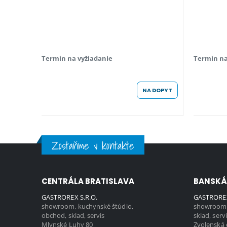
Termín na vyžiadanie
Termín na
NA DOPYT
Zostaňme v kontakte
CENTRÁLA BRATISLAVA
BANSKÁ
GASTROREX S.R.O.
GASTROREX
showroom, kuchynské štúdio,
showroom,
obchod, sklad, servis
sklad, serv
Mlynské Luhy 80
Zvolenská 