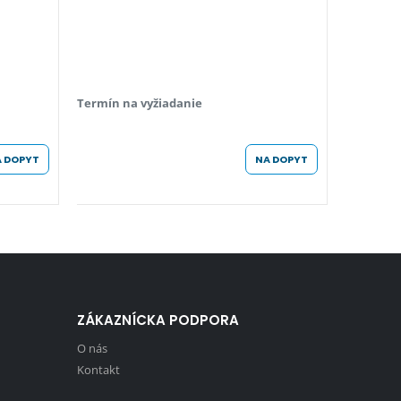
Termín na vyžiadanie
Termín n
 DOPYT
NA DOPYT
ZÁKAZNÍCKA PODPORA
O nás
Kontakt