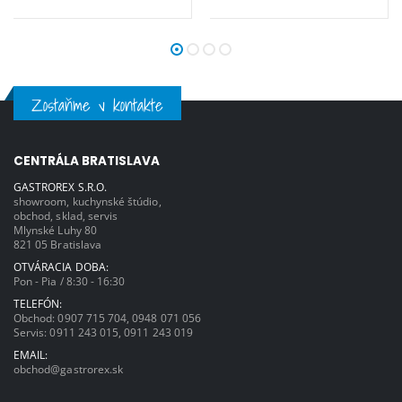
Zostaňme v kontakte
CENTRÁLA BRATISLAVA
GASTROREX S.R.O.
showroom, kuchynské štúdio,
obchod, sklad, servis
Mlynské Luhy 80
821 05 Bratislava
OTVÁRACIA DOBA:
Pon - Pia / 8:30 - 16:30
TELEFÓN:
Obchod:
0907 715 704
,
0948 071 056
Servis:
0911 243 015
,
0911 243 019
EMAIL:
obchod@gastrorex.sk