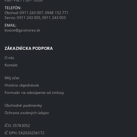
Pon - Pia / 7:30 - 16:00
TELEFÓN:
Obchod:
0911 243 007
,
0948 152 771
Servis:
0911 243 005
,
0911 243 003
EMAIL:
kosice@gastrorex.sk
ZÁKAZNÍCKA PODPORA
O nás
Kontakt
Môj účet
História objednávok
Formulár na odstúpenie od zmluvy
Obchodné podmienky
Ochrana osobných údajov
IČO: 35783052
IČ DPH: SK2020256172