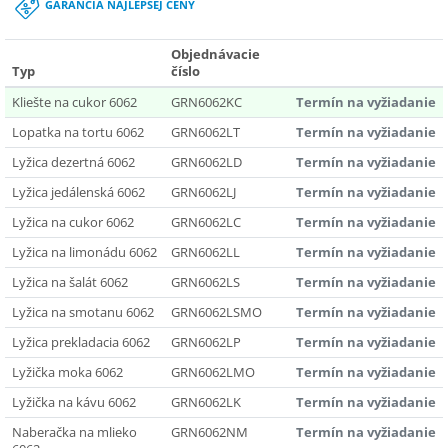
GARANCIA NAJLEPŠEJ CENY
Objednávacie
Typ
číslo
Kliešte na cukor 6062
GRN6062KC
Termín na vyžiadanie
Lopatka na tortu 6062
GRN6062LT
Termín na vyžiadanie
Lyžica dezertná 6062
GRN6062LD
Termín na vyžiadanie
Lyžica jedálenská 6062
GRN6062LJ
Termín na vyžiadanie
Lyžica na cukor 6062
GRN6062LC
Termín na vyžiadanie
Lyžica na limonádu 6062
GRN6062LL
Termín na vyžiadanie
Lyžica na šalát 6062
GRN6062LS
Termín na vyžiadanie
Lyžica na smotanu 6062
GRN6062LSMO
Termín na vyžiadanie
Lyžica prekladacia 6062
GRN6062LP
Termín na vyžiadanie
Lyžička moka 6062
GRN6062LMO
Termín na vyžiadanie
Lyžička na kávu 6062
GRN6062LK
Termín na vyžiadanie
Naberačka na mlieko
GRN6062NM
Termín na vyžiadanie