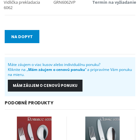
Vidlička prekladacia
GRN6062VP
Termín na vyžiadanie
6062
NA DOPYT
Máte záujem o viac kusov alebo individuálnu ponuku?
Kliknite na „
Mám záujem o cenovú ponuku
“ a pripravíme Vám ponuku
na mieru.
MÁM ZÁUJEM O CENOVÚ PONUKU
PODOBNÉ PRODUKTY