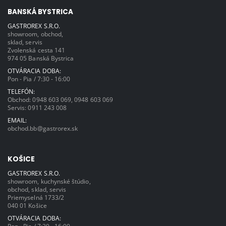
BANSKÁ BYSTRICA
GASTROREX S.R.O.
showroom, obchod,
sklad, servis
Zvolenská cesta 141
974 05 Banská Bystrica
OTVÁRACIA DOBA:
Pon - Pia / 7:30 - 16:00
TELEFÓN:
Obchod:
0948 603 069
,
0948 603 069
Servis:
0911 243 008
EMAIL:
obchod.bb@gastrorex.sk
KOŠICE
GASTROREX S.R.O.
showroom, kuchynské štúdio,
obchod, sklad, servis
Priemyselná 1733/2
040 01 Košice
OTVÁRACIA DOBA: