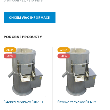
pre model PE5, PE10, PE18
CHCEM VIAC INFORMÁCIÍ
PODOBNÉ PRODUKTY
AKCIA
AKCIA
-12%
-12%
Škrabka zemiakov ŠKBZ 6 L
Škrabka zemiakov ŠKBZ 12 L