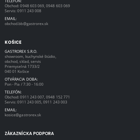
TELEFÓN:
Obchod:
0948 603 069
,
0948 603 069
Servis:
0911 243 008
EMAIL:
obchod.bb@gastrorex.sk
KOŠICE
GASTROREX S.R.O.
showroom, kuchynské štúdio,
obchod, sklad, servis
Priemyselná 1733/2
040 01 Košice
OTVÁRACIA DOBA:
Pon - Pia / 7:30 - 16:00
TELEFÓN:
Obchod:
0911 243 007
,
0948 152 771
Servis:
0911 243 005
,
0911 243 003
EMAIL:
kosice@gastrorex.sk
ZÁKAZNÍCKA PODPORA