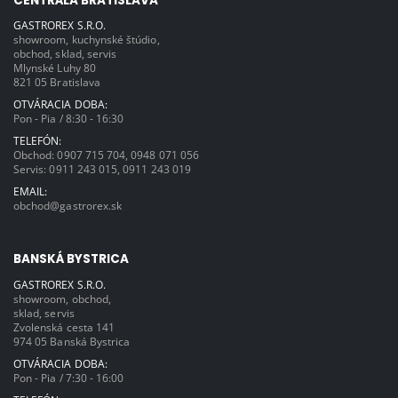
CENTRÁLA BRATISLAVA
GASTROREX S.R.O.
showroom, kuchynské štúdio,
obchod, sklad, servis
Mlynské Luhy 80
821 05 Bratislava
OTVÁRACIA DOBA:
Pon - Pia / 8:30 - 16:30
TELEFÓN:
Obchod:
0907 715 704
,
0948 071 056
Servis:
0911 243 015
,
0911 243 019
EMAIL:
obchod@gastrorex.sk
BANSKÁ BYSTRICA
GASTROREX S.R.O.
showroom, obchod,
sklad, servis
Zvolenská cesta 141
974 05 Banská Bystrica
OTVÁRACIA DOBA:
Pon - Pia / 7:30 - 16:00