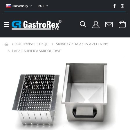
Slovensky
EUR
KUCHYNSKÉ STROJE
ŠKRABKY ZEMIAKOV A ZELENINY
LAPAČ ŠUPIEK A ŠKROBU DWF