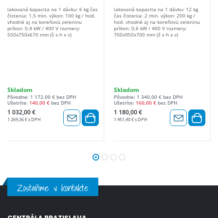
lakovaná kapacita na 1 dávku: 6 kg čas
lakovaná kapacita na 1 dávku: 12 kg
čistenia: 1,5 min. výkon: 100 kg / hod.
čas čistenia: 2 min. výkon: 200 kg /
vhodné aj na koreňovú zeleninu
hod. vhodné aj na koreňovú zeleninu
príkon: 0,4 kW / 400 V rozmery:
príkon: 0,6 kW / 400 V rozmery:
550x750x670 mm (š x h x v)
700x950x700 mm (š x h x v)
Skladom
Skladom
Pôvodne: 1 172,00 € bez DPH
Pôvodne: 1 340,00 € bez DPH
Ušetríte:
140,00 €
bez DPH
Ušetríte:
160,00 €
bez DPH
1 032,00 €
1 180,00 €
1 269,36 € s DPH
1 451,40 € s DPH
Zostaňme v kontakte