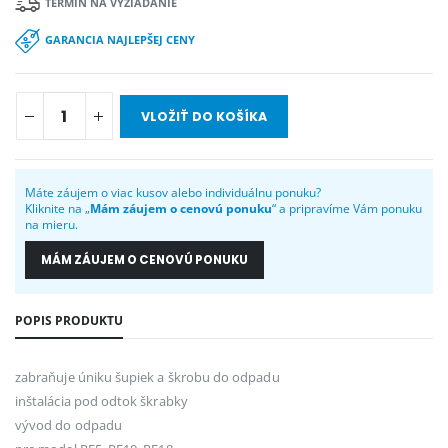
TERMÍN NA VYŽIADANIE
GARANCIA NAJLEPŠEJ CENY
VLOŽIŤ DO KOŠÍKA
Máte záujem o viac kusov alebo individuálnu ponuku?
Kliknite na „
Mám záujem o cenovú ponuku
“ a pripravíme Vám ponuku
na mieru.
MÁM ZÁUJEM O CENOVÚ PONUKU
POPIS PRODUKTU
zabraňuje úniku šupiek a škrobu do odpadu
inštalácia pod odtok škrabky
vývod do odpadu